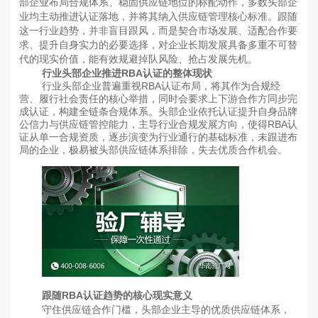
部企业布局合规体系、稳固供应链地位的标配动作，多数头部企
业均主动推进认证落地，并将其纳入供应链管理核心标准。跟随
这一行业趋势，并非盲目跟风，而是契合市场发展、适配合作要
求、提升自身实力的必要选择，对企业长期发展具备多重不可替
代的现实价值，能有效规避掉队风险、抢占发展先机。
行业头部企业推进RBA认证的整体现状
行业头部企业普遍重视RBA认证布局，将其作为合规经
营、履行社会责任的核心举措，同时会要求上下游合作方同步完
成认证，构建全链条合规体系。头部企业依托认证提升自身品牌
公信力与供应链管控能力，主导行业合规发展方向，使得RBA认
证从单一合规资质，逐步演变为行业通行的基础标准，未跟进布
局的企业，极易被头部供应链体系排除，失去优质合作机会。
跟随RBA认证趋势的核心现实意义
守住供应链合作门槛，头部企业主导的优质供应链体系，