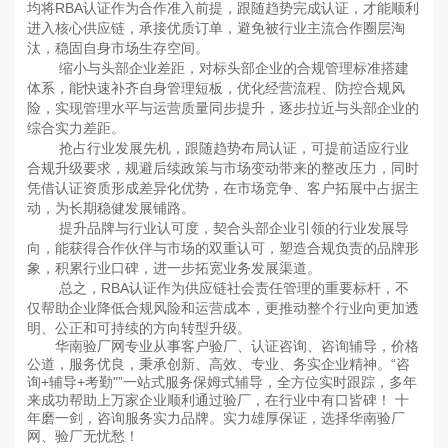
均将RBA认证作为合作准入前提，跟随趋势完成认证，才能顺利
进入核心供应链，承接优质订单，避免被行业主流合作圈层淘
汰，稳固自身市场生存空间。
缩小与头部企业差距，对标头部企业的合规管理标准搭建
体系，能快速补齐自身管理短板，优化经营流程、防控合规风
险，实现管理水平与运营质量同步提升，逐步拉近与头部企业的
综合实力差距。
抢占行业发展先机，跟随趋势布局认证，可提前适应行业
合规升级要求，规避后续政策与市场变动带来的整改压力，同时
凭借认证资质形成差异化优势，在市场竞争、客户拓展中占据主
动，为长期稳健发展铺路。
提升品牌与行业认可度，契合头部企业引领的行业发展导
向，能获得合作伙伴与市场的双重认可，塑造合规负责的品牌形
象，积累行业口碑，进一步拓宽业务发展渠道。
总之，RBA认证作为供应链社会责任管理的重要标杆，不
仅帮助企业降低合规风险和运营成本，更推动整个行业向更加透
明、公正和可持续的方向转型升级。
华南验厂网专业从事客户验厂、认证咨询、咨询辅导，价格
公道，服务优良，秉承创新、高效、专业、务实企业精神。“咨
询+辅导+考勤"”一站式服务保姆式辅导，全方位实时跟踪，多年
来成功帮助上万家企业顺利通过验厂，在行业中有口皆碑！ 十
年磨一剑，咨询服务实力品牌。实力雄厚保证，选择华南验厂
网、验厂无忧愁！