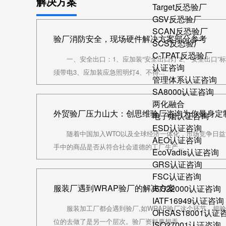
解决方案
Target反恐验厂
GSV反恐验厂
SCAN反恐验厂
验厂消防安全，现场硬件解决方案部分参考
SCS反恐验厂
C-TPAT反恐验厂
一、安全出口：1、应加装“安全出口灯”2、“安全出口
认证咨询
须带电3、应加装应急照明灯4、不得...
管理体系认证咨询
SA8000认证咨询
两化融合
外贸验厂压力山大：创思维验厂咨询为你量身定制验
电子烟认证咨询
ESD认证咨询
随着中国加入WTO以及全球经济一体化，市场竞争日
AEO认证咨询
手中的商品是否从符合社会道德的工厂生产...
EcoVadis认证咨询
GRS认证咨询
FSC认证咨询
服装厂遇到WRAP验厂的解决方案
ISO22000认证咨询
IATF16949认证咨询
服装加工厂都会遇到验厂,如WRAP验厂这个环节。把
OHSAS18001认证
位的去做了是另一个层次。验厂资料要想弄...
ISO27001认证咨询