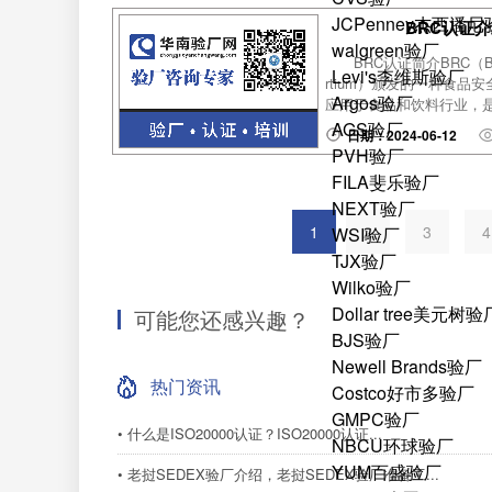
JCPenney杰西潘
BRC认证
walgreen验厂
BRC认证简介BRC（Brit
Levi's李维斯验厂
rtium）颁发的一种食
Argos验厂
应用于食品和饮料行业，是许
AGS验厂
日期：2024-06-12
PVH验厂
FILA斐乐验厂
NEXT验厂
1
2
3
WSI验厂
TJX验厂
Wilko验厂
Dollar tree美元树验
可能您还感兴趣？
BJS验厂
Newell Brands验厂
热门资讯
Costco好市多验厂
GMPC验厂
• 什么是ISO20000认证？ISO20000认证...
NBCU环球验厂
YUM百盛验厂
• 老挝SEDEX验厂介绍，老挝SEDEX验厂准备工...