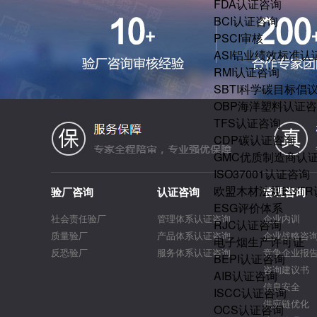
FDA认证咨询
BCI认证咨询
PSCI审核
ASI铝业绩效标准认
RMI认证咨询
SBTI科学碳目标倡
OBP海洋塑料认证
TFS认证咨询
CDP碳认证咨询
GMC优质制造商认
ISO37001认证咨询
欧盟木材法规EUT
验厂咨询
认证咨询
管理咨询
ESG评价体系
社会责任验厂
管理体系认证咨询
企业内训
RJC认证咨询
质量验厂
产品体系认证咨询
企业战略咨
电子烟生产许可证
反恐验厂
服务体系认证咨询
竞争企业报
BEPI认证咨询
咨询建议书
AIB认证咨询
信息安全
ISCC认证咨询
供应链优化
OCS认证咨询