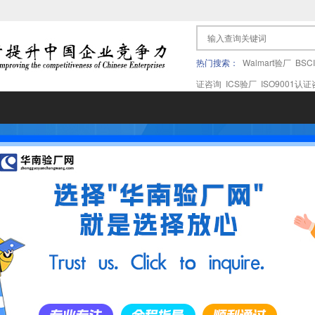
热门搜索：
Walmart验厂
BSC
证咨询
ICS验厂
ISO9001认
果验厂
APPLE苹果验厂
ICTI