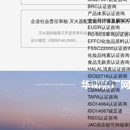
BRC认证咨询
产品体系认证咨询
企业可持续发展SC
企业社会责任审核-灭火器配置如何计算及解决方
EUDR认证咨询
灭火器的核查几乎是所有社会责任审核中必须核查内容之
RC/SCS翠鸟认证咨
设计规范《GB50140-2005》，...
EFFCI化妆品原料认
FSSC22000认证咨
化妆品纯素认证咨询
食品无麸质认证咨询
HALAL清真认证咨
ISO22716认证咨询
十环认证咨询
CBAM认证咨询
TAPA认证咨询
ISO14064认证咨询
ISO14067碳足迹
RSCI认证咨询
JAC供应链可持续审