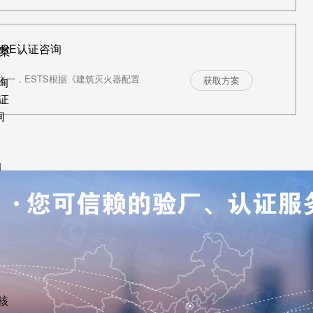
ORE认证咨询
案
一，ESTS根据《建筑灭火器配置
获取方案
询
证
询
询
核