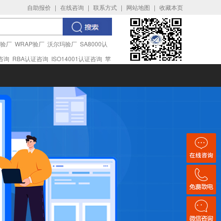
自助报价
|
在线咨询
|
联系方式
|
网站地图
|
收藏本页
I验厂
WRAP验厂
沃尔玛验厂
SA8000认
证咨询
RBA认证咨询
ISO14001认证咨询
苹