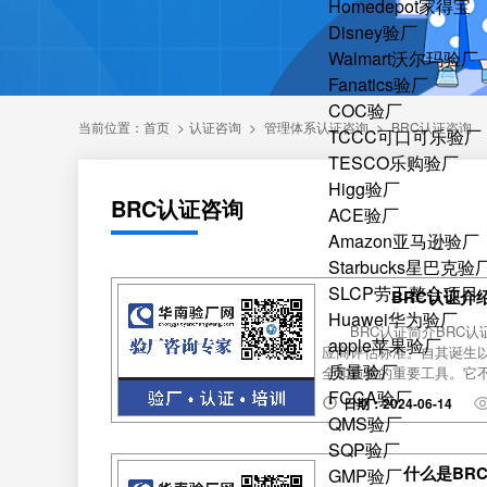
Homedepot家得宝
Disney验厂
Walmart沃尔玛验厂
Fanatics验厂
COC验厂
当前位置：
首页
>
认证咨询
>
管理体系认证咨询
>
BRC认证咨询
TCCC可口可乐验厂
TESCO乐购验厂
Higg验厂
BRC认证咨询
ACE验厂
Amazon亚马逊验厂
Starbucks星巴克验
SLCP劳工整合项目
BRC认证介
Huawei华为验厂
BRC认证简介BRC
apple苹果验厂
应商评估标准。自其诞生
质量验厂
全和质量的重要工具。它不
FCCA验厂
日期：2024-06-14
QMS验厂
SQP验厂
什么是BR
GMP验厂