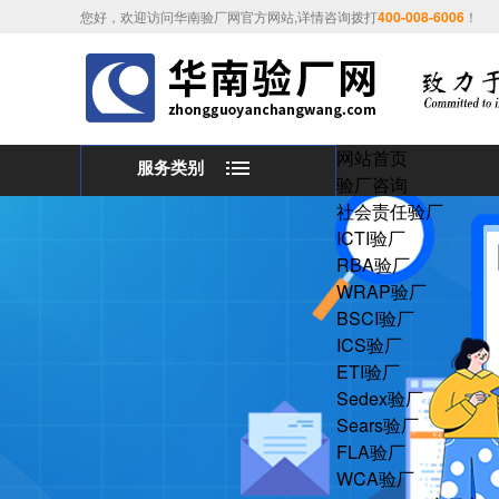
您好，欢迎访问华南验厂网官方网站,详情咨询拨打
400-008-6006
！
网站首页
服务类别
验厂咨询
社会责任验厂
ICTI验厂
RBA验厂
WRAP验厂
BSCI验厂
ICS验厂
ETI验厂
Sedex验厂
Sears验厂
FLA验厂
WCA验厂