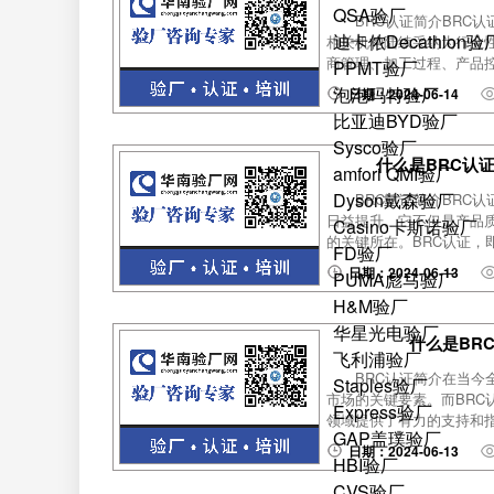
QSA验厂
BRC认证简介BRC认证由
迪卡侬Decathlon验
相关机构陆续采纳为行业性
商管理、加工过程、产品控
PPMT验厂
泡泡玛特验厂
日期：2024-06-14
比亚迪BYD验厂
Sysco验厂
什么是BRC认
amfori QMI验厂
Dyson戴森验厂
BRC认证简介BRC
日益提升。它不仅是产品
Casino卡斯诺验厂
的关键所在。BRC认证，
FD验厂
日期：2024-06-13
PUMA彪马验厂
H&M验厂
华星光电验厂
什么是BR
飞利浦验厂
BRC认证简介在当
Staples验厂
市场的关键要素。而BR
Express验厂
领域提供了有力的支持和指导
GAP盖璞验厂
日期：2024-06-13
HBI验厂
CVS验厂