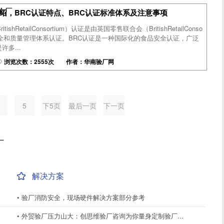
尼验厂
介绍，BRC认证特点、BRC认证标准体系及注意事项
ishRetailConsortium）认证是由英国零售联合会（BritishRetailConso
品安全和质量管理体系认证。BRC认证是一种国际化的食品安全认证，广泛
多...
浏览次数：2555次 作者：华南验厂网
4
5
下5页
最后一页
下一页
厂
解决方案
• 验厂消防安全，现场硬件解决方案部分参考
• 外贸验厂压力山大：创思维验厂咨询为你量身定制验厂...