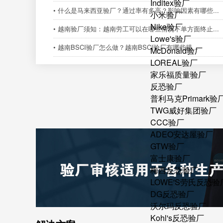
Inditex验厂
• 什么是马来西亚验厂？通过率有多高？影响因素有哪些...
小米验厂
Nike验厂
• 越南验厂须知：越南劳工可以在哪些情况下单方面终止...
Lowe's验厂
• 越南BSCI验厂怎么做？越南BSCI验厂有哪些规...
McDonald验厂
LOREAL验厂
家乐福质量验厂
反恐验厂
普利马克Primark验
TWG威好集团验厂
CCC验厂
ADEO安达屋验厂
GTW验厂
富士康验厂
梅西反恐验厂
LOWE'S劳氏反恐验
DG反恐验厂
沃尔玛反恐验厂
Kohl's反恐验厂