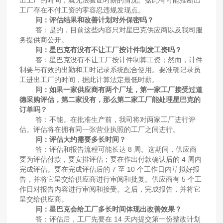
出工厂的时间，就无法验证时薪的情况。据此有可能推断出
工厂存在不付工资的零容忍违规发现点。
问：评估结果和改善计划对外保密吗？
答：是的，目前这些内容只对星巴克供应商以及我司服
务提供商公开。
问：星巴克有没有不让工厂按计件制发工资吗？
答：星巴克没有不让工厂按计件制算工资；然而，计件
制要与有效的出勤和工时记录系统配合使用。要准确记录员
工进出工厂的时间，据此计算法定最低时薪。
问：如果一家供应商有两个厂址，第一家工厂接受过道
德采购评估，第二家没有，那么第二家工厂能处理星巴克的
订单吗？
答：不能。在批准生产前，我司将对两家工厂进行评
估。评估将在拥有同一张营业执照的工厂之间进行。
问：评估大约需要多长时间？
答：评估和报告流程可能长达 8 周。这期间，供应商
要为评估付款，要安排评估；要在作出付款确认后的 4 周内
完成评估。要在完成评估后的 7 至 10 个工作日内草拟好报
告，并将它呈交给供应商进行审阅和批复。供应商有 5 个工
作日对报告内容进行审阅和接受。之后，完成报告，并将它
呈交给供应商。
问：星巴克会给工厂多长时间体现出改善效果？
答：评估后，工厂先要在 14 天内提交第一份整改计划