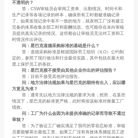
不透明的？
答：CSW审核员会审阅工资单、出勤情况、时间卡和
生产记录等各项记录的样本，确保所有工时都被准确记录
了。如果发现记录中有不一致的地方，就表明工厂没有建立
完备的体系收集全部工时和薪酬信息。也可能存在未向审核
员提供真实记录的情况。这些都会让审核员无法对工资和工
时情况作出评估。
问：星巴克道德采购标准的基础是什么？
答：道德采购标准是根据国际劳工组织（ILO）公约制
定的，参照了现行做法和行业最佳实践，其中包括在最大程
度上保护员工的条款。
问：星巴克接不接受由其他企业作出的评估报告？
答：目前不接受其他评估报告。
问：地方法律法规如果与星巴克的期待有出入，应以哪
方意见为准？
答：通常先以地方法律法规的要求为准；然而，在某些
情况下，星巴克的标准更严格，此时将按该标准对衡量工厂
绩效。
问：工厂为什么会因为未提供准确的记录而导致不通过
审核？
答：为了验证工厂确实满足了我司的零容忍标准，审核
员要能够算出最低工资。如果工厂没有有效体系捕捉员工进