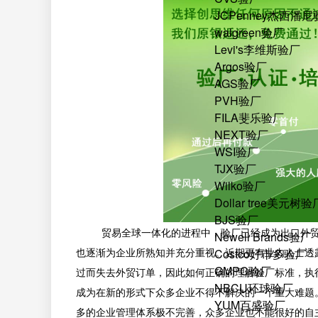
JCPenney杰西潘
walgreen验厂
Levi's李维斯验厂
Argos验厂
AGS验厂
PVH验厂
FILA斐乐验厂
NEXT验厂
WSI验厂
TJX验厂
Wilko验厂
Dollar tree美元树验
BJS验厂
贸易全球一体化的进程中，验厂已经成为出口外贸企
Newell Brands验厂
也逐渐为企业所熟知并充分重视。近期更有业内人士透露
Costco好市多验厂
GMPC验厂
过而失去外贸订单，因此如何正确的理解验厂标准，执
NBCU环球验厂
成为在新的形式下众多企业不得不解决的一个重大难题
YUM百盛验厂
多的企业管理体系极不完善，众多企业也不能很好的自