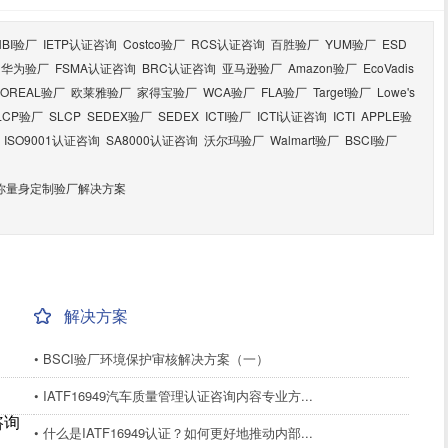
HBI验厂
IETP认证咨询
Costco验厂
RCS认证咨询
百胜验厂
YUM验厂
ESD
华为验厂
FSMA认证咨询
BRC认证咨询
亚马逊验厂
Amazon验厂
EcoVadis
LOREAL验厂
欧莱雅验厂
家得宝验厂
WCA验厂
FLA验厂
Target验厂
Lowe's
LCP验厂
SLCP
SEDEX验厂
SEDEX
ICTI验厂
ICTI认证咨询
ICTI
APPLE验
ISO9001认证咨询
SA8000认证咨询
沃尔玛验厂
Walmart验厂
BSCI验厂
你量身定制验厂解决方案
解决方案
• BSCI验厂环境保护审核解决方案（一）
• IATF16949汽车质量管理认证咨询内容专业方...
咨询
• 什么是IATF16949认证？如何更好地推动内部...