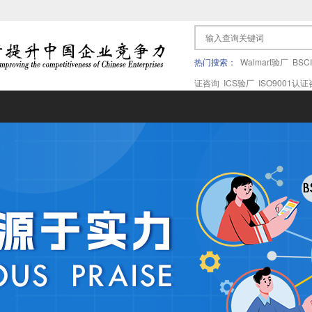
热门搜索：
Walmart验厂
BSC
证咨询
ICS验厂
ISO9001认
果验厂
APPLE苹果验厂
ICTI