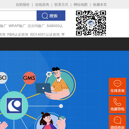
自助报价
|
在线咨询
|
联系方式
|
网站地图
|
收藏本页
I验厂
WRAP验厂
沃尔玛验厂
SA8000认
证咨询
RBA认证咨询
ISO14001认证咨询
苹