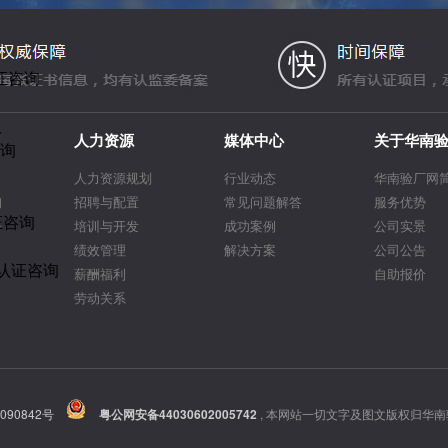
证咨询
议
人力资源
媒体中心
关于华南
咨询
人力资源规划
行业动态
华南验厂网
询
招聘与配置
常见问题解答
服务优势
证咨询
告
培训与开发
成功案例
公司实景
绩效管理
解决方案
公司公告
R认证咨询
薪酬福利
自助报价
劳动关系
090842号
粤公网安备44030602005742
,
本网站一切文字及图文版权归华南