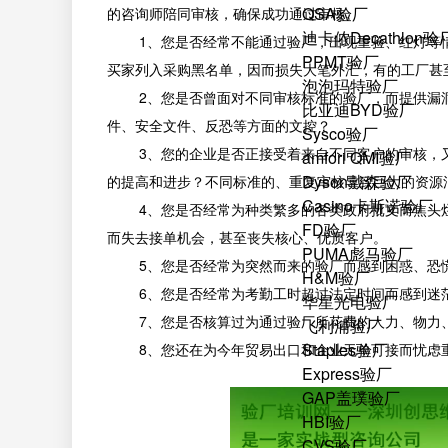
QSA验厂
的咨询师陪同审核，确保成功通过审核。
迪卡侬Decathlon验
1、您是否经常不能通过验厂，出现重验、红灯等情
PPMT验厂
买家列入采购黑名单，因而损失大笔外汇，有的工厂甚
泡泡玛特验厂
2、您是否曾面对不同审核标准的验厂，而提供漏洞
比亚迪BYD验厂
件、安全文件、反恐等方面的文控？
Sysco验厂
3、您的企业是否正接受着来自不同客户的审核，又
amfori QMI验厂
Dyson戴森验厂
的提高和进步？不同标准的、重复审核导致巨大的资源
Casino卡斯诺验厂
4、您是否经常为种类繁多的各类政府批文而焦头烂
FD验厂
而失去接单机会，甚至丧失核心、优质客户。
PUMA彪马验厂
5、您是否经常为突然而来的验厂而感到困惑、恐
H&M验厂
6、您是否经常为考勤工时超过法定时间而感到迷茫
华星光电验厂
7、您是否核算过为通过验厂所花费的人力、物力、
飞利浦验厂
Staples验厂
8、您还在为今年贸易出口和企业无单可接而忧虑
Express验厂
GAP盖璞验厂
HBI验厂
CVS验厂