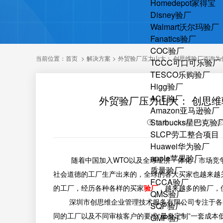
Homedepot家得宝
Disney验厂
Walmart沃尔玛验厂
Fanatics验厂
COC验厂
当前位置：
首页
>
解决方案
>
外贸验厂压力山大： 创思维验厂咨询为
TCCC可口可乐验厂
TESCO乐购验厂
Higg验厂
ACE验厂
外贸验厂压力山大： 创思
Amazon亚马逊验厂
Starbucks星巴克验
日期：2019-03-26
SLCP劳工整合项目
Huawei华为验厂
apple苹果验厂
随着中国加入WTO以及全球经济一体化，市场竞争
质量验厂
社会道德的工厂生产出来的，全球的各大买家也越来越
FCCA验厂
的工厂，经历各种各样的买家
验厂
，越来越多的验厂，
QMS验厂
深圳市创思维企业管理技术服务有限公司专注于各类
SQP验厂
同的工厂以及不同审核客户的要求“量身定制”一套成
GMP验厂