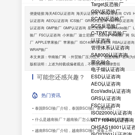
Target反恐验厂
GSV反恐验厂
便捷链接:
海关AEO认证咨询
海关认证咨询
AEO认证咨询
CVS
SCAN反恐验厂
认证咨询
AEO认证咨询
ICS验厂
GRS认证咨询
GOTS认证咨询
SCS反恐验厂
认证咨询
GMP验厂
GMP认证咨询
星巴克验厂
Starbucks验厂
C-TPAT反恐验厂
验厂
FSC认证咨询
小米验厂
迪士尼验厂
disney
华南验厂网
S
认证咨询
厂
APPLE苹果验厂
苹果验厂
ISO14001认证咨询
RBA认证咨询
管理体系认证咨询
WRAP验厂
SA8000认证咨询
本文来源：
华南验厂网
-
外贸验厂压力山大： 创思维验厂咨询为
两化融合
版权说明：上述为转载或编者观点，不承当任何法律责任
电子烟认证咨询
可能您还感兴趣？
ESD认证咨询
AEO认证咨询
EcoVadis认证咨询
热门资讯
GRS认证咨询
FSC认证咨询
• 泰国BSCI验厂介绍，泰国BSCI验厂审核内容、...
ISO22000认证咨询
• 什么是越南验厂？越南验厂怎么验厂？有哪些注意事项...
IATF16949认证咨询
OHSAS18001认证
• 越南BSCI验厂介绍，越南BSCI验厂准备工作、...
ISO27001认证咨询