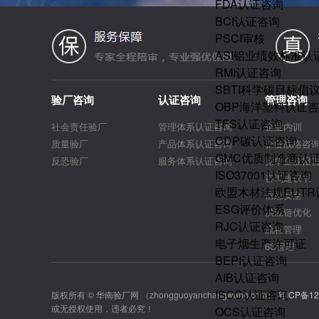
FDA认证咨询
BCI认证咨询
PSCI审核
ASI铝业绩效标准认
RMI认证咨询
SBTI科学碳目标倡
验厂咨询
认证咨询
管理咨询
OBP海洋塑料认证
TFS认证咨询
社会责任验厂
管理体系认证咨询
企业内训
CDP碳认证咨询
质量验厂
产品体系认证咨询
企业战略咨
GMC优质制造商认
反恐验厂
服务体系认证咨询
竞争企业报
ISO37001认证咨询
咨询建议书
欧盟木材法规EUT
信息安全
ESG评价体系
供应链优化
RJC认证咨询
流程管理
电子烟生产许可证
6S管理
BEPI认证咨询
AIB认证咨询
ISCC认证咨询
版权所有 © 华南验厂网 （zhongguoyanchangwang.com）
粤ICP备12
或无授权使用，违者必究！
OCS认证咨询