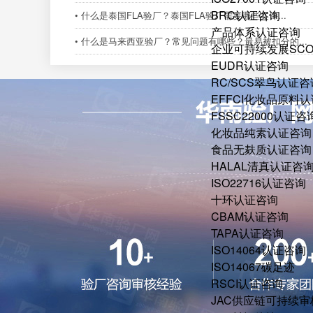
BRC认证咨询
• 什么是泰国FLA验厂？泰国FLA验厂需要哪些文件...
产品体系认证咨询
• 什么是马来西亚验厂？常见问题有哪些？最易被扣分的...
企业可持续发展SC
EUDR认证咨询
RC/SCS翠鸟认证咨
EFFCI化妆品原料认
FSSC22000认证咨
化妆品纯素认证咨询
食品无麸质认证咨询
HALAL清真认证咨
ISO22716认证咨询
十环认证咨询
CBAM认证咨询
TAPA认证咨询
ISO14064认证咨询
ISO14067碳足迹
RSCI认证咨询
JAC供应链可持续审