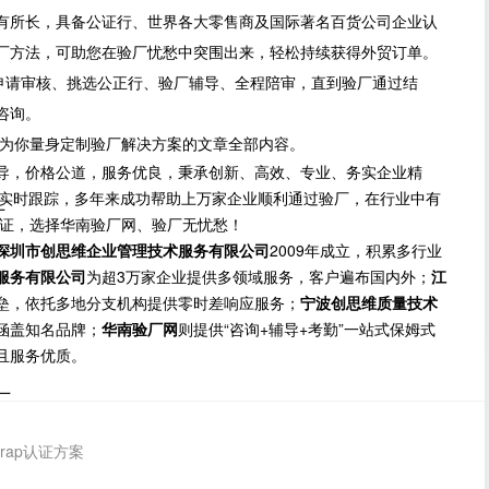
有所长，具备公证行、世界各大零售商及国际著名百货公司企业认
厂方法，可助您在验厂忧愁中突围出来，轻松持续获得外贸订单。
：从申请审核、挑选公正行、验厂辅导、全程陪审，直到验厂通过结
咨询。
为你量身定制验厂解决方案的文章全部内容。
导，价格公道，服务优良，秉承创新、高效、专业、务实企业精
方位实时跟踪，多年来成功帮助上万家企业顺利通过验厂，在行业中有
厂
保证，选择华南验厂网、验厂无忧愁！
深圳市创思维企业管理技术服务有限公司
2009年成立，积累多行业
服务有限公司
为超3万家企业提供多领域服务，客户遍布国内外；
江
垒，依托多地分支机构提供零时差响应服务；
宁波创思维质量技术
涵盖知名品牌；
华南验厂网
则提供“咨询+辅导+考勤”一站式保姆式
且服务优质。
厂
ap认证方案