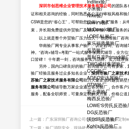
Inditex验厂
深圳市创思维企业管理技术服务有限公司
的团队各
小米验厂
证和相关咨询的经验，同时熟悉各公正行审核风格和验
Nike验厂
CSW是您的“省心王”，可帮助您提供“一条龙”服务
Lowe's验厂
McDonald验厂
束，并长期免费提供外贸验厂及相关审核、获证服务的
LOREAL验厂
以上就是整个外贸验厂压力山大： 创思维验厂咨询
家乐福质量验厂
华南验厂网专业从事客户验厂、认证咨询、咨询辅
反恐验厂
神。“咨询+辅导+考勤"”一站式服务保姆式辅导，全
普利马克Primark验
口皆碑！ 十年磨一剑，咨询服务实力品牌。实力雄厚
TWG威好集团验厂
另外，国内口碑良好的验厂咨询辅导公司有多家，
CCC验厂
验厂经验且服务过众多知名企业；
深圳市验厂之家技术
ADEO安达屋验厂
苏验厂之家技术服务有限公司
助力大量企业跨越贸易壁
GTW验厂
服务有限公司
辅导数万家企业通过各类验厂，合作客户
富士康验厂
服务，配备全职师资，可量身定制解决方案，价格公道
梅西反恐验厂
LOWE'S劳氏反恐验
DG反恐验厂
沃尔玛反恐验厂
上一篇：
广东深圳验厂咨询公司创思维为企业量身定制wr
Kohl's反恐验厂
下一篇：
验厂消防安全，现场硬件解决方案部分参考