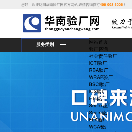
您好，欢迎访问华南验厂网官方网站,详情咨询拨打
400-008-6006
！
网站首页
服务类别
验厂咨询
社会责任验厂
ICTI验厂
RBA验厂
WRAP验厂
BSCI验厂
ICS验厂
ETI验厂
Sedex验厂
Sears验厂
FLA验厂
WCA验厂