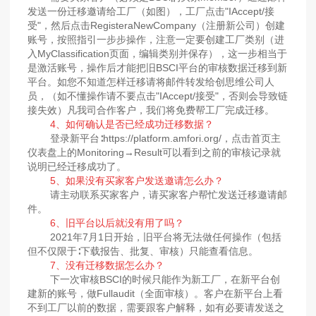
发送一份迁移邀请给工厂（如图），工厂点击"IAccept/接
受"，然后点击RegisteraNewCompany（注册新公司）创建
账号，按照指引一步步操作，注意一定要创建工厂类别（进
入MyClassification页面，编辑类别并保存），这一步相当于
是激活账号，操作后才能把旧BSCI平台的审核数据迁移到新
平台。如您不知道怎样迁移请将邮件转发给创思维公司人
员，（如不懂操作请不要点击"IAccept/接受"，否则会导致链
接失效）凡我司合作客户，我们将免费帮工厂完成迁移。
4、如何确认是否已经成功迁移数据？
登录新平台∶https://platform.amfori.org/，点击首页主
仪表盘上的Monitoring→Result可以看到之前的审核记录就
说明已经迁移成功了。
5、如果没有买家客户发送邀请怎么办？
请主动联系买家客户，请买家客户帮忙发送迁移邀请邮
件。
6、旧平台以后就没有用了吗？
2021年7月1日开始，旧平台将无法做任何操作（包括
但不仅限于∶下载报告、批复、审核）只能查看信息。
7、没有迁移数据怎么办？
下一次审核BSCI的时候只能作为新工厂，在新平台创
建新的账号，做Fullaudit（全面审核）。客户在新平台上看
不到工厂以前的数据，需要跟客户解释，如有必要请发送之