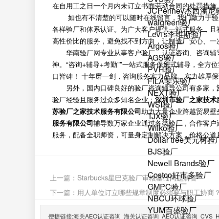
在自用工之日一个月内未订立书面劳动合同的处罚措施
JCPenney杰西潘
如也有不清楚的可以随时在线留言，我们致力于验厂咨询
walgreen验厂
各样验厂和体系认证。为广大客户提供一站式服务，且
Levi's李维斯验厂
高性价比的服务，避免找不到方向，让制造厂安心、一
Argos验厂
华南验厂网专业从事客户验厂、认证咨询、咨询辅
AGS验厂
神。“咨询+辅导+考勤"”一站式服务保姆式辅导，全
PVH验厂
口皆碑！ 十年磨一剑，咨询服务实力品牌。实力雄厚
FILA斐乐验厂
另外，国内口碑良好的验厂咨询辅导公司有多家，
NEXT验厂
验厂经验且服务过众多知名企业；
深圳市验厂之家技术
WSI验厂
苏验厂之家技术服务有限公司
助力大量企业跨越贸易壁
TJX验厂
服务有限公司
辅导数万家企业通过各类验厂，合作客户
Wilko验厂
服务，配备全职师资，可量身定制解决方案，价格公道
Dollar tree美元树验
BJS验厂
Newell Brands验厂
Costco好市多验厂
上一篇：
Starbucks星巴克验厂审核基础问题解答
GMPC验厂
下一篇：
用人单位订立哪些规章制度必须要与职工协商
NBCU环球验厂
YUM百盛验厂
便捷链接:
海关AEO认证咨询
海关认证咨询
AEO认证咨询
CVS