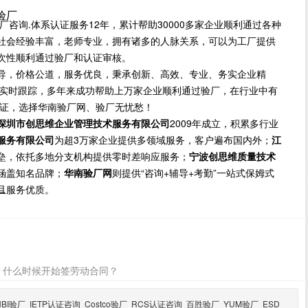
。
尼验厂
.体系认证服务12年，累计帮助30000多家企业顺利通过各种
社会经验丰富，老师专业，拥有诸多的人脉关系，可以为工厂提供
次性顺利通过验厂和认证审核。
导，价格公道，服务优良，秉承创新、高效、专业、务实企业精
方位实时跟踪，多年来成功帮助上万家企业顺利通过验厂，在行业中有
保证，选择华南验厂网、验厂无忧愁！
深圳市创思维企业管理技术服务有限公司
2009年成立，积累多行业
服务有限公司
为超3万家企业提供多领域服务，客户遍布国内外；
江
垒，依托多地分支机构提供零时差响应服务；
宁波创思维质量技术
涵盖知名品牌；
华南验厂网
则提供“咨询+辅导+考勤”一站式保姆式
且服务优质。
厂
？什么时候开始签劳动合同？
HBI验厂
IETP认证咨询
Costco验厂
RCS认证咨询
百胜验厂
YUM验厂
ESD