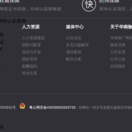
ORE认证咨询
人力资源
媒体中心
关于华南
询
人力资源规划
行业动态
华南验厂网
证
询
招聘与配置
常见问题解答
服务优势
询
告
培训与开发
成功案例
公司实景
绩效管理
解决方案
公司公告
薪酬福利
自助报价
询
劳动关系
090842号
粤公网安备44030602005742
,
本网站一切文字及图文版权归华南
核