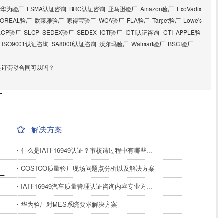
华为验厂
FSMA认证咨询
BRC认证咨询
亚马逊验厂
Amazon验厂
EcoVadis
LOREAL验厂
欧莱雅验厂
家得宝验厂
WCA验厂
FLA验厂
Target验厂
Lowe's
LCP验厂
SLCP
SEDEX验厂
SEDEX
ICTI验厂
ICTI认证咨询
ICTI
APPLE验
ISO9001认证咨询
SA8000认证咨询
沃尔玛验厂
Walmart验厂
BSCI验厂
签订劳动合同可以吗？
厂
解决方案
• 什么是IATF16949认证？审核请过程中有哪些...
• COSTCO质量验厂现场问题点分析以及解决方案
厂
• IATF16949汽车质量管理认证咨询内容专业方...
• 华为验厂对MES系统要求解决方案