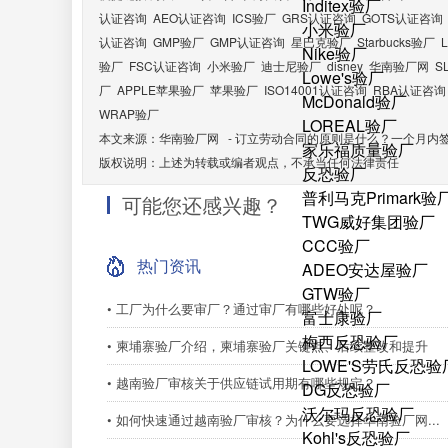
Inditex验厂
认证咨询
AEO认证咨询
ICS验厂
GRS认证咨询
GOTS认证咨询
小米验厂
认证咨询
GMP验厂
GMP认证咨询
星巴克验厂
Starbucks验厂
Nike验厂
验厂
FSC认证咨询
小米验厂
迪士尼验厂
disney
华南验厂网
S
Lowe's验厂
厂
APPLE苹果验厂
苹果验厂
ISO14001认证咨询
RBA认证咨询
McDonald验厂
WRAP验厂
LOREAL验厂
本文来源：
华南验厂网
-
订立劳动合同的原则是什么？一个月内
家乐福质量验厂
版权说明：上述为转载或编者观点，不承当任何法律责任
反恐验厂
普利马克Primark验
可能您还感兴趣？
TWG威好集团验厂
CCC验厂
热门资讯
ADEO安达屋验厂
GTW验厂
• 工厂为什么要审厂？通过审厂有哪些好处呢？
富士康验厂
梅西反恐验厂
• 柬埔寨验厂介绍，柬埔寨验厂关键点、后续整改和提升
LOWE'S劳氏反恐验
• 越南验厂审核关于供应链试用期有哪些规定？
DG反恐验厂
沃尔玛反恐验厂
• 如何快速通过越南验厂审核？为什么要选择华南验厂网...
Kohl's反恐验厂