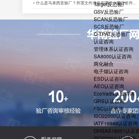
• 什么是马来西亚验厂？所需文件清单有哪些？哪些证件...
Target反恐验厂
GSV反恐验厂
SCAN反恐验厂
SCS反恐验厂
C-TPAT反恐验厂
认证咨询
管理体系认证咨询
SA8000认证咨询
两化融合
电子烟认证咨询
ESD认证咨询
AEO认证咨询
EcoVadis认证咨询
GRS认证咨询
FSC认证咨询
ISO22000认证咨询
IATF16949认证咨询
OHSAS18001认证
ISO27001认证咨询