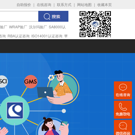
自助报价
|
在线咨询
|
联系方式
|
网站地图
|
收藏本页
I验厂
WRAP验厂
沃尔玛验厂
SA8000认
证咨询
RBA认证咨询
ISO14001认证咨询
苹