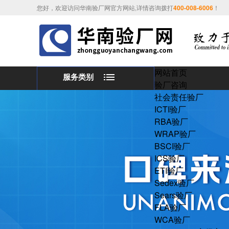
您好，欢迎访问华南验厂网官方网站,详情咨询拨打
400-008-6006
！
网站首页
服务类别
验厂咨询
社会责任验厂
ICTI验厂
RBA验厂
WRAP验厂
BSCI验厂
ICS验厂
ETI验厂
Sedex验厂
Sears验厂
FLA验厂
WCA验厂