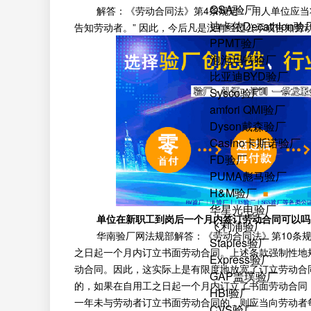
QSA验厂
解答：《劳动合同法》第4条规定：“用人单位应当
迪卡侬Decathlon验
告知劳动者。” 因此，今后凡是没有经过公示或告知劳
PPMT验厂
泡泡玛特验厂
比亚迪BYD验厂
Sysco验厂
amfori QMI验厂
Dyson戴森验厂
Casino卡斯诺验厂
FD验厂
PUMA彪马验厂
H&M验厂
华星光电验厂
单位在新职工到岗后一个月内签订劳动合同可以吗
飞利浦验厂
华南验厂网法规部解答：《劳动合同法》第10条规
Staples验厂
之日起一个月内订立书面劳动合同。上述条款强制性地
Express验厂
动合同。因此，这实际上是有限度地放宽了订立劳动合
GAP盖璞验厂
的，如果在自用工之日起一个月内订立了书面劳动合同
HBI验厂
一年未与劳动者订立书面劳动合同的，则应当向劳动者
CVS验厂