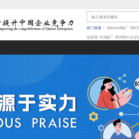
热门搜索：
Walmart验厂
BSC
证咨询
ICS验厂
ISO9001认
果验厂
APPLE苹果验厂
ICTI