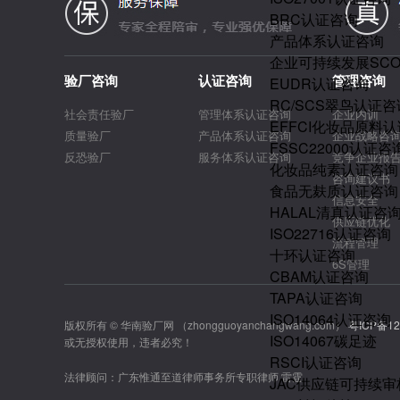
BRC认证咨询
产品体系认证咨询
企业可持续发展SC
验厂咨询
认证咨询
管理咨询
EUDR认证咨询
RC/SCS翠鸟认证咨
社会责任验厂
管理体系认证咨询
企业内训
EFFCI化妆品原料认
质量验厂
产品体系认证咨询
企业战略咨
FSSC22000认证咨
反恐验厂
服务体系认证咨询
竞争企业报
化妆品纯素认证咨询
咨询建议书
食品无麸质认证咨询
信息安全
HALAL清真认证咨
供应链优化
ISO22716认证咨询
流程管理
十环认证咨询
6S管理
CBAM认证咨询
TAPA认证咨询
ISO14064认证咨询
版权所有 © 华南验厂网 （zhongguoyanchangwang.com）
粤ICP备12
ISO14067碳足迹
或无授权使用，违者必究！
RSCI认证咨询
法律顾问：广东惟通至道律师事务所专职律师 雷霆
JAC供应链可持续审