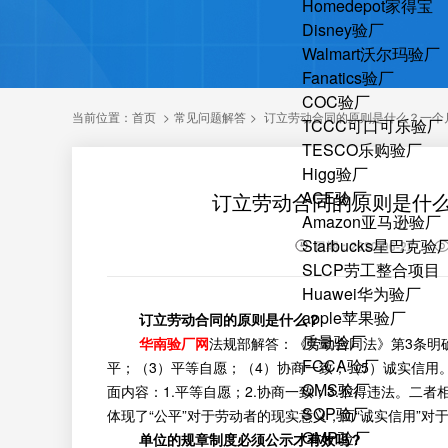
Homedepot家得宝
Disney验厂
Walmart沃尔玛验厂
Fanatics验厂
COC验厂
当前位置：
首页
>
常见问题解答
>
订立劳动合同的原则是什么？一个
TCCC可口可乐验厂
TESCO乐购验厂
Higg验厂
ACE验厂
订立劳动合同的原则是什
Amazon亚马逊验厂
Starbucks星巴克验
日期：2020-06-22
SLCP劳工整合项目
Huawei华为验厂
apple苹果验厂
订立劳动合同的原则是什么？
质量验厂
华南验厂网
法规部解答：《劳动合同法》第3条明
FCCA验厂
平；（3）平等自愿；（4）协商一致；（5）诚实信用
QMS验厂
面内容：1.平等自愿；2.协商一致；3.不得违法。二者
SQP验厂
体现了“公平”对于劳动者的现实意义，而“诚实信用”
GMP验厂
单位的规章制度必须公示才有效吗？