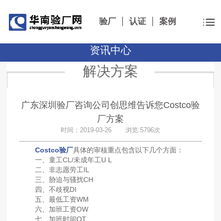
验厂
认证
案例
资讯中心
解决方案
广东深圳验厂咨询公司创思维告诉您Costco验
厂方案
时间：2019-03-26 浏览:5796次
Costco验厂
具体的审核重点包含以下几个方面：
一、童工CL/未成年工U L
二、非志愿劳工IL
三、胁迫与骚扰CH
四、不歧视DI
五、最低工资WM
六、加班工资OW
七、加班时间OT