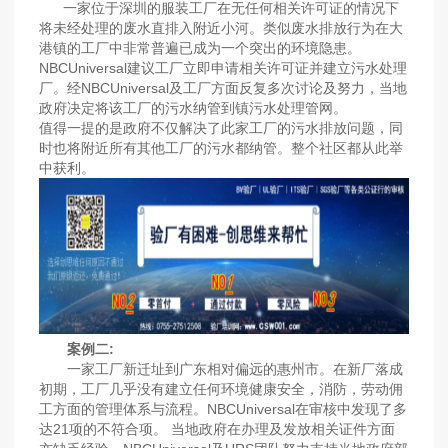
一家位于深圳的服装工厂在无任何相关许可证的情况下
将未经处理的废水直排入附近小河。类似废水排放行为在大
港镇的工厂中非常普遍已成为一个突出的环境隐患。
NBCUniversal建议工厂立即申请相关许可证并建立污水处理
厂。
经NBCUniversal及工厂方面反复多次讨论及努力，当地
政府决定将该工厂的污水纳管到镇污水处理管网。
值得一提的是政府不仅解决了此家工厂的污水排放问题，同
时也将附近所有其他工厂的污水都纳管。整个社区都从此举
中获利。
案例二:
一家工厂新迁址到广东相对偏远的惠州市。在新厂落成
初期，工厂几乎没有建立任何环境健康安全，消防，劳动佣
工方面的管理体系与流程。
NBCUniversal在审核中发现了多
达21项的不符合项。 当地政府在办理及发放相关证件方面