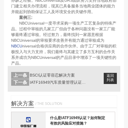
亦缺乏经验。
NBCUniversal及URS团队努力支持当地政府部
门建立相关办理流程，现其已具备服务当地商业团体的能力
并能起到协助保证工人及环境安全的关键作用。
案例三:
NBCUniversal一度寻求采购一项生产工艺复杂的特殊产
品。过程中审核的几家工厂但由于各种问题没有一家工厂能
够最终通过审核。
经过努力，最终找到一家愿意根据
NBCUniversal的审核要求改善并有能力通过审核成为
NBCU
niversal合格供应商的合作伙伴。
由于工厂对审核的积
极投入与大力支持，我们最终与其建立了多方互利的合作关
系并成功为NBCUniversal的产品目录中增添了一项关键性的
产品。
上一条
BSCI认证零容忍解决方案
返回
列表
下一条
IATF16949汽车质量管理认证咨...
解决方案
/ THE SOLUTION
什么是IATF16949认证？如何制定
有效的风险应对措施？