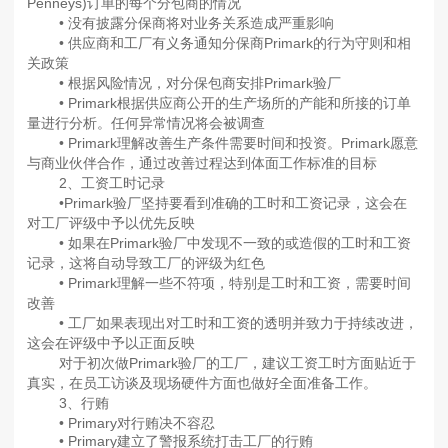
Penneys)订单的每个分包商的情况
• 没有披露分保商将对业务关系造成严重影响
• 供应商和工厂有义务通知分保商Primark的行为守则和相
关政策
• 根据风险情况，对分保包商安排Primark验厂
• Primark根据供应商公开的生产场所的产能和所接的订单
量进行分析。任何异常情况将会被调查
• Primark理解改善生产条件需要时间和投资。Primark愿意
与商业伙伴合作，通过改善过程达到体面工作标准的目标
2、工资工时记录
•Primark验厂坚持要看到准确的工时和工资记录，这会在
对工厂评级中予以优先反映
• 如果在Primark验厂中发现不一致的或造假的工时和工资
记录，这将自动导致工厂的评级为红色
• Primark理解一些不符项，特别是工时和工资，需要时间
改善
• 工厂如果表现出对工时和工资的透明并致力于持续改进，
这会在评级中予以正面反映
对于初次做Primark验厂的工厂，建议工资工时方面贴近于
真实，在员工访谈及现场硬件方面也做好全面准备工作。
3、行贿
• Primary对行贿决不容忍
• Primary建立了警报系统打击工厂的行贿