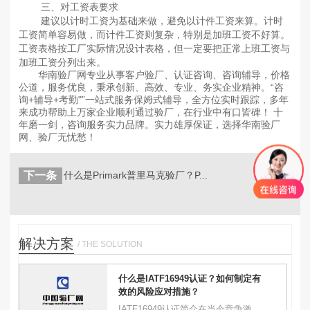
三、对工资表要求
建议以计时工资为基础来做，避免以计件工资来算。计时
工资简单容易做，而计件工资则复杂，特别是加班工资不好算。
工资表格按工厂实际情况设计表格，但一定要把正常上班工资与
加班工资分列出来。
华南验厂网专业从事客户验厂、认证咨询、咨询辅导，价格
公道，服务优良，秉承创新、高效、专业、务实企业精神。“咨
询+辅导+考勤"”一站式服务保姆式辅导，全方位实时跟踪，多年
来成功帮助上万家企业顺利通过验厂，在行业中有口皆碑！ 十
年磨一剑，咨询服务实力品牌。实力雄厚保证，选择华南验厂
网、验厂无忧愁！
下一条
什么是Primark普里马克验厂？P...
返回
列表
解决方案
/ THE SOLUTION
什么是IATF16949认证？如何制定有
效的风险应对措施？
IATF16949认证简介在当今竞争激