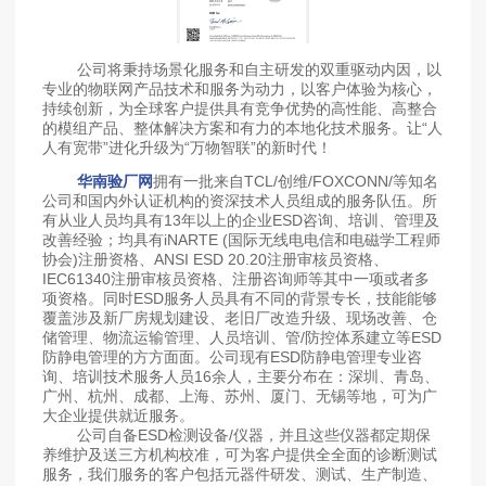
公司将秉持场景化服务和自主研发的双重驱动内因，以
专业的物联网产品技术和服务为动力，以客户体验为核心，
持续创新，为全球客户提供具有竞争优势的高性能、高整合
的模组产品、整体解决方案和有力的本地化技术服务。让“人
人有宽带”进化升级为“万物智联”的新时代！
华南验厂网
拥有一批来自TCL/创维/FOXCONN/等知名
公司和国内外认证机构的资深技术人员组成的服务队伍。所
有从业人员均具有13年以上的企业ESD咨询、培训、管理及
改善经验；均具有iNARTE (国际无线电电信和电磁学工程师
协会)注册资格、ANSI ESD 20.20注册审核员资格、
IEC61340注册审核员资格、注册咨询师等其中一项或者多
项资格。同时ESD服务人员具有不同的背景专长，技能能够
覆盖涉及新厂房规划建设、老旧厂改造升级、现场改善、仓
储管理、物流运输管理、人员培训、管/防控体系建立等ESD
防静电管理的方方面面。公司现有ESD防静电管理专业咨
询、培训技术服务人员16余人，主要分布在：深圳、青岛、
广州、杭州、成都、上海、苏州、厦门、无锡等地，可为广
大企业提供就近服务。
公司自备ESD检测设备/仪器，并且这些仪器都定期保
养维护及送三方机构校准，可为客户提供全全面的诊断测试
服务，我们服务的客户包括元器件研发、测试、生产制造、