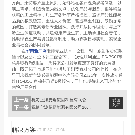
方向。秉持客户至上原则，始终站在客户视角思考问题，以
满足需求、创造价值为出发点，优化产品与服务。倡导精益
求精的工匠精神，对生产各环节严格把控，追求产品性能与
品质的极致稳定。重视人才价值，营造尊重创新、鼓励探索
的氛围，打造高素质专业团队。践行开放协作理念，与上下
游企业深度联动，共建健康产业生态。主动承担社会责任，
推动绿色生产与资源循环利用，助力双碳目标实现，实现企
业与社会的协同发展。
在
华南验厂网
老师专业技术、全程一对一跟进耐心细致
辅导以及公司全体员工配合下，一次性顺利通过ITS-BSCI审
核并取得B级报告，为将来公司发展奠定了良好的发展基
础，既开拓了市场同时也增加了消费者对公司的信赖，在这
里再次祝贺宁波必霸能源电池有限公司2025年一次性成功通
过ITS-BSCI审核并取得B级报告，同时也期待未来再次与华
南验厂网合作！
上一条
祝贺上海麦角硫因科技有限公司2025...
返回
列表
下一条
祝贺宁波超霸能源有限公司2025年成...
解决方案
/ THE SOLUTION