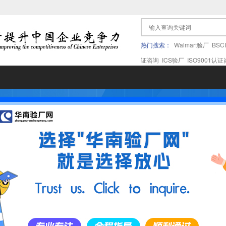
热门搜索：
Walmart验厂
BSC
证咨询
ICS验厂
ISO9001认
果验厂
APPLE苹果验厂
ICTI