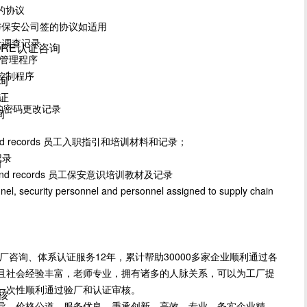
签的协议
与保安公司签的协议如适用
链安全调查记录
ORE认证咨询
安全管理程序
资料控制程序
询
证
讯系统的密码更改记录
询
rials and records 员工入职指引和培训材料和记录；
训记录
询
erial and records 员工保安意识培训教材及记录
el, security personnel and personnel assigned to supply chain
询、体系认证服务12年，累计帮助30000多家企业顺利通过各
且社会经验丰富，老师专业，拥有诸多的人脉关系，可以为工厂提
一次性顺利通过验厂和认证审核。
核
导，价格公道，服务优良，秉承创新、高效、专业、务实企业精