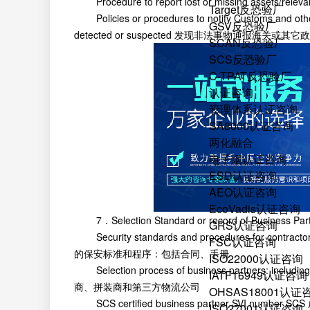
Procedure to report lost or missing assets
Target反恐验厂
Policies or procedures to notify Customs and other 
GSV反恐验厂
detected or suspected 发现非法事物通报海关或
SCAN反恐验厂
SCS反恐验厂
C-TPAT反恐验厂
认证咨询
管理体系认证咨询
SA8000认证咨询
两化融合
电子烟认证咨询
ESD认证咨询
AEO认证咨询
EcoVadis认证咨询
7．Selection Standard or record of Busines
GRS认证咨询
Security standards and procedures for contracto
FSC认证咨询
的保安标准和程序：包括合同、手册
ISO22000认证咨询
Selection process of business partners: incl
IATF16949认证咨询
商、拼装商和第三方物流公司
OHSAS18001认证
SCS certified business partner SVI number
SCS
ISO27001认证咨询