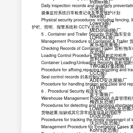
Inditex验厂
Daily inspection records and quarterly preventati
小米验厂
摄像监控系统日常检查记录及季度维护计划
Nike验厂
Physical security procedures: including fencin
Lowe's验厂
护栏、照明、报警系统和 CCTV 监控范围
McDonald验厂
5．Container and Trailer Security 货柜/拖车安全
LOREAL验厂
Management Procedure of Container & Trai
家乐福质量验厂
Checking Records of Container/Trailer 货柜
反恐验厂
Loading Control Procedure 货物装柜监控程序
普利马克Primark验
Container Loading/Unloading Records 装柜/卸
TWG威好集团验厂
Procedure for affixing,repacing,recording 
CCC验厂
Seal control records 封条控制记录
ADEO安达屋验厂
Procedure for handling broken seal case 
GTW验厂
6．Procedural Security 程序安全
富士康验厂
Warehouse Management Procedure 仓库管理程
梅西反恐验厂
Procedures for detecting and resolving shortages
LOWE'S劳氏反恐验
货物超重,短缺或其它异常的发现及处理程序
DG反恐验厂
Procedures for tracking the timely movement
沃尔玛反恐验厂
Management Procedure for Emergency Ca
Kohl's反恐验厂