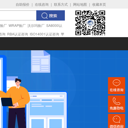
自助报价
|
在线咨询
|
联系方式
|
网站地图
|
收藏本页
I验厂
WRAP验厂
沃尔玛验厂
SA8000认
证咨询
RBA认证咨询
ISO14001认证咨询
苹