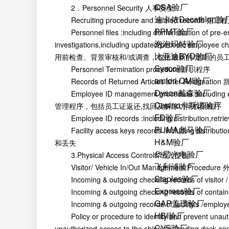
QSA验厂
2．Personnel Security 人事安全
迪卡侬Decathlon验
Recruiting procedure and related records
PPMT验厂
Personnel files :including demonstration of pre-em
泡泡玛特验厂
investigations,including updated/periodic employe
比亚迪BYD验厂
用前检查、背景审核和/或调查，包括最新的/定期的员
Sysco验厂
Personnel Termination procedure 辞职程序
amfori QMI验厂
Records of Returned Articles after Resignat
Dyson戴森验厂
Employee ID management procedure :including emp
Casino卡斯诺验厂
管理程序，包括员工证返还,找回及解除访问权限程序
FD验厂
Employee ID records :including distributio
PUMA彪马验厂
Facility access keys records :including dist
H&M验厂
和丢失
华星光电验厂
3.Physical Access Controls 出入控制
飞利浦验厂
Visitor/ Vehicle In/Out Management Proc
Staples验厂
Incoming & outgoing checking records of visit
Express验厂
Incoming & outgoing checking records of co
GAP盖璞验厂
Incoming & outgoing records of facility's /
HBI验厂
Policy or procedure to identify and prevent unauthori
CVS验厂
unauthorized access to the shipping, loading dock an