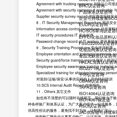
Agreement with trucking company 与陆运公司
BRC认证咨询
Agreement with security company if applicable
产品体系认证咨询
Supplier security survey record 供应商供应
企业可持续发展SC
8．IT Security Management Procedure 资讯
EUDR认证咨询
Information access control procedures 信息
RC/SCS翠鸟认证咨
IT security procedures IT 安全程序
EFFCI化妆品原料认
Password change record of IT system 资
FSSC22000认证咨
9．Security Training Procedures 安全培训程序
化妆品纯素认证咨询
Employee orientation and training(s)mate
食品无麸质认证咨询
Security guard/force training record 保安人培
HALAL清真认证咨
Employee security awareness training mat
ISO22716认证咨询
Specialized training for shipping/receiving personn
十环认证咨询
对装卸/运输/保安/从事供应链的人员的特别培训
CBAM认证咨询
10.SCS Internal Audit Report 内审报告
TAPA认证咨询
11．Others 其它文件
ISO14064认证咨询
如也有不清楚的可以随时在线留言，我们致力于验厂咨
ISO14067碳足迹
种各样验厂和体系认证，为广大客户提供一站式服务，
RSCI认证咨询
供高性价比的服务，避免找不到方向，让制造厂安心、
JAC供应链可持续审
华南验厂网专业从事客户验厂、认证咨询、咨询辅