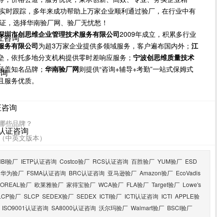
方位实时跟踪，多年来成功帮助上万家企业顺利通过验厂，在行业中有
保证，选择华南验厂网、验厂无忧愁！
深圳市创思维企业管理技术服务有限公司
2009年成立，积累多行业
证咨询
服务有限公司
为超3万家企业提供多领域服务，客户遍布国内外；
江
垒，依托多地分支机构提供零时差响应服务；
宁波创思维质量技术
议
涵盖知名品牌；
华南验厂网
则提供“咨询+辅导+考勤”一站式保姆式
咨询
且服务优质。
证咨询
司有哪些品牌？
R认证咨询
清单（中英文版本）
HBI验厂
IETP认证咨询
Costco验厂
RCS认证咨询
百胜验厂
YUM验厂
ESD
华为验厂
FSMA认证咨询
BRC认证咨询
亚马逊验厂
Amazon验厂
EcoVadis
LOREAL验厂
欧莱雅验厂
家得宝验厂
WCA验厂
FLA验厂
Target验厂
Lowe's
LCP验厂
SLCP
SEDEX验厂
SEDEX
ICTI验厂
ICTI认证咨询
ICTI
APPLE验
ISO9001认证咨询
SA8000认证咨询
沃尔玛验厂
Walmart验厂
BSCI验厂