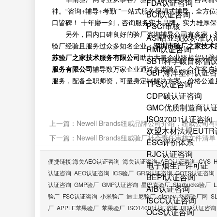
FDA认证咨询
神。“咨询+辅导+考勤"”一站式服务保姆式辅导，全
BCI认证咨询
口皆碑！ 十年磨一剑，咨询服务实力品牌。实力雄厚
PSCI审核
另外，国内口碑良好的验厂咨询辅导公司有多家，
ASI铝业绩效标准认
验厂经验且服务过众多知名企业；
深圳市验厂之家技术
RMI认证咨询
苏验厂之家技术服务有限公司
助力大量企业跨越贸易壁
SBTI科学碳目标倡
服务有限公司
辅导数万家企业通过各类验厂，合作客户
OBP海洋塑料认证
服务，配备全职师资，可量身定制解决方案，价格公道
TFS认证咨询
CDP碳认证咨询
GMC优质制造商认
ISO37001认证咨询
上一篇：
Newell Brands纽威品牌公司介绍，纽威公
欧盟木材法规EUT
下一篇：
Newell Brands纽威验厂社会责任审核文件
ESG评价体系
RJC认证咨询
便捷链接:
海关AEO认证咨询
海关认证咨询
AEO认证咨询
CVS
电子烟生产许可证
认证咨询
AEO认证咨询
ICS验厂
GRS认证咨询
GOTS认证咨询
BEPI认证咨询
认证咨询
GMP验厂
GMP认证咨询
星巴克验厂
Starbucks验厂
AIB认证咨询
验厂
FSC认证咨询
小米验厂
迪士尼验厂
disney
华南验厂网
S
ISCC认证咨询
厂
APPLE苹果验厂
苹果验厂
ISO14001认证咨询
RBA认证咨询
OCS认证咨询