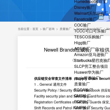
Homedepot家得宝
Disney验厂
Walmart沃尔玛验厂
Fanatics验厂
COC验厂
当前位置：
首页
>
验厂咨询
>
质量验厂
>
Newell Brands验厂
>
N
TCCC可口可乐验厂
TESCO乐购验厂
Higg验厂
ACE验厂
Newell Brands纽威验
Amazon亚马逊验厂
Starbucks星巴克验
日期：2020-11-23
SLCP劳工整合项目
Huawei华为验厂
apple苹果验厂
供应链安全审查文件清单（
Supply Chain Securi
质量验厂
1．General 通用文件
FCCA验厂
Security Policy / Security Guard Handbo
QMS验厂
Facility security plan and Security guard/
SQP验厂
Registration Certificates of Security Guards
GMP验厂
Shift Records and Patrol Records of Secur