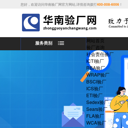
您好，欢迎访问华南验厂网官方网站,详情咨询拨打
400-008-6006
！
网站首页
服务类别
验厂咨询
社会责任验厂
ICTI验厂
RBA验厂
WRAP验厂
BSCI验厂
ICS验厂
ETI验厂
Sedex验厂
Sears验厂
FLA验厂
WCA验厂