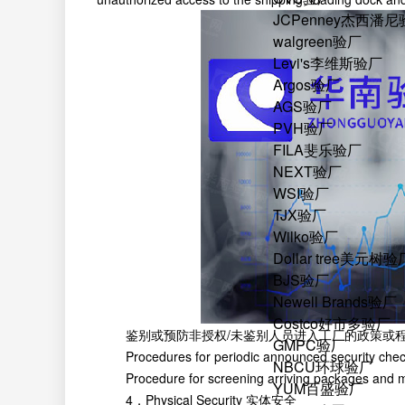
JCPenney杰西潘
walgreen验厂
Levi's李维斯验厂
Argos验厂
AGS验厂
PVH验厂
FILA斐乐验厂
NEXT验厂
WSI验厂
TJX验厂
Wilko验厂
Dollar tree美元树验
BJS验厂
Newell Brands验厂
Costco好市多验厂
鉴别或预防非授权/未鉴别人员进入工厂的政策或程
GMPC验厂
Procedures for periodic announced securi
NBCU环球验厂
Procedure for screening arriving packages
YUM百盛验厂
4．Physical Security 实体安全