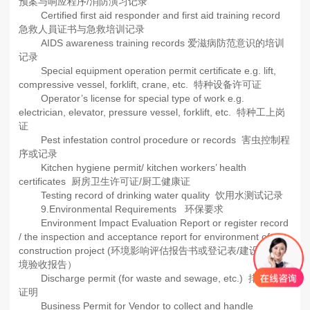
预案与响应程序/消防演习记录
Certified first aid responder and first aid training record
急救人員证书与急救培训记录
AIDS awareness training records 爱滋病防范意识的培训
记录
Special equipment operation permit certificate e.g. lift,
compressive vessel, forklift, crane, etc. 特种设备许可证
Operator’s license for special type of work e.g.
electrician, elevator, pressure vessel, forklift, etc. 特种工上岗
证
Pest infestation control procedure or records 害虫控制程
序或记录
Kitchen hygiene permit/ kitchen workers’ health
certificates 厨房卫生许可证/厨工健康证
Testing record of drinking water quality 饮用水测试记录
9.Environmental Requirements 环保要求
Environment Impact Evaluation Report or register record
/ the inspection and acceptance report for environment of
construction project (环境影响评估报告书或登记表/建设项目环
境验收报告）
Discharge permit (for waste and sewage, etc.) 排污许可
证明
Business Permit for Vendor to collect and handle