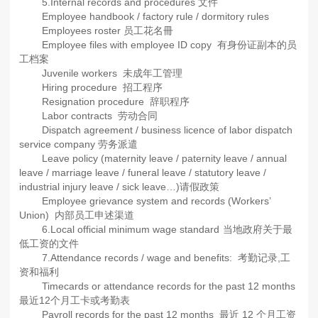
5.Internal records and procedures 文件
Employee handbook / factory rule / dormitory rules
Employees roster 员工花名冊
Employee files with employee ID copy 有身份证副本的员
工档案
Juvenile workers 未成年工管理
Hiring procedure 招工程序
Resignation procedure 辞职程序
Labor contracts 劳动合同
Dispatch agreement / business licence of labor dispatch
service company 劳务派遣
Leave policy (maternity leave / paternity leave / annual
leave / marriage leave / funeral leave / statutory leave /
industrial injury leave / sick leave…)请假政策
Employee grievance system and records (Workers’
Union) 内部员工申述渠道
6.Local official minimum wage standard
当地政府关于最
低工资的文件
7.Attendance records / wage and benefits: 考勤记录,工
资和福利
Timecards or attendance records for the past 12 months
最近12个月工卡或考勤表
Payroll records for the past 12 months 最近 12 个月工资