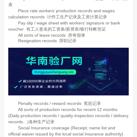
表
Piece rate workers’ production records and wages
calculation records 计件工生产记录及工资计算记录
Pay slip / wage sheet with workers’ signature or bank
voucher 有工人签名的工资条/薪资表/银行转帐凭证
All sorts of leave records 所有假单
Resignation records 辞职记录
Penalty records / reward records 奖惩记录
All sorts of production records for recent 12 months
(Daily production records / quality inspection records / delivery
records…)各种生产记录
Social Insurance coverage (Receipt, name list and
official waiver issued by the local social insurance authority)