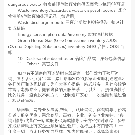
dangerous waste 收集处理危险废物的供应商营业执照/许可证
Waste inventory /hazardous waste disposal records 废弃
物清单//危险废物处理记录（如适用）
Waste discharge reports 三废定期监测检验报告, 整改计
划或措施
Energy consumption,data /inventory 能源消耗数据
Green House Gas (GHG) emissions inventory /ODS
(Ozone Depleting Substances) inventory
GHG 台帐 / ODS 台
帐
10.
Disclose of subcontractor 品牌产品或工序分包商信息
11．Others 其它文件
如也有不清楚的可以随时在线留言，我们致力于验厂咨
询、体系认证服务12年，累计帮助30000多家企业顺利通过各种
各样验厂和体系认证，为广大客户提供一站式服务，且社会经验
丰富，老师专业，拥有诸多的人脉关系，可以为工厂提供高性价
比的服务，避免找不到方向，让制造厂安心、一次性顺利通过验
厂和认证审核。
华南验厂网专业从事客户验厂、认证咨询、咨询辅导，价格
公道，服务优良，秉承创新、高效、专业、务实企业精神。“咨
询+辅导+考勤"”一站式服务保姆式辅导，全方位实时跟踪，多年
来成功帮助上万家企业顺利通过验厂，在行业中有口皆碑！ 十
年磨一剑，咨询服务实力品牌。实力雄厚保证，选择华南验厂