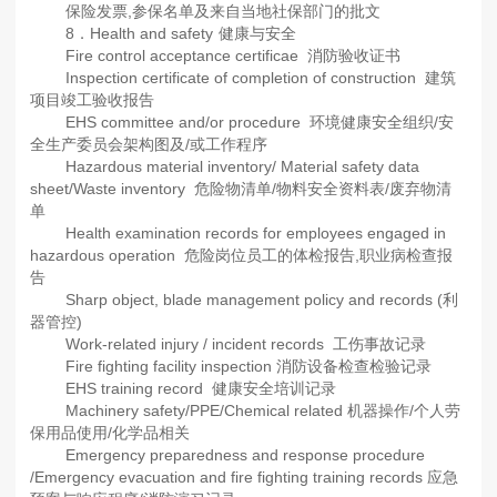
保险发票,参保名单及来自当地社保部门的批文
8．Health and safety
健康与安全
Fire control acceptance certificae 消防验收证书
Inspection certificate of completion of construction 建筑
项目竣工验收报告
EHS committee and/or procedure 环境健康安全组织/安
全生产委员会架构图及/或工作程序
Hazardous material inventory/ Material safety data
sheet/Waste inventory 危险物清单/物料安全资料表/废弃物清
单
Health examination records for employees engaged in
hazardous operation 危险岗位员工的体检报告,职业病检查报
告
Sharp object, blade management policy and records (利
器管控)
Work-related injury / incident records 工伤事故记录
Fire fighting facility inspection 消防设备检查检验记录
EHS training record 健康安全培训记录
Machinery safety/PPE/Chemical related 机器操作/个人劳
保用品使用/化学品相关
Emergency preparedness and response procedure
/Emergency evacuation and fire fighting training records 应急