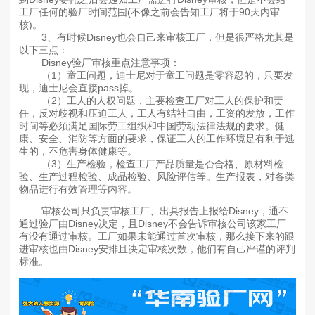
工厂任何的验厂时间范围(不像之前会告知工厂将于90天内审
核)。
3、有时候Disney也会自己来审核工厂，但是很严格尤其是
以下三点：
Disney验厂审核重点注意事项：
（1）童工问题，迪士尼对于童工问题是零容忍的，只要发
现，迪士尼会直接pass掉。
（2）工人的人权问题，主要检查工厂对工人的保护和责
任，反对歧视和压迫工人，工人有结社自由，工资的发放，工作
时间等必须满足国际劳工组织和中国劳动法律法规的要求。健
康、安全、消防等方面的要求，保证工人的工作环境是有利于逃
生的，不危害身体健康等。
（3）生产检验，检查工厂产品质量是否合格、原材料检
验、生产过程检验、成品检验、风险评估等。生产报表，对各类
物品进行有效管理等内容。
审核公司只负责审核工厂、出具报告上报给Disney，通不
通过验厂由Disney决定，且Disney不会告诉审核公司该家工厂
有没有通过审核。工厂如果未能通过首次审核，那么接下来的跟
进审核也由Disney安排且决定审核次数，他们有自己严谨的评判
标准。