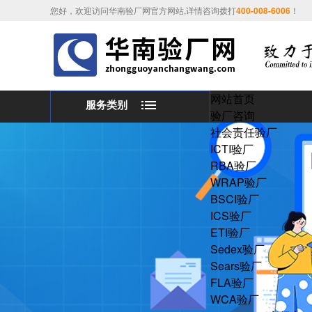
您好，欢迎访问华南验厂网官方网站,详情咨询拨打
400-008-6006
！
网站首页
服务类别
验厂咨询
社会责任验厂
ICTI验厂
RBA验厂
WRAP验厂
BSCI验厂
ICS验厂
ETI验厂
Sedex验厂
Sears验厂
FLA验厂
WCA验厂