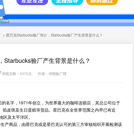
厂
>
星巴克Starbucks验厂简介，Starbucks验厂产生背景是什么？
介，Starbucks验厂产生背景是什么？
厂
浏览次数：4372次
作者：华南验厂网
司的名字，1971年创立，为世界最大的咖啡连锁店，其总公司位于
、馅皮饼及生日蛋糕等货品。星巴克在全世界范围之内早已有近
东地区及太平洋区。
克品牌生产商品，由星巴克或是星巴克认可的第三方审核组织开展检测该