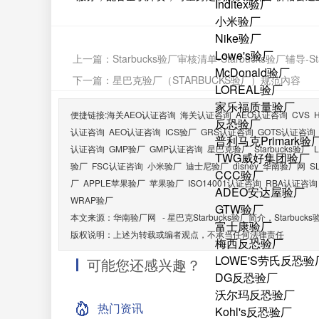
Inditex验厂
小米验厂
Nike验厂
Lowe's验厂
上一篇：
Starbucks验厂审核清单-Starbucks验厂辅导-S
McDonald验厂
下一篇：
星巴克验厂（STARBUCKS验厂）规范內容
LOREAL验厂
家乐福质量验厂
便捷链接:
海关AEO认证咨询
海关认证咨询
AEO认证咨询
CVS
反恐验厂
认证咨询
AEO认证咨询
ICS验厂
GRS认证咨询
GOTS认证咨询
普利马克Primark验
认证咨询
GMP验厂
GMP认证咨询
星巴克验厂
Starbucks验厂
TWG威好集团验厂
验厂
FSC认证咨询
小米验厂
迪士尼验厂
disney
华南验厂网
S
CCC验厂
厂
APPLE苹果验厂
苹果验厂
ISO14001认证咨询
RBA认证咨询
ADEO安达屋验厂
WRAP验厂
GTW验厂
本文来源：
华南验厂网
-
星巴克Starbucks验厂简介，Starbu
富士康验厂
版权说明：上述为转载或编者观点，不承当任何法律责任
梅西反恐验厂
LOWE'S劳氏反恐验
可能您还感兴趣？
DG反恐验厂
沃尔玛反恐验厂
热门资讯
Kohl's反恐验厂