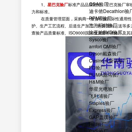
QSA验厂
1、
星巴克验厂
标准产品品质把控。星巴克验厂审
迪卡侬Decathlon验
力和标准。
PPMT验厂
在质量管理层面，采购商一般会根据国际性通用性的
泡泡玛特验厂
护、生产工艺流程、后道生产加工、包裝直到运送等多
比亚迪BYD验厂
查验产品质量标准、ISO9000国际性质量标准体系
Sysco验厂
amfori QMI验厂
Dyson戴森验厂
Casino卡斯诺验厂
FD验厂
PUMA彪马验厂
H&M验厂
华星光电验厂
飞利浦验厂
Staples验厂
Express验厂
GAP盖璞验厂
HBI验厂
CVS验厂