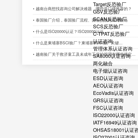
Target反恐验厂
• 越南台商想找咨询公司解决难题，哪些是口碑推荐的？
GSV反恐验厂
SCAN反恐验厂
• 泰国验厂介绍，泰国验厂流程、面临挑战与应对策略
SCS反恐验厂
• 什么是ISO20000认证？ISO20000认证...
C-TPAT反恐验厂
认证咨询
• 什么是柬埔寨BSCI验厂？柬埔寨BSCI验厂关键...
管理体系认证咨询
• 越南验厂关于救济童工及未成年工保护管理有哪些规定...
SA8000认证咨询
两化融合
电子烟认证咨询
ESD认证咨询
AEO认证咨询
EcoVadis认证咨询
GRS认证咨询
FSC认证咨询
ISO22000认证咨询
IATF16949认证咨询
OHSAS18001认证
ISO27001认证咨询