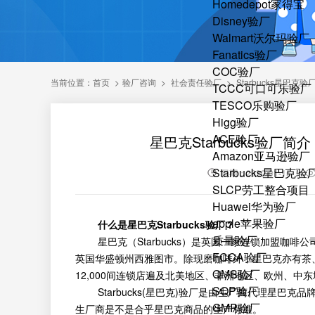
Homedepot家得宝
Disney验厂
Walmart沃尔玛验厂
Fanatics验厂
COC验厂
当前位置：
首页
>
验厂咨询
>
社会责任验厂
>
Starbucks星巴克验
TCCC可口可乐验厂
TESCO乐购验厂
Higg验厂
ACE验厂
星巴克Starbucks验厂简
Amazon亚马逊验厂
Starbucks星巴克验
日期：2020-01-15
SLCP劳工整合项目
Huawei华为验厂
apple苹果验厂
什么是星巴克Starbucks验厂？
质量验厂
星巴克（Starbucks）是英国一家连锁加盟咖啡公
FCCA验厂
英国华盛顿州西雅图市。除现磨咖啡外，星巴克亦有茶
QMS验厂
12,000间连锁店遍及北美地区、非洲地区、欧州、中
SQP验厂
Starbucks(星巴克)验厂是由生厂商代理星巴
GMP验厂
生厂商是不是合乎星巴克商品的生产标准。