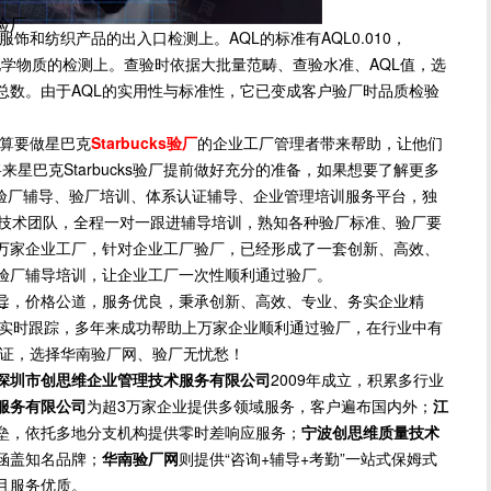
尼验厂
和纺织产品的出入口检测上。AQL的标准有AQL0.010，
于不一样化学物质的检测上。查验时依据大批量范畴、查验水准、AQL值，选
总数。由于AQL的实用性与标准性，它已变成客户验厂时品质检验
算要做星巴克
Starbucks验厂
的企业工厂管理者带来帮助，让他们
将来星巴克Starbucks验厂提前做好充分的准备，如果想要了解更多
验厂辅导、验厂培训、体系认证辅导、企业管理培训服务平台，独
的技术团队，全程一对一跟进辅导培训，熟知各种验厂标准、验厂要
万家企业工厂，针对企业工厂验厂，已经形成了一套创新、高效、
验厂辅导培训，让企业工厂一次性顺利通过验厂。
导，价格公道，服务优良，秉承创新、高效、专业、务实企业精
厂
方位实时跟踪，多年来成功帮助上万家企业顺利通过验厂，在行业中有
保证，选择华南验厂网、验厂无忧愁！
深圳市创思维企业管理技术服务有限公司
2009年成立，积累多行业
服务有限公司
为超3万家企业提供多领域服务，客户遍布国内外；
江
垒，依托多地分支机构提供零时差响应服务；
宁波创思维质量技术
涵盖知名品牌；
华南验厂网
则提供“咨询+辅导+考勤”一站式保姆式
且服务优质。