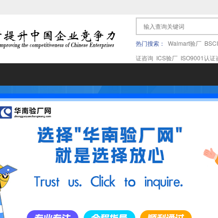
热门搜索：
Walmart验厂
BSC
证咨询
ICS验厂
ISO9001认
果验厂
APPLE苹果验厂
ICTI