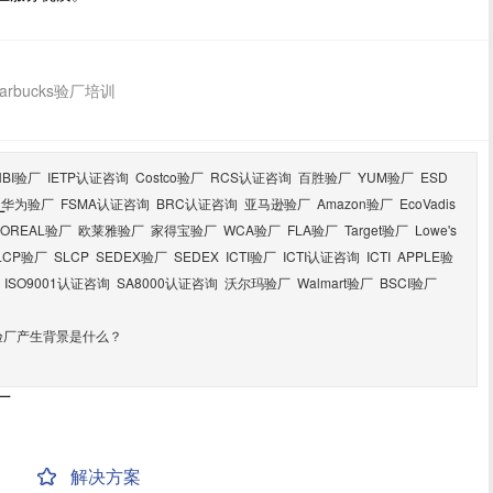
tarbucks验厂培训
HBI验厂
IETP认证咨询
Costco验厂
RCS认证咨询
百胜验厂
YUM验厂
ESD
华为验厂
FSMA认证咨询
BRC认证咨询
亚马逊验厂
Amazon验厂
EcoVadis
厂
LOREAL验厂
欧莱雅验厂
家得宝验厂
WCA验厂
FLA验厂
Target验厂
Lowe's
LCP验厂
SLCP
SEDEX验厂
SEDEX
ICTI验厂
ICTI认证咨询
ICTI
APPLE验
ISO9001认证咨询
SA8000认证咨询
沃尔玛验厂
Walmart验厂
BSCI验厂
cks验厂产生背景是什么？
厂
解决方案