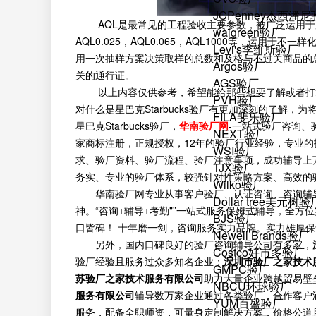
JCPenney杰西潘
AQL是最常见的工程验收主要参数，被广泛运用于服饰
walgreen验厂
AQL0.025，AQL0.065，AQL1000等，运用
Levi's李维斯验厂
用一次抽样方案决策取样的总数和及格与不过关商品的
Argos验厂
关的通行证。
AGS验厂
以上内容仅供参考，希望能给那些想要了解或者打
PVH验厂
对什么是星巴克Starbucks验厂有更加深刻的了解，为
FILA斐乐验厂
星巴克Starbucks验厂，
华南验厂网
-一站式验厂咨询、
NEXT验厂
家商标注册，正规授权，12年的验厂行业经验，专业
WSI验厂
求、验厂资料、验厂流程、验厂注意事项，成功辅导上
TJX验厂
务实、专业的验厂体系，较强针对性策略方案、高效的
Wilko验厂
华南验厂网专业从事客户验厂、认证咨询、咨询辅
Dollar tree美元树验
神。“咨询+辅导+考勤"”一站式服务保姆式辅导，全
BJS验厂
口皆碑！ 十年磨一剑，咨询服务实力品牌。实力雄厚
Newell Brands验厂
另外，国内口碑良好的验厂咨询辅导公司有多家，
Costco好市多验厂
验厂经验且服务过众多知名企业；
深圳市验厂之家技术
GMPC验厂
苏验厂之家技术服务有限公司
助力大量企业跨越贸易壁
NBCU环球验厂
服务有限公司
辅导数万家企业通过各类验厂，合作客户
YUM百盛验厂
服务，配备全职师资，可量身定制解决方案，价格公道