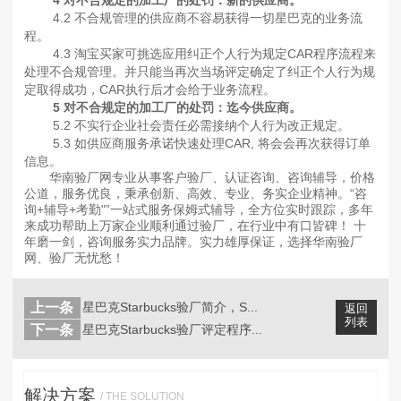
4 对不合规定的加工厂的处罚：新的供应商。
4.2 不合规管理的供应商不容易获得一切星巴克的业务流
程。
4.3 淘宝买家可挑选应用纠正个人行为规定CAR程序流程来
处理不合规管理。并只能当再次当场评定确定了纠正个人行为规
定取得成功，CAR执行后才会给于业务流程。
5 对不合规定的加工厂的处罚：迄今供应商。
5.2 不实行企业社会责任必需接纳个人行为改正规定。
5.3 如供应商服务承诺快速处理CAR, 将会会再次获得订单
信息。
华南验厂网专业从事客户验厂、认证咨询、咨询辅导，价格
公道，服务优良，秉承创新、高效、专业、务实企业精神。“咨
询+辅导+考勤"”一站式服务保姆式辅导，全方位实时跟踪，多年
来成功帮助上万家企业顺利通过验厂，在行业中有口皆碑！ 十
年磨一剑，咨询服务实力品牌。实力雄厚保证，选择华南验厂
网、验厂无忧愁！
上一条
星巴克Starbucks验厂简介，S...
返回
列表
下一条
星巴克Starbucks验厂评定程序...
解决方案
/ THE SOLUTION