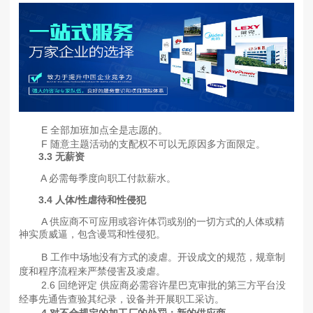
E 全部加班加点全是志愿的。
F 随意主题活动的支配权不可以无原因多方面限定。
3.3
无薪资
A 必需每季度向职工付款薪水。
3
.4
人体/性虐待和性侵犯
A 供应商不可应用或容许体罚或别的一切方式的人体或精
神实质威逼，包含谩骂和性侵犯。
B 工作中场地没有方式的凌虐。开设成文的规范，规章制
度和程序流程来严禁侵害及凌虐。
2.6 回绝评定 供应商必需容许星巴克审批的第三方平台没
经事先通告查验其纪录，设备并开展职工采访。