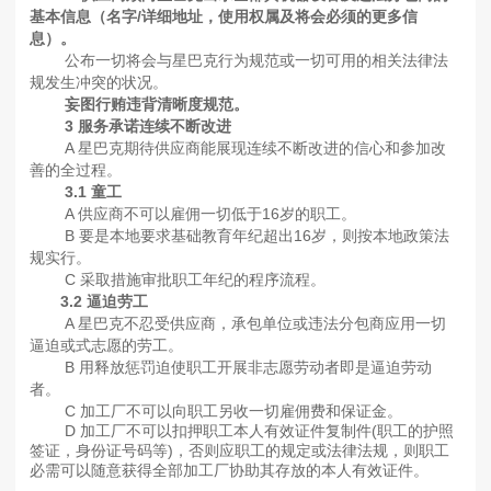
基本信息（名字/详细地址，使用权属及将会必须的更多信
息）。
公布一切将会与星巴克行为规范或一切可用的相关法律法
规发生冲突的状况。
妄图行贿违背清晰度规范。
3 服务承诺连续不断改进
A 星巴克期待供应商能展现连续不断改进的信心和参加改
善的全过程。
3.1 童工
A 供应商不可以雇佣一切低于16岁的职工。
B 要是本地要求基础教育年纪超出16岁，则按本地政策法
规实行。
C 采取措施审批职工年纪的程序流程。
3.2 逼迫劳工
A 星巴克不忍受供应商，承包单位或违法分包商应用一切
逼迫或式志愿的劳工。
B 用释放惩罚迫使职工开展非志愿劳动者即是逼迫劳动
者。
C 加工厂不可以向职工另收一切雇佣费和保证金。
D 加工厂不可以扣押职工本人有效证件复制件(职工的护照
签证，身份证号码等)，否则应职工的规定或法律法规，则职工
必需可以随意获得全部加工厂协助其存放的本人有效证件。