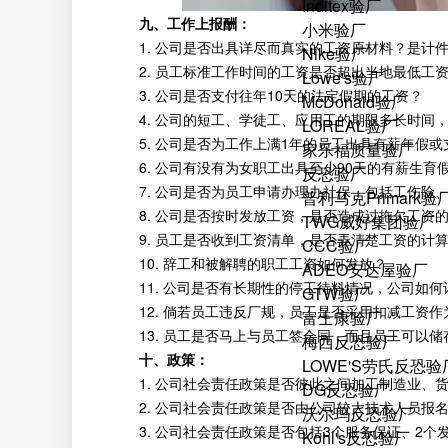
Inditex验厂
九、工作上报酬：
小米验厂
1. 公司是否出具详尽而真实的工资原材料？是计件
Nike验厂
2. 员工标准工作时间的工资是否超出当地最低工资
Lowe's验厂
3. 公司是否支付往年10天的法定假期的工资？
McDonald验厂
4. 公司的短工、学徒工、应用工的期限多长时间，
LOREAL验厂
5. 公司是否为工作上满1年的员工出具有薪年假或
家乐福质量验厂
6. 公司有没有为女职工出具至少90天的有薪生育
反恐验厂
7. 公司是否为员工申请办理办社保，包括工伤险、
普利马克Primark验
8. 公司是否按时发放工资，是否造成过拖欠工资
TWG威好集团验厂
9. 员工是否收到工资清单，是否弄清楚工资的计算
CCC验厂
10. 辞工和被解聘的职工工资如何发放？
ADEO安达屋验厂
11. 公司是否有长期性的停工待料情况，公司如何
GTW验厂
12. 倘若员工违反厂规，员工是否采用扣减工资作
富士康验厂
13. 员工是否马上与员工签合同，而且员工可以储
梅西反恐验厂
十、政策：
LOWE'S劳氏反恐验
1. 公司社会责任政策是否彼此之间加工制造业、货
DG反恐验厂
2. 公司社会责任政策是否由公司较大技术人员报名
沃尔玛反恐验厂
3. 公司社会责任政策是否包括3个服务保证、2个发
Kohl's反恐验厂