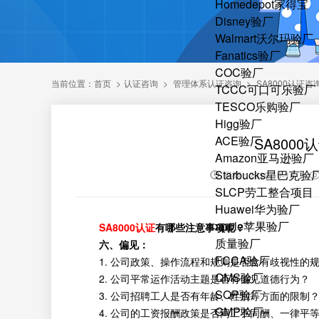
Homedepot家得宝
Disney验厂
Walmart沃尔玛验厂
Fanatics验厂
COC验厂
当前位置：
首页
>
认证咨询
>
管理体系认证咨询
>
SA8000认证咨
TCCC可口可乐验厂
TESCO乐购验厂
Higg验厂
ACE验厂
SA800
Amazon亚马逊验厂
Starbucks星巴克验
日期：2019-10-18
SLCP劳工整合项目
Huawei华为验厂
apple苹果验厂
SA8000认证
有哪些注意事项呢？
质量验厂
六、偏见：
FCCA验厂
1. 公司政策、操作流程和规则是否含有歧视性的
QMS验厂
2. 公司平常运作活动主题是否有偏见道德行为？
SQP验厂
3. 公司招聘工人是否有年龄、性別等方面的限制
GMP验厂
4. 公司的工资报酬政策是否同工不同酬、一律平