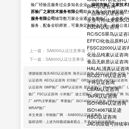
验厂经验且服务过众多知名企业；
深圳市验厂之家技术
BRC认证咨询
苏验厂之家技术服务有限公司
助力大量企业跨越贸易壁
产品体系认证咨询
服务有限公司
辅导数万家企业通过各类验厂，合作客户
企业可持续发展SC
服务，配备全职师资，可量身定制解决方案，价格公道
EUDR认证咨询
RC/SCS翠鸟认证咨
EFFCI化妆品原料认
FSSC22000认证咨
上一篇：
SA8000认证注意事项（三）
化妆品纯素认证咨询
下一篇：
SA8000认证注意事项（一）
食品无麸质认证咨询
HALAL清真认证咨
便捷链接:
海关AEO认证咨询
海关认证咨询
AEO认证咨询
CVS
ISO22716认证咨询
认证咨询
AEO认证咨询
ICS验厂
GRS认证咨询
GOTS认证咨询
十环认证咨询
认证咨询
GMP验厂
GMP认证咨询
星巴克验厂
Starbucks验厂
CBAM认证咨询
验厂
FSC认证咨询
小米验厂
迪士尼验厂
disney
华南验厂网
S
TAPA认证咨询
厂
APPLE苹果验厂
苹果验厂
ISO14001认证咨询
RBA认证咨询
ISO14064认证咨询
WRAP验厂
ISO14067碳足迹
本文来源：
华南验厂网
-
SA8000认证注意事项（二）
RSCI认证咨询
版权说明：上述为转载或编者观点，不承当任何法律责任
JAC供应链可持续审