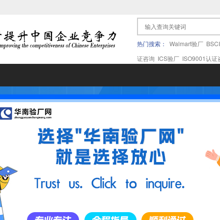
热门搜索：
Walmart验厂
BSC
证咨询
ICS验厂
ISO9001认
果验厂
APPLE苹果验厂
ICTI