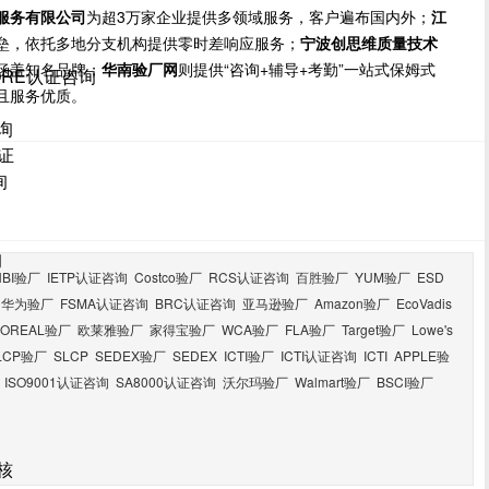
服务有限公司
为超3万家企业提供多领域服务，客户遍布国内外；
江
垒，依托多地分支机构提供零时差响应服务；
宁波创思维质量技术
涵盖知名品牌；
华南验厂网
则提供“咨询+辅导+考勤”一站式保姆式
ORE认证咨询
且服务优质。
询
证
询
询
HBI验厂
IETP认证咨询
Costco验厂
RCS认证咨询
百胜验厂
YUM验厂
ESD
华为验厂
FSMA认证咨询
BRC认证咨询
亚马逊验厂
Amazon验厂
EcoVadis
LOREAL验厂
欧莱雅验厂
家得宝验厂
WCA验厂
FLA验厂
Target验厂
Lowe's
LCP验厂
SLCP
SEDEX验厂
SEDEX
ICTI验厂
ICTI认证咨询
ICTI
APPLE验
ISO9001认证咨询
SA8000认证咨询
沃尔玛验厂
Walmart验厂
BSCI验厂
核