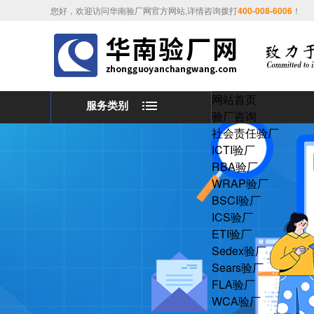
您好，欢迎访问华南验厂网官方网站,详情咨询拨打
400-008-6006
！
网站首页
服务类别
验厂咨询
社会责任验厂
ICTI验厂
RBA验厂
WRAP验厂
BSCI验厂
ICS验厂
ETI验厂
Sedex验厂
Sears验厂
FLA验厂
WCA验厂