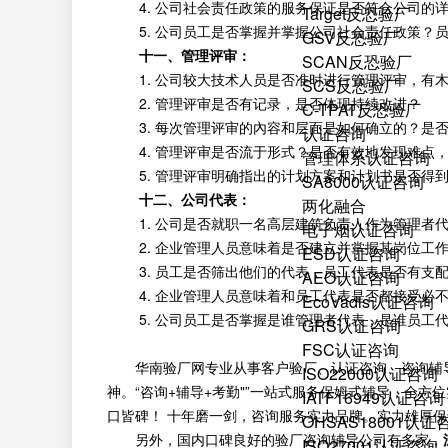
4. 公司社会责任政策的服务保证是否符合公司的详
Target反恐验厂
5. 公司员工是否掌握并掌握公司社会责任政策？员
GSV反恐验厂
十一、管理评审：
SCAN反恐验厂
1. 公司较大技术人员是否准时进行管理评审，有木
SCS反恐验厂
2. 管理评审是否有记录，是否体现持续改进？
C-TPAT反恐验厂
3. 每次管理评审的內容和层面是如何确立的？是否
认证咨询
4. 管理评审是否流于形式？是否有效地发现难点，
管理体系认证咨询
5. 管理评审明确指出的计划方案和计划书是否得到
SA8000认证咨询
十二、公司代表：
两化融合
1. 公司是否就职一名高层建筑负责人作为管理者代
电子烟认证咨询
2. 企业管理人员意味着是否建立并掌握其岗位工作
ESD认证咨询
3. 员工是否筛出他们的代表，员工代表是否有支配
AEO认证咨询
4. 企业管理人员意味着和员工代表是否都接受必不
EcoVadis认证咨询
5. 公司员工是否掌握是谁管理者代表，是谁员工代
GRS认证咨询
FSC认证咨询
华南验厂网专业从事客户验厂、认证咨询、咨询辅
ISO22000认证咨询
神。“咨询+辅导+考勤"”一站式服务保姆式辅导，全
IATF16949认证咨询
口皆碑！ 十年磨一剑，咨询服务实力品牌。实力雄厚
OHSAS18001认证
另外，国内口碑良好的验厂咨询辅导公司有多家，
ISO27001认证咨询