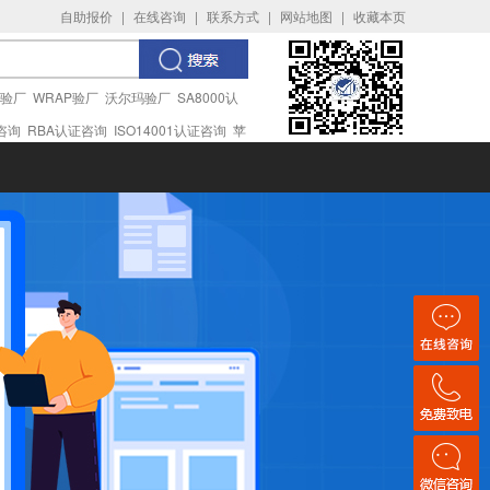
自助报价
|
在线咨询
|
联系方式
|
网站地图
|
收藏本页
I验厂
WRAP验厂
沃尔玛验厂
SA8000认
证咨询
RBA认证咨询
ISO14001认证咨询
苹