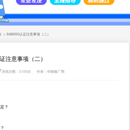
询
>
SA8000认证注意事项（二）
0认证注意事项（二）
厂
浏览次数：3109次
作者：华南验厂网
规定？
？
等？