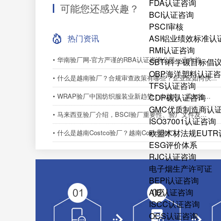
FDA认证咨询
可能您还感兴趣？
BCI认证咨询
PSCI审核
热门资讯
ASI铝业绩效标准认
RMI认证咨询
• 华南验厂网-官方严谨的RBA认证咨询公司，业内首...
SBTI科学碳目标倡
OBP海洋塑料认证
• 什么是越南验厂？合规审查政策有哪些？企业应如何快...
TFS认证咨询
• WRAP验厂中国纺织服装业新趋势：向越南、孟加拉...
CDP碳认证咨询
GMC优质制造商认
• 马来西亚验厂介绍，BSCI验厂重要性、验厂文件及...
ISO37001认证咨询
欧盟木材法规EUT
• 什么是越南Costco验厂？越南Costco验厂...
ESG评价体系
RJC认证咨询
电子烟生产许可证
BEPI认证咨询
AIB认证咨询
ISCC认证咨询
OCS认证咨询