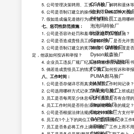
QSA验厂
5. 公司管理决策聘用、工资、升职、解聘和退休等
迪卡侬Decathlon验
6. 公司是否制订建立的操作流程，特殊工作人员担
PPMT验厂
7. 假如造成偏见道德行为或性侵害，员工选用哪样
泡泡玛特验厂
七、惩罚性防范措施：
比亚迪BYD验厂
1. 公司是否容许处罚和羞辱性的惩罚防范措施？
Sysco验厂
2. 公司是否造成责怪员工的道德行为，是否允许责
amfori QMI验厂
3. 公司是否制订建立的奖罚制度，该管理制度是否
Dyson戴森验厂
定，他该如何投诉和举报？
Casino卡斯诺验厂
4. 企业员工违反厂规厂纪及惩罚道德行为是否有书
FD验厂
5. 倘若造成责怪员工的情况，员工如何投诉和举
PUMA彪马验厂
八、工作时间：
H&M验厂
1. 公司是否存储详尽而真实的员工工作时间记录
华星光电验厂
2. 公司选用哪样方式记录工作时间，员工上班或赶
飞利浦验厂
3. 员工是否每周至少休息每日？员工是否有合理的
Staples验厂
4. 员工工作时间是否符合法律法规和标准的规定
Express验厂
5. 公司是否根据法律法规的规定计算和三方支付平
GAP盖璞验厂
6. 员工在1个上下的岗位工作上是否分别记录工作
HBI验厂
7. 员工是否务必将工作上搞出制造厂工作上而不用
CVS验厂
8. 员工是否务必开展“预算定额”而赶工期工作上