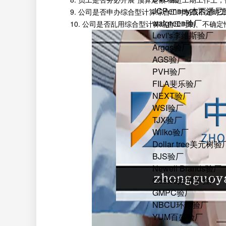
JCPenney杰西潘
9. 公司是否申办综合型计算综合工时制或不定时工
walgreen验厂
10. 公司是否乱用综合型计算综合工时制、不确定
Levi's李维斯验厂
Argos验厂
AGS验厂
PVH验厂
FILA斐乐验厂
NEXT验厂
WSI验厂
TJX验厂
Wilko验厂
Dollar tree美元树验
BJS验厂
Newell Brands验厂
Costco好市多验厂
GMPC验厂
NBCU环球验厂
YUM百盛验厂