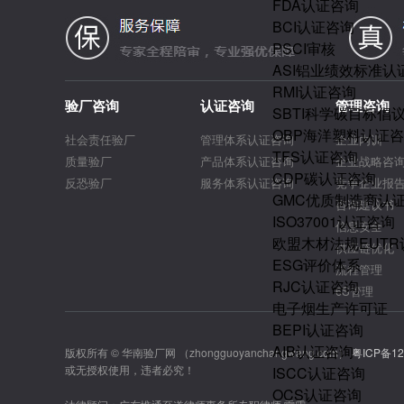
FDA认证咨询
BCI认证咨询
PSCI审核
ASI铝业绩效标准认
RMI认证咨询
验厂咨询
认证咨询
管理咨询
SBTI科学碳目标倡
OBP海洋塑料认证
社会责任验厂
管理体系认证咨询
企业内训
TFS认证咨询
质量验厂
产品体系认证咨询
企业战略咨
CDP碳认证咨询
反恐验厂
服务体系认证咨询
竞争企业报
GMC优质制造商认
咨询建议书
ISO37001认证咨询
信息安全
欧盟木材法规EUT
供应链优化
ESG评价体系
流程管理
RJC认证咨询
6S管理
电子烟生产许可证
BEPI认证咨询
AIB认证咨询
版权所有 © 华南验厂网 （zhongguoyanchangwang.com）
粤ICP备12
或无授权使用，违者必究！
ISCC认证咨询
OCS认证咨询