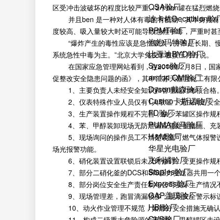
QSA验厂
区受冲击波破坏的程度比较严重。2个ben罐在猛烈燃
迪卡侬Decathlon验
并且ben 是一种对人体有毒的有机物，其本身具有
PPMT验厂
度较高、吸入量较大时还可能导致急性中毒，严重时甚
泡泡玛特验厂
“爆炸产生的毒性应该是急性吸入，并不是长期、慢
比亚迪BYD验厂
系统急性中毒为主。”北京大学免疫学教授王月丹说。
Sysco验厂
在国家应急管理网站看到，在2018年2月8日，国
amfori QMI验厂
促整改安全隐患问题的函》，其中江苏天嘉宜化工有限
Dyson戴森验厂
1、主要负责人未经安全知识和管理能力考核合格
Casino卡斯诺验厂
2、仪表特殊作业人员仅有1人取证，无法满足安全
FD验厂
3、生产装置操作规程不完善，缺少苯罐区操作规程
PUMA彪马验厂
4、苯、甲醇装卸现场无防泄漏应急处置措施、充装
H&M验厂
5、现场询问的操作员工不清楚装置可燃气体报警设
华星光电验厂
场光报警功能。
飞利浦验厂
6、硝化装置设置联锁后未及时修订、变更操作规
Staples验厂
7、部分二硝化釜的DCS和SIS压力变送器共用一
Express验厂
8、部分岗位安全生产责任制与公司实际生产情况不
GAP盖璞验厂
9、现场管理差，跑冒滴漏较多；现场安全警示标识
HBI验厂
10、动火作业管理不规范，如部分安全措施无确认人
CVS验厂
11、构成二级重大危险源的苯罐区、甲醇罐区未设