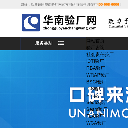
您好，欢迎访问华南验厂网官方网站,详情咨询拨打
400-008-6006
！
网站首页
服务类别
验厂咨询
社会责任验厂
ICTI验厂
RBA验厂
WRAP验厂
BSCI验厂
ICS验厂
ETI验厂
Sedex验厂
Sears验厂
FLA验厂
WCA验厂