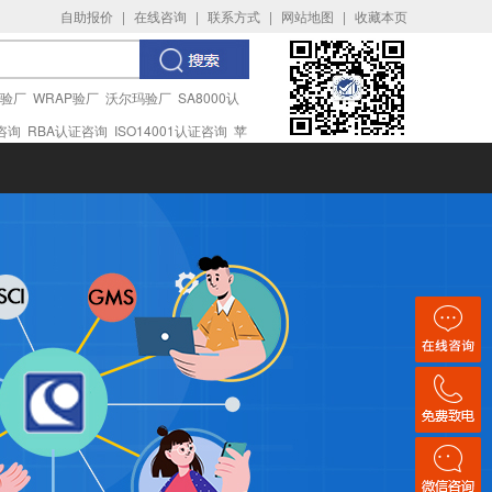
自助报价
|
在线咨询
|
联系方式
|
网站地图
|
收藏本页
I验厂
WRAP验厂
沃尔玛验厂
SA8000认
证咨询
RBA认证咨询
ISO14001认证咨询
苹