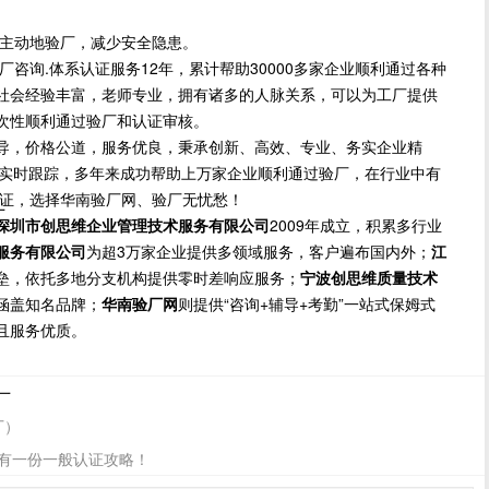
主动地验厂，减少安全隐患。
.体系认证服务12年，累计帮助30000多家企业顺利通过各种
社会经验丰富，老师专业，拥有诸多的人脉关系，可以为工厂提供
次性顺利通过验厂和认证审核。
导，价格公道，服务优良，秉承创新、高效、专业、务实企业精
方位实时跟踪，多年来成功帮助上万家企业顺利通过验厂，在行业中有
保证，选择华南验厂网、验厂无忧愁！
厂
深圳市创思维企业管理技术服务有限公司
2009年成立，积累多行业
服务有限公司
为超3万家企业提供多领域服务，客户遍布国内外；
江
垒，依托多地分支机构提供零时差响应服务；
宁波创思维质量技术
涵盖知名品牌；
华南验厂网
则提供“咨询+辅导+考勤”一站式保姆式
且服务优质。
厂
厂）
里有一份一般认证攻略！