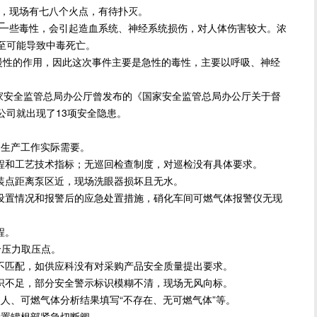
烧，现场有七八个火点，有待扑灭。
厂
一些毒性，会引起造血系统、神经系统损伤，对人体伤害较大。浓
至可能导致中毒死亡。
性的作用，因此这次事件主要是急性的毒性，主要以呼吸、神经
家安全监管总局办公厅曾发布的《国家安全监管总局办公厅关于督
公司就出现了13项安全隐患。
。
生产工作实际需要。
和工艺技术指标；无巡回检查制度，对巡检没有具体要求。
点距离泵区近，现场洗眼器损坏且无水。
置情况和报警后的应急处置措施，硝化车间可燃气体报警仪无现
程。
个压力取压点。
匹配，如供应科没有对采购产品安全质量提出要求。
不足，部分安全警示标识模糊不清，现场无风向标。
、可燃气体分析结果填写“不存在、无可燃气体”等。
置罐根部紧急切断阀。