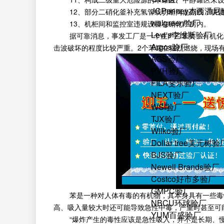
JCPenney杰西潘
12、部分二硝化釜补充氢管线切断阀走副线，联锁
walgreen验厂
13、机柜间和监控室违规设置在硝化厂房内。
Levi's李维斯验厂
据可靠消息，事发工厂是一个生产乙苯类，有机化合
Argos验厂
击波破坏的程度比较严重。2个苯罐在猛烈燃烧，现场
AGS验厂
PVH验厂
FILA斐乐验厂
NEXT验厂
WSI验厂
TJX验厂
Wilko验厂
Dollar tree美元树验
BJS验厂
Newell Brands验厂
Costco好市多验厂
GMPC验厂
苯是一种对人体有毒的有机物，其本身具有一些毒性
NBCU环球验厂
高、吸入量较大时还可能导致急性中毒，严重时甚至可
YUM百盛验厂
“爆炸产生的毒性应该是急性吸入，并不是长期、慢