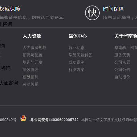
证咨询
人力资源
媒体中心
关于华南
议
咨询
人力资源规划
行业动态
华南验厂网
询
招聘与配置
常见问题解答
服务优势
告
培训与开发
成功案例
公司实景
证咨询
绩效管理
解决方案
公司公告
薪酬福利
自助报价
R认证咨询
劳动关系
090842号
粤公网安备44030602005742
,
本网站一切文字及图文版权归华南