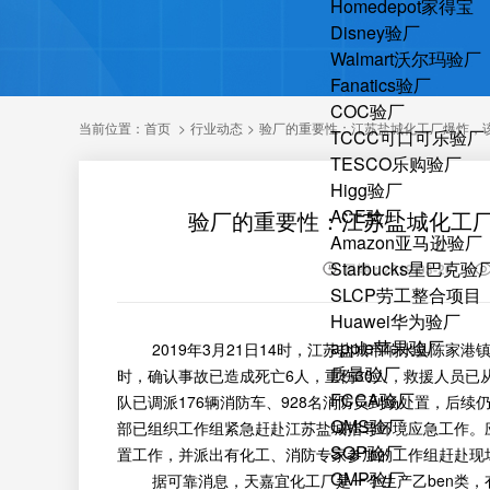
Homedepot家得宝
Disney验厂
Walmart沃尔玛验厂
Fanatics验厂
COC验厂
当前位置：
首页
>
行业动态
>
验厂的重要性：江苏盐城化工厂爆炸，
TCCC可口可乐验厂
TESCO乐购验厂
Higg验厂
ACE验厂
验厂的重要性：江苏盐城化工
Amazon亚马逊验厂
Starbucks星巴克验
日期：2019-03-26
SLCP劳工整合项目
Huawei华为验厂
apple苹果验厂
2019年3月21日14时，江苏盐城市响水县陈家港镇
质量验厂
时，确认事故已造成死亡6人，重伤30人，救援人员已
FCCA验厂
队已调派176辆消防车、928名消防员到场处置，后
QMS验厂
部已组织工作组紧急赶赴江苏盐城指导环境应急工作。
SQP验厂
置工作，并派出有化工、消防专家参加的工作组赶赴现
GMP验厂
据可靠消息，天嘉宜化工厂是一个生产乙ben类，