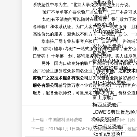
Inditex验厂
系统急性中毒为主。”北京大学免疫学教授王月丹说。
小米验厂
验厂不单单客户要求验厂才去验厂，工厂本身可以
Nike验厂
如也有不清楚的可以随时在线留言，我们致力于验厂咨询
Lowe's验厂
各样验厂和体系认证。为广大客户提供一站式服务，且
McDonald验厂
高性价比的服务，避免找不到方向，让制造厂安心、一
LOREAL验厂
华南验厂网专业从事客户验厂、认证咨询、咨询辅
家乐福质量验厂
神。“咨询+辅导+考勤"”一站式服务保姆式辅导，全
反恐验厂
口皆碑！ 十年磨一剑，咨询服务实力品牌。实力雄厚
普利马克Primark验
另外，国内口碑良好的验厂咨询辅导公司有多家，
TWG威好集团验厂
验厂经验且服务过众多知名企业；
深圳市验厂之家技术
CCC验厂
苏验厂之家技术服务有限公司
助力大量企业跨越贸易壁
ADEO安达屋验厂
服务有限公司
辅导数万家企业通过各类验厂，合作客户
GTW验厂
服务，配备全职师资，可量身定制解决方案，价格公道
富士康验厂
梅西反恐验厂
LOWE'S劳氏反恐验
DG反恐验厂
上一篇：
中国塑料循环战略——构建全产业链闭环（验
沃尔玛反恐验厂
下一篇：
2019年1月1日新AEO认证标准已经生效，这
Kohl's反恐验厂