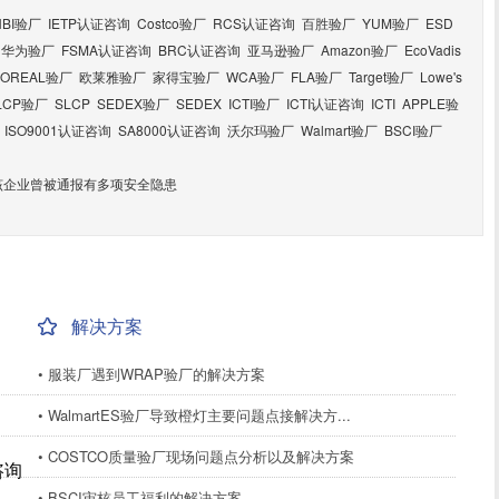
HBI验厂
IETP认证咨询
Costco验厂
RCS认证咨询
百胜验厂
YUM验厂
ESD
华为验厂
FSMA认证咨询
BRC认证咨询
亚马逊验厂
Amazon验厂
EcoVadis
LOREAL验厂
欧莱雅验厂
家得宝验厂
WCA验厂
FLA验厂
Target验厂
Lowe's
LCP验厂
SLCP
SEDEX验厂
SEDEX
ICTI验厂
ICTI认证咨询
ICTI
APPLE验
ISO9001认证咨询
SA8000认证咨询
沃尔玛验厂
Walmart验厂
BSCI验厂
该企业曾被通报有多项安全隐患
解决方案
• 服装厂遇到WRAP验厂的解决方案
• WalmartES验厂导致橙灯主要问题点接解决方...
• COSTCO质量验厂现场问题点分析以及解决方案
咨询
• BSCI审核员工福利的解决方案