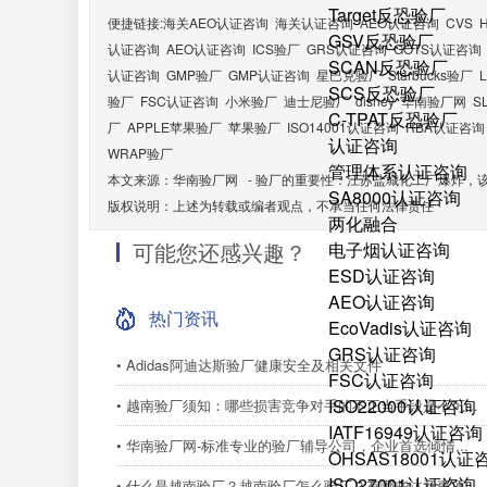
Target反恐验厂
便捷链接:
海关AEO认证咨询
海关认证咨询
AEO认证咨询
CVS
GSV反恐验厂
认证咨询
AEO认证咨询
ICS验厂
GRS认证咨询
GOTS认证咨询
SCAN反恐验厂
认证咨询
GMP验厂
GMP认证咨询
星巴克验厂
Starbucks验厂
SCS反恐验厂
验厂
FSC认证咨询
小米验厂
迪士尼验厂
disney
华南验厂网
S
C-TPAT反恐验厂
厂
APPLE苹果验厂
苹果验厂
ISO14001认证咨询
RBA认证咨询
认证咨询
WRAP验厂
管理体系认证咨询
本文来源：
华南验厂网
-
验厂的重要性：江苏盐城化工厂爆炸，
SA8000认证咨询
版权说明：上述为转载或编者观点，不承当任何法律责任
两化融合
可能您还感兴趣？
电子烟认证咨询
ESD认证咨询
AEO认证咨询
热门资讯
EcoVadis认证咨询
GRS认证咨询
• Adidas阿迪达斯验厂健康安全及相关文件
FSC认证咨询
ISO22000认证咨询
• 越南验厂须知：哪些损害竞争对手的不正当手段是不可...
IATF16949认证咨询
• 华南验厂网-标准专业的验厂辅导公司，企业首选倾情...
OHSAS18001认证
ISO27001认证咨询
• 什么是越南验厂？越南验厂怎么验厂？有哪些注意事项...