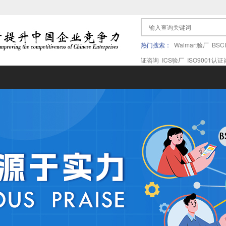
热门搜索：
Walmart验厂
BSC
证咨询
ICS验厂
ISO9001认
果验厂
APPLE苹果验厂
ICTI