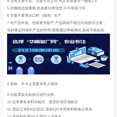
4.没有主要不良、次要不良之分,AQL水准要求一般取1.5
5.对颜色比较重视,色差要分辨清楚,不可有脏污等.
6.尽量不要用水口料（慎用）生产.
7.对产品外观、包装要求较严,产品装箱不能过松或挤压过紧，
包材要起到保护产品的作用,要能通过摔箱测试,装箱不能短装.
8.彩标、吊卡之类要有客人签样.
9.包装需设全检岗位进行全检.
10.仓库要有来料待检区、退货区等区域标识
11.需设立专职IQC职位,需有IQC专用来料检验记录表.
12.首件制作要有QC责任人员签名.