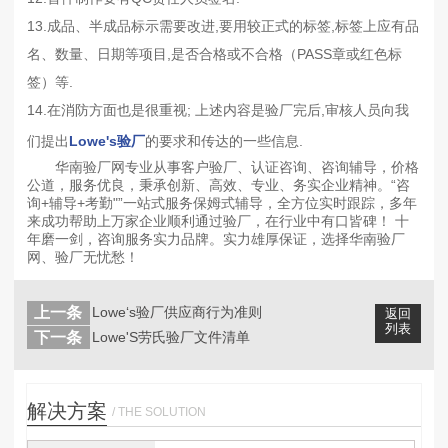
13.成品、半成品标示需要改进,要用较正式的标签,标签上应有品
名、数量、日期等项目,是否合格或不合格（PASS章或红色标
签）等.
14.在消防方面也是很重视; 上述内容是验厂完后,审核人员向我
们提出
Lowe's验厂
的要求和传达的一些信息.
华南验厂网专业从事客户验厂、认证咨询、咨询辅导，价格
公道，服务优良，秉承创新、高效、专业、务实企业精神。“咨
询+辅导+考勤"”一站式服务保姆式辅导，全方位实时跟踪，多年
来成功帮助上万家企业顺利通过验厂，在行业中有口皆碑！ 十
年磨一剑，咨询服务实力品牌。实力雄厚保证，选择华南验厂
网、验厂无忧愁！
上一条
Lowe‘s验厂供应商行为准则
返回
列表
下一条
Lowe'S劳氏验厂文件清单
解决方案
/ THE SOLUTION