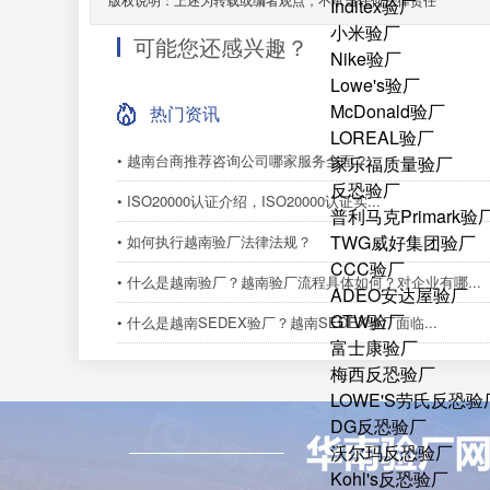
Inditex验厂
小米验厂
可能您还感兴趣？
Nike验厂
Lowe's验厂
McDonald验厂
热门资讯
LOREAL验厂
• 越南台商推荐咨询公司哪家服务全面？
家乐福质量验厂
反恐验厂
• ISO20000认证介绍，ISO20000认证实...
普利马克Primark验
TWG威好集团验厂
• 如何执行越南验厂法律法规？
CCC验厂
• 什么是越南验厂？越南验厂流程具体如何？对企业有哪...
ADEO安达屋验厂
GTW验厂
• 什么是越南SEDEX验厂？越南SEDEX验厂面临...
富士康验厂
梅西反恐验厂
LOWE'S劳氏反恐验
DG反恐验厂
沃尔玛反恐验厂
Kohl's反恐验厂