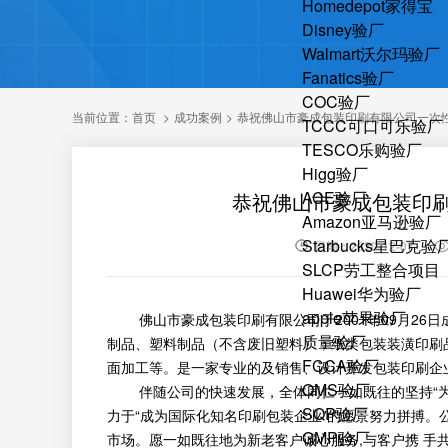
Homedepot家得宝
Disney验厂
Walmart沃尔玛验厂
Fanatics验厂
COC验厂
当前位置：
首页
>
成功案例
>
恭祝佛山市豪成包装印刷有限公司一次性通
TCCC可口可乐验厂
TESCO乐购验厂
Higg验厂
ACE验厂
恭祝佛山市豪成包装印刷有
Amazon亚马逊验厂
Starbucks星巴克验
日期：2020-12-07
SLCP劳工整合项目
Huawei华为验厂
apple苹果验厂
佛山市豪成包装印刷有限公司于2001年09月26
质量验厂
制品、塑料制品（不含废旧塑料）；纸类包装装潢印刷
FCCA验厂
面加工等。是一家专业的及销售、设计开发包装印刷企
QMS验厂
伴随公司的快速发展，全体同仁一如既往的坚持“为
SQP验厂
力于“成为国际化知名印刷包装企业”的愿景努力拼搏。
GMP验厂
市场。愿一如既往地为新老客户诚心服务,与客户携 手