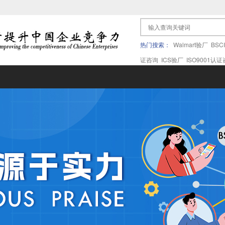
热门搜索：
Walmart验厂
BSC
证咨询
ICS验厂
ISO9001认
果验厂
APPLE苹果验厂
ICTI