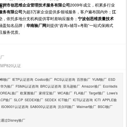
深圳市创思维企业管理技术服务有限公司
2009年成立，积累多行业
尼验厂
服务有限公司
为超3万家企业提供多领域服务，客户遍布国内外；
江
垒，依托多地分支机构提供零时差响应服务；
宁波创思维质量技术
涵盖知名品牌；
华南验厂网
则提供“咨询+辅导+考勤”一站式保姆式
且服务优质。
验厂
P820认证
HBI验厂
IETP认证咨询
Costco验厂
RCS认证咨询
百胜验厂
YUM验厂
ESD
厂
华为验厂
FSMA认证咨询
BRC认证咨询
亚马逊验厂
Amazon验厂
EcoVadis
LOREAL验厂
欧莱雅验厂
家得宝验厂
WCA验厂
FLA验厂
Target验厂
Lowe's
LCP验厂
SLCP
SEDEX验厂
SEDEX
ICTI验厂
ICTI认证咨询
ICTI
APPLE验
ISO9001认证咨询
SA8000认证咨询
沃尔玛验厂
Walmart验厂
BSCI验厂
过Disney验厂