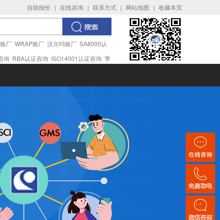
自助报价
|
在线咨询
|
联系方式
|
网站地图
|
收藏本页
I验厂
WRAP验厂
沃尔玛验厂
SA8000认
证咨询
RBA认证咨询
ISO14001认证咨询
苹