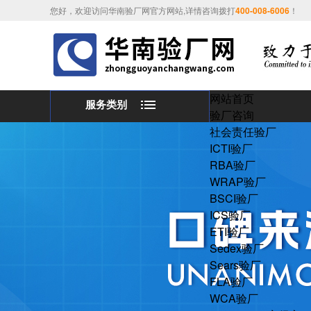
您好，欢迎访问华南验厂网官方网站,详情咨询拨打
400-008-6006
！
网站首页
服务类别
验厂咨询
社会责任验厂
ICTI验厂
RBA验厂
WRAP验厂
BSCI验厂
ICS验厂
ETI验厂
Sedex验厂
Sears验厂
FLA验厂
WCA验厂