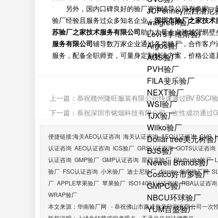
另外，国内口碑良好的验厂咨询辅导公司有多家，
JCPenney杰西潘
验厂经验且服务过众多知名企业；
深圳市验厂之家技术
walgreen验厂
苏验厂之家技术服务有限公司
助力大量企业跨越贸易壁
Levi's李维斯验厂
服务有限公司
辅导数万家企业通过各类验厂，合作客户
Argos验厂
服务，配备全职师资，可量身定制解决方案，价格公道
AGS验厂
PVH验厂
FILA斐乐验厂
NEXT验厂
上一篇：
恭祝赣州隆旺服装有限公司快速通过BV BSCI
WSI验厂
下一篇：
恭祝深圳市铭烟科技有限公司一次性成功通过GM
TJX验厂
Wilko验厂
便捷链接:
海关AEO认证咨询
海关认证咨询
AEO认证咨询
CVS
Dollar tree美元树验
认证咨询
AEO认证咨询
ICS验厂
GRS认证咨询
GOTS认证咨询
BJS验厂
认证咨询
GMP验厂
GMP认证咨询
星巴克验厂
Starbucks验厂
Newell Brands验厂
验厂
FSC认证咨询
小米验厂
迪士尼验厂
disney
华南验厂网
S
Costco好市多验厂
厂
APPLE苹果验厂
苹果验厂
ISO14001认证咨询
RBA认证咨询
GMPC验厂
WRAP验厂
NBCU环球验厂
本文来源：
华南验厂网
-
恭祝佛山市豪成包装印刷有限公司一次性通
YUM百盛验厂
版权说明：上述为转载或编者观点，不承当任何法律责任