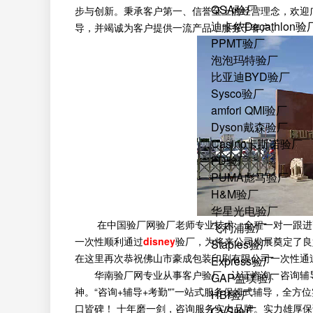
QSA验厂
步与创新。秉承客户第一、信誉至上的经营理念，欢迎
迪卡侬Decathlon验
导，并竭诚为客户提供一流产品，服务于客户。
PPMT验厂
泡泡玛特验厂
比亚迪BYD验厂
Sysco验厂
amfori QMI验厂
Dyson戴森验厂
Casino卡斯诺验厂
FD验厂
PUMA彪马验厂
H&M验厂
华星光电验厂
在中国验厂网验厂老师专业技术、全程一对一跟进耐
飞利浦验厂
一次性顺利通过
disney
验厂，为将来公司发展奠定了良
Staples验厂
在这里再次恭祝佛山市豪成包装印刷有限公司一次性通过
Express验厂
华南验厂网专业从事客户验厂、认证咨询、咨询辅
GAP盖璞验厂
神。“咨询+辅导+考勤"”一站式服务保姆式辅导，全
HBI验厂
口皆碑！ 十年磨一剑，咨询服务实力品牌。实力雄厚
CVS验厂