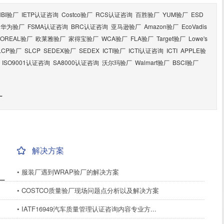
HBI验厂
IETP认证咨询
Costco验厂
RCS认证咨询
百胜验厂
YUM验厂
ESD
华为验厂
FSMA认证咨询
BRC认证咨询
亚马逊验厂
Amazon验厂
EcoVadis
LOREAL验厂
欧莱雅验厂
家得宝验厂
WCA验厂
FLA验厂
Target验厂
Lowe's
LCP验厂
SLCP
SEDEX验厂
SEDEX
ICTI验厂
ICTI认证咨询
ICTI
APPLE验
ISO9001认证咨询
SA8000认证咨询
沃尔玛验厂
Walmart验厂
BSCI验厂
厂
解决方案
• 服装厂遇到WRAP验厂的解决方案
厂
• COSTCO质量验厂现场问题点分析以及解决方案
• IATF16949汽车质量管理认证咨询内容专业方...