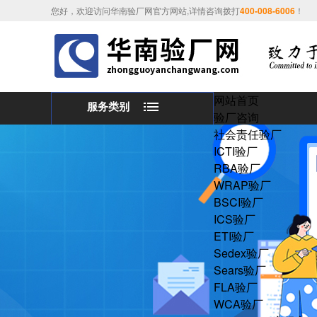
您好，欢迎访问华南验厂网官方网站,详情咨询拨打
400-008-6006
！
网站首页
服务类别
验厂咨询
社会责任验厂
ICTI验厂
RBA验厂
WRAP验厂
BSCI验厂
ICS验厂
ETI验厂
Sedex验厂
Sears验厂
FLA验厂
WCA验厂