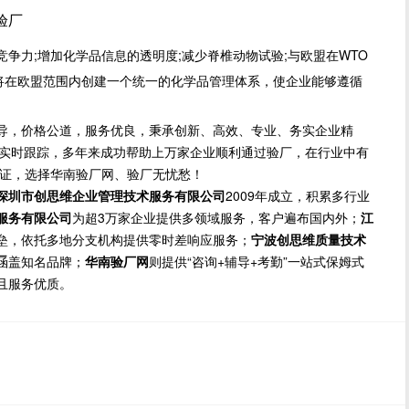
尼验厂
力;增加化学品信息的透明度;减少脊椎动物试验;与欧盟在WTO
H将在欧盟范围内创建一个统一的化学品管理体系，使企业能够遵循
导，价格公道，服务优良，秉承创新、高效、专业、务实企业精
方位实时跟踪，多年来成功帮助上万家企业顺利通过验厂，在行业中有
保证，选择华南验厂网、验厂无忧愁！
深圳市创思维企业管理技术服务有限公司
2009年成立，积累多行业
服务有限公司
为超3万家企业提供多领域服务，客户遍布国内外；
江
垒，依托多地分支机构提供零时差响应服务；
宁波创思维质量技术
厂
涵盖知名品牌；
华南验厂网
则提供“咨询+辅导+考勤”一站式保姆式
且服务优质。