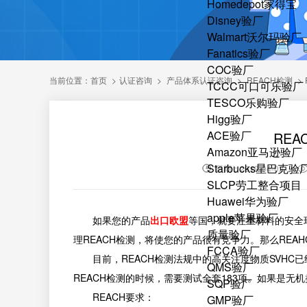
Homedepot家得宝
Disney验厂
Walmart沃尔玛验厂
Fanatics验厂
COC验厂
当前位置：
首页
>
认证咨询
>
产品体系认证咨询
>
REACH检测
>
TCCC可口可乐验厂
TESCO乐购验厂
Higg验厂
ACE验厂
RE
Amazon亚马逊验厂
Starbucks星巴克验
日期：2019-04-02
SLCP劳工整合项目
Huawei华为验厂
apple苹果验厂
如果您的产品
出口欧盟
等国，就要注重材料的安全
质量验厂
理REACH检测，将使您的产品很有竞争力。那么REA
FCCA验厂
目前，REACH检测法规中的高关注度物质SVHC已
QMS验厂
REACH检测的时候，需要测试全套183项。如果是无
SQP验厂
REACH要求：
GMP验厂