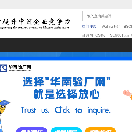
热门搜索：
Walmart验厂
BSC
证咨询
ICS验厂
ISO9001认
果验厂
APPLE苹果验厂
ICTI