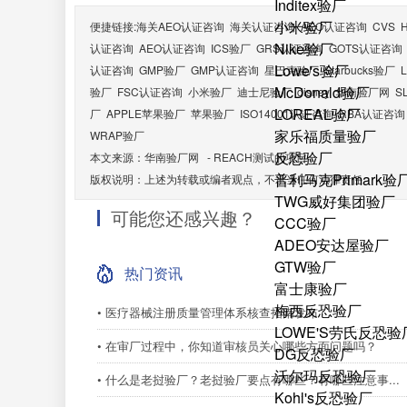
Inditex验厂
小米验厂
便捷链接:
海关AEO认证咨询
海关认证咨询
AEO认证咨询
CVS
Nike验厂
认证咨询
AEO认证咨询
ICS验厂
GRS认证咨询
GOTS认证咨询
Lowe's验厂
认证咨询
GMP验厂
GMP认证咨询
星巴克验厂
Starbucks验厂
McDonald验厂
验厂
FSC认证咨询
小米验厂
迪士尼验厂
disney
华南验厂网
S
LOREAL验厂
厂
APPLE苹果验厂
苹果验厂
ISO14001认证咨询
RBA认证咨询
家乐福质量验厂
WRAP验厂
反恐验厂
本文来源：
华南验厂网
-
REACH测试的项目
普利马克Primark验
版权说明：上述为转载或编者观点，不承当任何法律责任
TWG威好集团验厂
可能您还感兴趣？
CCC验厂
ADEO安达屋验厂
GTW验厂
热门资讯
富士康验厂
梅西反恐验厂
• 医疗器械注册质量管理体系核查指南发布
LOWE'S劳氏反恐验
• 在审厂过程中，你知道审核员关心哪些方面问题吗？
DG反恐验厂
沃尔玛反恐验厂
• 什么是老挝验厂？老挝验厂要点有哪些？有哪些注意事...
Kohl's反恐验厂