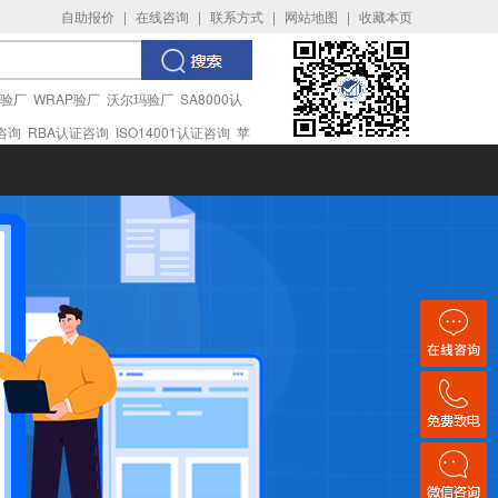
自助报价
|
在线咨询
|
联系方式
|
网站地图
|
收藏本页
I验厂
WRAP验厂
沃尔玛验厂
SA8000认
证咨询
RBA认证咨询
ISO14001认证咨询
苹