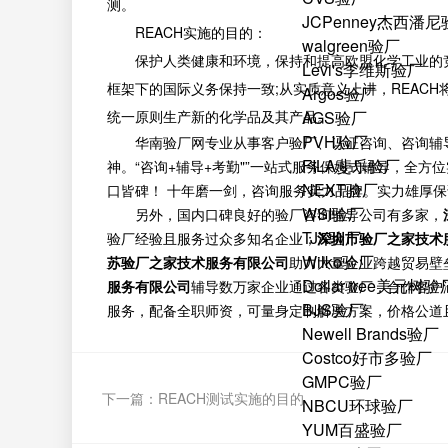
测。
JCPenney杰西潘
REACH实施的目的：
walgreen验厂
保护人类健康和环境，保持和提高欧盟化学工业的竞争
Levi's李维斯验厂
框架下的国际义务保持一致;从实质意义上讲，REAC
Argos验厂
统一原则生产新的化学品及其产品。
AGS验厂
PVH验厂
华南验厂网专业从事客户验厂、认证咨询、咨询辅
FILA斐乐验厂
神。“咨询+辅导+考勤"”一站式服务保姆式辅导，全
NEXT验厂
口皆碑！ 十年磨一剑，咨询服务实力品牌。实力雄厚
WSI验厂
另外，国内口碑良好的验厂咨询辅导公司有多家，
TJX验厂
验厂经验且服务过众多知名企业；
深圳市验厂之家技术
Wilko验厂
苏验厂之家技术服务有限公司
助力大量企业跨越贸易壁
Dollar tree美元树验
服务有限公司
辅导数万家企业通过各类验厂，合作客户
BJS验厂
服务，配备全职师资，可量身定制解决方案，价格公道
Newell Brands验厂
Costco好市多验厂
GMPC验厂
下一篇：
REACH测试实施的目的
NBCU环球验厂
YUM百盛验厂