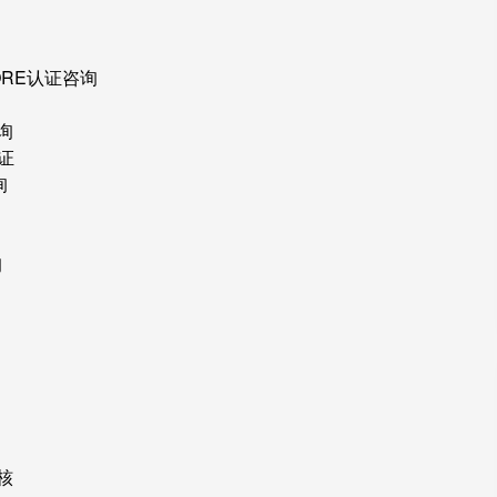
ORE认证咨询
询
证
询
询
核