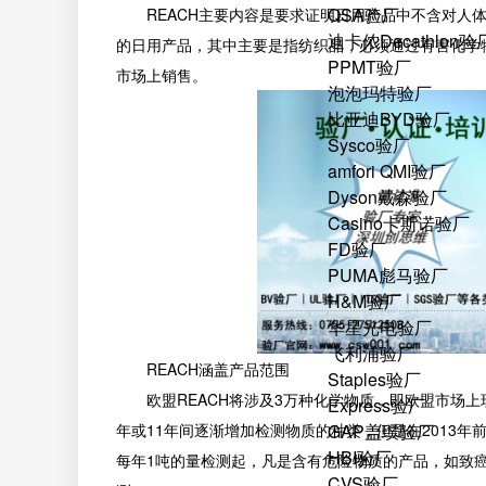
QSA验厂
REACH主要内容是要求证明日用产品中不含对人体
迪卡侬Decathlon验
的日用产品，其中主要是指纺织品，必须通过有害化学
PPMT验厂
市场上销售。
泡泡玛特验厂
比亚迪BYD验厂
Sysco验厂
amfori QMI验厂
Dyson戴森验厂
Casino卡斯诺验厂
FD验厂
PUMA彪马验厂
H&M验厂
华星光电验厂
飞利浦验厂
REACH涵盖产品范围
Staples验厂
欧盟REACH将涉及3万种化学物质，即欧盟市场上现
Express验厂
年或11年间逐渐增加检测物质的种类，但是在2013
GAP盖璞验厂
HBI验厂
每年1吨的量检测起，凡是含有危险物质的产品，如致
CVS验厂