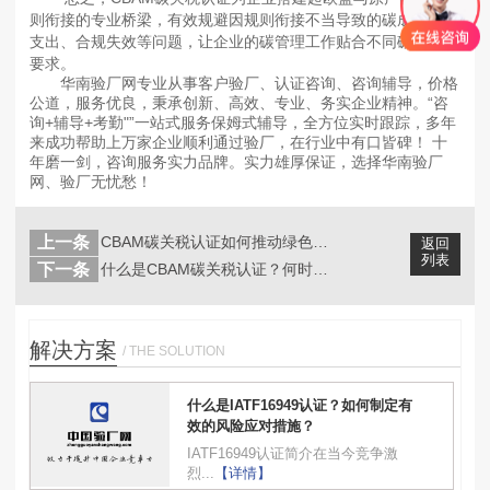
则衔接的专业桥梁，有效规避因规则衔接不当导致的碳成本双重
支出、合规失效等问题，让企业的碳管理工作贴合不同碳规则的
要求。
华南验厂网专业从事客户验厂、认证咨询、咨询辅导，价格
公道，服务优良，秉承创新、高效、专业、务实企业精神。“咨
询+辅导+考勤"”一站式服务保姆式辅导，全方位实时跟踪，多年
来成功帮助上万家企业顺利通过验厂，在行业中有口皆碑！ 十
年磨一剑，咨询服务实力品牌。实力雄厚保证，选择华南验厂
网、验厂无忧愁！
上一条
CBAM碳关税认证如何推动绿色转型？...
返回
列表
下一条
什么是CBAM碳关税认证？何时正式实...
解决方案
/ THE SOLUTION
什么是IATF16949认证？如何制定有
效的风险应对措施？
IATF16949认证简介在当今竞争激
烈...
【详情】