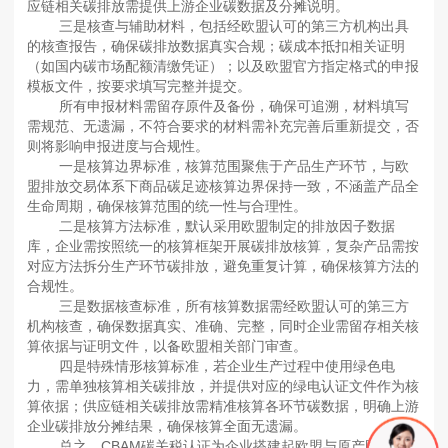
应链相关碳排放需提供上游企业碳数据及分摊说明。
三是核查与辅助材料，包括经欧盟认可的第三方机构出具
的核查报告，确保碳排放数据真实合规；碳成本抵扣相关证明
（如国内碳市场配额清缴凭证）；以及欧盟官方指定格式的申报
模板文件，按要求填写完整并提交。
所有申报材料需留存原件及备份，确保可追溯，材料填写
需规范、无遗漏，不符合要求的材料需补充完善后重新提交，否
则将影响申报进度与合规性。
一是核算边界标准，核算范围聚焦于产品生产环节，与欧
盟排放交易体系下商品碳足迹核算边界保持一致，不涵盖产品全
生命周期，确保核算范围的统一性与合理性。
二是核算方法标准，默认采用欧盟制定的排放因子数据
库，企业需按照统一的核算框架开展碳排放核算，复杂产品需按
对应方法拆分生产环节碳排放，避免重复计算，确保核算方法的
合规性。
三是数据核查标准，所有核算数据需经欧盟认可的第三方
机构核查，确保数据真实、准确、完整，同时企业需留存相关核
算依据与证明文件，以备欧盟相关部门审查。
四是特殊情形核算标准，若企业生产过程中使用绿色电
力，需单独核算相关碳排放，并提供对应的绿电认证文件作为核
算依据；供应链相关碳排放需精准核算各环节碳数据，明确上游
企业碳排放分摊结果，确保核算全面无遗漏。
总之，CBAM碳关税认证为企业搭建起欧盟与原产国碳规