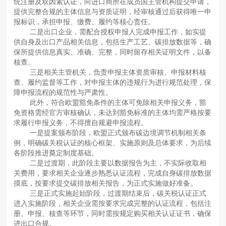
统注册及双因素认证，向进口商所在成员国主管机构提交申请，
提供完整合规的主体信息与资质证明，经审核通过后获得唯一申
报标识，承担申报、缴费、履约等核心责任。
二是出口企业，需配合授权申报人完成申报工作，如实提
供自身及出口产品相关信息，包括生产工艺、碳排放数据等，确
保所提供信息真实、准确、完整，同时留存相关证明文件，以备
核查。
三是相关主管机关，负责申报主体资质审核、申报材料核
查、履约监督等工作，对申报主体的违规行为进行规范处理，保
障申报流程的规范性与严肃性。
此外，符合欧盟豁免条件的主体可免除相关申报义务，豁
免资格需经官方审核确认，未达到豁免标准的主体均需严格按要
求履行申报义务，不得擅自规避申报流程。
一是提案颁布阶段，欧盟正式颁布碳边境调节机制相关条
例，明确碳关税认证的核心框架、实施原则及总体要求，为后续
各阶段推进奠定制度基础。
二是过渡期，此阶段主要以数据报告为主，不实际收取相
关费用，要求相关企业逐步熟悉认证流程，完成自身碳排放数据
摸底，按要求提交碳排放相关报告，为正式实施做好准备。
三是正式实施起始阶段，过渡期结束后，碳关税认证正式
进入实施阶段，相关企业需按要求完成完整的认证流程，包括注
册、申报、核查等环节，同时需按规定购买相关认证证书，确保
进出口合规。