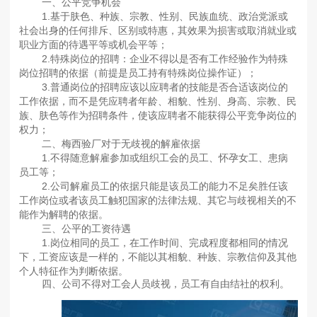
一、公平竞争机会
1.基于肤色、种族、宗教、性别、民族血统、政治党派或
社会出身的任何排斥、区别或特惠，其效果为损害或取消就业或
职业方面的待遇平等或机会平等；
2.特殊岗位的招聘：企业不得以是否有工作经验作为特殊
岗位招聘的依据（前提是员工持有特殊岗位操作证）；
3.普通岗位的招聘应该以应聘者的技能是否合适该岗位的
工作依据，而不是凭应聘者年龄、相貌、性别、身高、宗教、民
族、肤色等作为招聘条件，使该应聘者不能获得公平竞争岗位的
权力；
二、梅西验厂对于无歧视的解雇依据
1.不得随意解雇参加或组织工会的员工、怀孕女工、患病
员工等；
2.公司解雇员工的依据只能是该员工的能力不足矣胜任该
工作岗位或者该员工触犯国家的法律法规、其它与歧视相关的不
能作为解聘的依据。
三、公平的工资待遇
1.岗位相同的员工，在工作时间、完成程度都相同的情况
下，工资应该是一样的，不能以其相貌、种族、宗教信仰及其他
个人特征作为判断依据。
四、公司不得对工会人员歧视，员工有自由结社的权利。