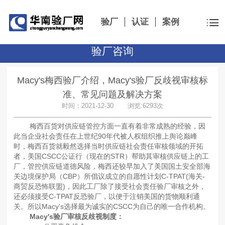
验厂
认证
案例
验厂咨询
Macy's梅西验厂介绍，Macy's验厂反歧视审核标
准、常见问题及解决方案
时间：2021-12-30 浏览:6293次
梅西百货对供应链管控方面一直有着非常成熟的经验，因
此当企业社会责任在上世纪90年代被人权组织推上舆论巅峰
时，梅西百货就毅然选择当时供应链社会责任审核领域的开拓
者，美国CSCC公证行（现在的STR）帮助其审核供应链上的工
厂，管控供应链道德风险，梅西还较早加入了美国国土安全部海
关边境保护局（CBP）所倡议成立的自愿性计划C-TPAT(海关-
商贸反恐怖联盟)，因此工厂除了接受社会责任验厂审核之外，
还必须接受C-TPAT反恐验厂，以便于注销美国的货物顺利通
关。所以Macy's选择最为诚实的CSCC为自己的唯一合作机构。
Macy's验厂审核反歧视制度：