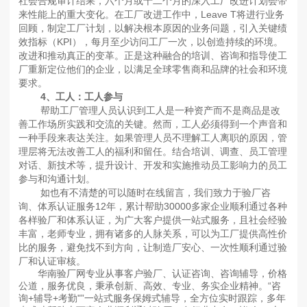
社会合规审计结果，六个月或十二个月的深入工厂改进计划会带
来性能上的重大变化。在工厂改进工作中，Leave T将进行业务
回顾，制定工厂计划，以解决根本原因的业务问题，引入关键绩
效指标（KPI），每月至少访问工厂一次，以创造持续的环境。
改进和推动真正的变革。正是这种融合的培训、咨询和指导使工
厂重新定位他们的企业，以满足全球零售商和品牌的社会和环境
要求。
4、工人：工人参与
帮助工厂管理人员认识到工人是一种资产而不是商品是改
善工作场所实践和交流的关键。然而，工人必须得到一个声音和
一种手段来表达关注。如果管理人员不理解工人离职的原因，管
理层将无法改善工人的福利和留任。结合培训、调查、员工管理
对话、新技术等，提升设计、开发和实施推动员工影响力的员工
参与和沟通计划。
如也有不清楚的可以随时在线留言，我们致力于验厂咨
询、体系认证服务12年，累计帮助30000多家企业顺利通过各种
各样验厂和体系认证，为广大客户提供一站式服务，且社会经验
丰富，老师专业，拥有诸多的人脉关系，可以为工厂提供高性价
比的服务，避免找不到方向，让制造厂安心、一次性顺利通过验
厂和认证审核。
华南验厂网专业从事客户验厂、认证咨询、咨询辅导，价格
公道，服务优良，秉承创新、高效、专业、务实企业精神。“咨
询+辅导+考勤"”一站式服务保姆式辅导，全方位实时跟踪，多年