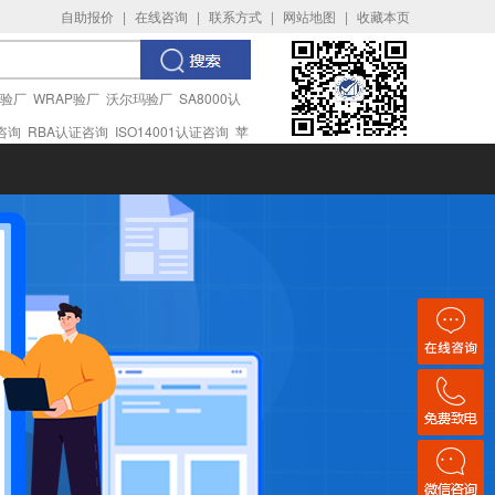
自助报价
|
在线咨询
|
联系方式
|
网站地图
|
收藏本页
I验厂
WRAP验厂
沃尔玛验厂
SA8000认
证咨询
RBA认证咨询
ISO14001认证咨询
苹