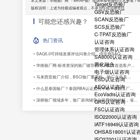
本文来源：
华南验厂网
-
WRAP验厂现场审核有哪些注意事项？W
Target反恐验厂
版权说明：上述为转载或编者观点，不承当任何法律责任
GSV反恐验厂
SCAN反恐验厂
可能您还感兴趣？
SCS反恐验厂
C-TPAT反恐验厂
热门资讯
认证咨询
管理体系认证咨询
• SAQ5.0可持续发展评估问卷介绍，供应商SAQ...
SA8000认证咨询
两化融合
• 华南验厂网-标准资深的验厂辅导公司，实力首选客户...
电子烟认证咨询
• 马来西亚验厂介绍，BSCI验厂重要性、验厂文件及...
ESD认证咨询
AEO认证咨询
• 什么是泰国验厂？泰国RBA认证如何申请？泰国工厂...
EcoVadis认证咨询
• 深耕验厂领域多年，验厂咨询辅导公司用经验护航，省...
GRS认证咨询
FSC认证咨询
ISO22000认证咨询
IATF16949认证咨询
OHSAS18001认证
ISO27001认证咨询