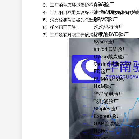
QSA验厂
3、工厂的生态环境保护不合格；
迪卡侬Decathlon验
4、工厂的自然通风设备不够，室内通风存在的问
PPMT验厂
5、消火栓和消防器的总数遍布不匀；
泡泡玛特验厂
6、托欠职工工资；
比亚迪BYD验厂
7、工厂沒有对职工开展消防培训；
Sysco验厂
amfori QMI验厂
Dyson戴森验厂
Casino卡斯诺验厂
FD验厂
PUMA彪马验厂
H&M验厂
华星光电验厂
飞利浦验厂
Staples验厂
Express验厂
GAP盖璞验厂
HBI验厂
CVS验厂