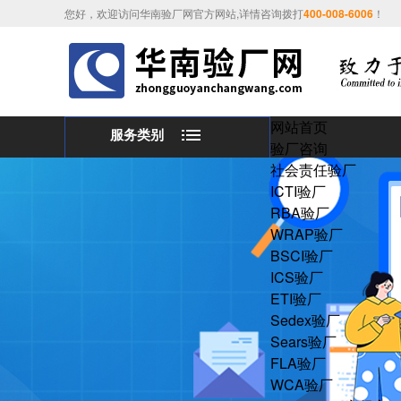
您好，欢迎访问华南验厂网官方网站,详情咨询拨打
400-008-6006
！
网站首页
服务类别
验厂咨询
社会责任验厂
ICTI验厂
RBA验厂
WRAP验厂
BSCI验厂
ICS验厂
ETI验厂
Sedex验厂
Sears验厂
FLA验厂
WCA验厂