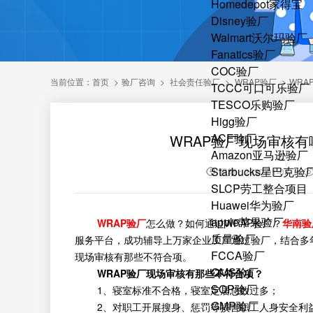
Homedepot家得宝
Disney验厂
Walmart沃尔玛验厂
Fanatics验厂
COC验厂
当前位置：
首页
>
验厂咨询
>
社会责任验厂
>
WRAP验厂
>
WRA
TCCC可口可乐验厂
TESCO乐购验厂
Higg验厂
ACE验厂
WRAP验厂现场审核有
Amazon亚马逊验厂
Starbucks星巴克验
日期：2020-01-03
SLCP劳工整合项目
Huawei华为验厂
apple苹果验厂
WRAP验厂
怎么做？如何通过WRAP验厂？
华南验
质量验厂
服务平台，成功辅导上万家企业工厂通过验厂，结合多年
FCCA验厂
现场审核有那些不符合项。
QMS验厂
WRAP验厂现场审核有那些不符合项？
SQP验厂
1、寝室标准不合格，寝室定居总数过多；
GMP验厂
2、对职工开展搜身、惩罚等损害职工人身安全利