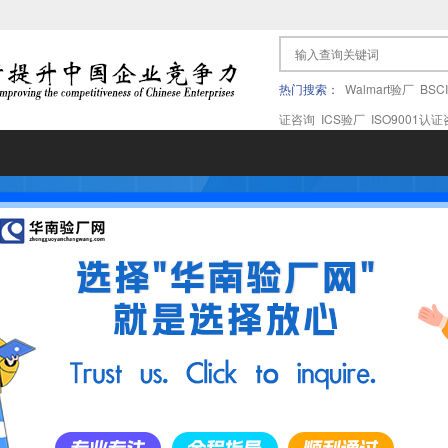
热门搜索：
Walmart验厂
BSC
证咨询
ICS验厂
ISO9001认
果验厂
APPLE苹果验厂
ICTI