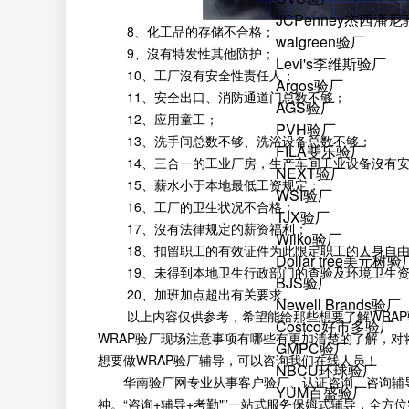
JCPenney杰西潘
8、化工品的存储不合格；
walgreen验厂
9、沒有特发性其他防护；
Levi's李维斯验厂
10、工厂沒有安全性责任人；
Argos验厂
11、安全出口、消防通道门总数不够；
AGS验厂
12、应用童工；
PVH验厂
13、洗手间总数不够、洗浴设备总数不够；
FILA斐乐验厂
14、三合一的工业厂房，生产车间工业设备沒有安
NEXT验厂
15、薪水小于本地最低工资规定；
WSI验厂
16、工厂的卫生状况不合格；
TJX验厂
17、沒有法律规定的薪资福利；
Wilko验厂
18、扣留职工的有效证件为此限定职工的人身自由
Dollar tree美元树验
19、未得到本地卫生行政部门的查验及环境卫生资
BJS验厂
20、加班加点超出有关要求。
Newell Brands验厂
以上内容仅供参考，希望能给那些想要了解WRAP验
Costco好市多验厂
WRAP验厂现场注意事项有哪些有更加清楚的了解，对
GMPC验厂
想要做WRAP验厂辅导，可以咨询我们在线人员！
NBCU环球验厂
华南验厂网专业从事客户验厂、认证咨询、咨询辅
YUM百盛验厂
神。“咨询+辅导+考勤"”一站式服务保姆式辅导，全