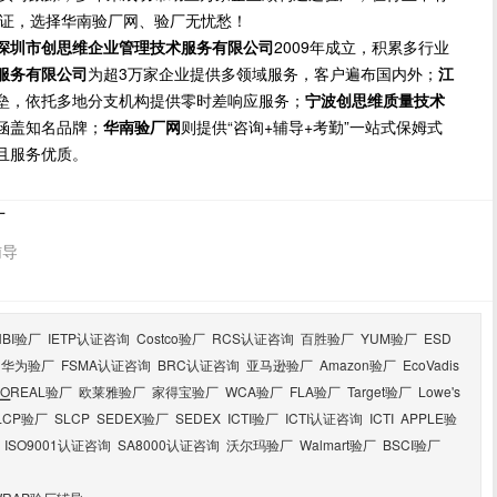
保证，选择华南验厂网、验厂无忧愁！
深圳市创思维企业管理技术服务有限公司
2009年成立，积累多行业
服务有限公司
为超3万家企业提供多领域服务，客户遍布国内外；
江
垒，依托多地分支机构提供零时差响应服务；
宁波创思维质量技术
涵盖知名品牌；
华南验厂网
则提供“咨询+辅导+考勤”一站式保姆式
且服务优质。
厂
辅导
HBI验厂
IETP认证咨询
Costco验厂
RCS认证咨询
百胜验厂
YUM验厂
ESD
华为验厂
FSMA认证咨询
BRC认证咨询
亚马逊验厂
Amazon验厂
EcoVadis
LOREAL验厂
欧莱雅验厂
家得宝验厂
WCA验厂
FLA验厂
Target验厂
Lowe's
厂
LCP验厂
SLCP
SEDEX验厂
SEDEX
ICTI验厂
ICTI认证咨询
ICTI
APPLE验
ISO9001认证咨询
SA8000认证咨询
沃尔玛验厂
Walmart验厂
BSCI验厂