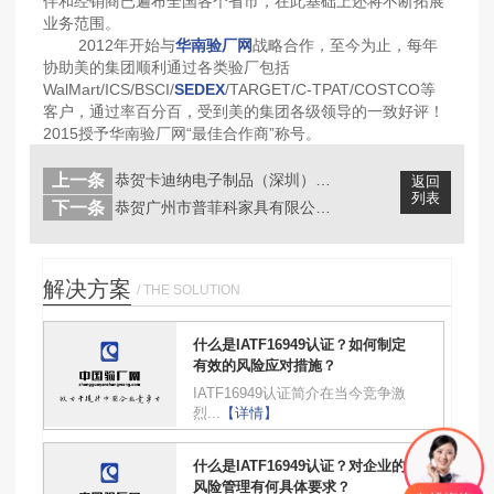
伴和经销商已遍布全国各个省市，在此基础上还将不断拓展
业务范围。
2012年开始与
华南验厂网
战略合作，至今为止，每年
协助美的集团顺利通过各类验厂包括
WalMart/ICS/BSCI/
SEDEX
/TARGET/C-TPAT/COSTCO等
客户，通过率百分百，受到美的集团各级领导的一致好评！
2015授予华南验厂网“最佳合作商”称号。
上一条
恭贺卡迪纳电子制品（深圳）有限公司成...
返回
列表
下一条
恭贺广州市普菲科家具有限公司一次性顺...
解决方案
/ THE SOLUTION
什么是IATF16949认证？如何制定
有效的风险应对措施？
IATF16949认证简介在当今竞争激
烈...
【详情】
什么是IATF16949认证？对企业的
风险管理有何具体要求？