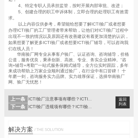
4、特定专职人员承担监管，按时开展內部审批、改进；
5、创建合理的职工申诉体制，立即合理的处理职工有效需
求。
以上内容仅供参考，希望能给想要了解ICTI验厂或者想要
办理ICTI验厂的工厂管理者带来帮助，让他们对ICTI验厂过程中
出现不一致的情况以及原因还有改善建议有着更加清楚的认识，
如果想要了解更多ICTI验厂或者想要ICTI验厂辅导，可以咨询我
们在线人员！
华南验厂网专业从事客户验厂、认证咨询、咨询辅导，价格
公道，服务优良，秉承创新、高效、专业、务实企业精神。“咨
询+辅导+考勤"”一站式服务保姆式辅导，全方位实时跟踪，多年
来成功帮助上万家企业顺利通过验厂，在行业中有口皆碑！ 十
年磨一剑，咨询服务实力品牌。实力雄厚保证，选择华南验厂
网、验厂无忧愁！
上一条
ICTI验厂注意事项有哪些？ICTI...
返回
列表
下一条
ICTI验厂违规项有哪些？ICTI验...
解决方案
/ THE SOLUTION