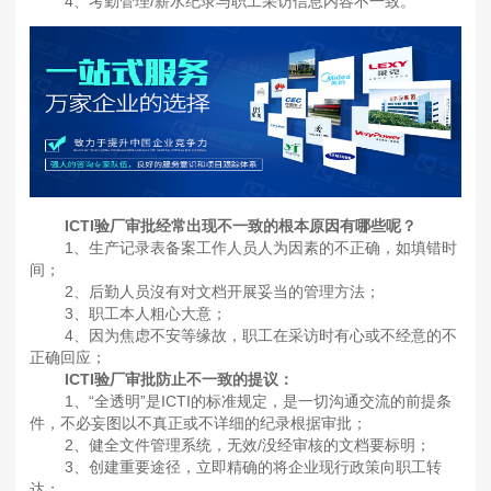
4、考勤管理/薪水纪录与职工采访信息内容不一致。
ICTI验厂审批经常出现不一致的根本原因有哪些呢？
1、生产记录表备案工作人员人为因素的不正确，如填错时
间；
2、后勤人员沒有对文档开展妥当的管理方法；
3、职工本人粗心大意；
4、因为焦虑不安等缘故，职工在采访时有心或不经意的不
正确回应；
ICTI验厂审批防止不一致的提议：
1、“全透明”是ICTI的标准规定，是一切沟通交流的前提条
件，不必妄图以不真正或不详细的纪录根据审批；
2、健全文件管理系统，无效/没经审核的文档要标明；
3、创建重要途径，立即精确的将企业现行政策向职工转
达；