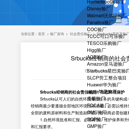
Homedepot家得宝
Disney验厂
Walmart沃尔玛验厂
Fanatics验厂
COC验厂
当前位置：
首页
>
验厂咨询
>
社会责任验厂
>
Starbucks星巴克验
TCCC可口可乐验厂
TESCO乐购验厂
Higg验厂
ACE验厂
Srbucks经销商的
Amazon亚马逊验厂
Starbucks星巴克验
日期：2019-11-21
SLCP劳工整合项目
Huawei华为验厂
apple苹果验厂
Srbucks经销商的社会责任规范：生态环境保护
质量验厂
Srbucks认可人们的自然环境每日任务的关键构
FCCA验厂
经销商最少要遵循全部地区环境法律法规，必需以维持
QMS验厂
全部的废料原材料和生产制造副产品。经销商必需创建
SQP验厂
1.自然环境批准和汇报。必需得到、维护保养和升级
GMP验厂
和汇报要求。