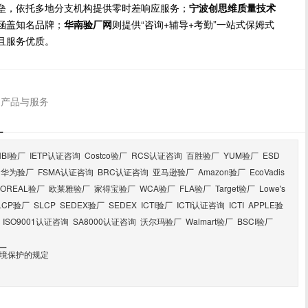
垒，依托多地分支机构提供零时差响应服务；
宁波创思维质量技术
涵盖知名品牌；
华南验厂网
则提供“咨询+辅导+考勤”一站式保姆式
且服务优质。
的产品与服务
厂
HBI验厂
IETP认证咨询
Costco验厂
RCS认证咨询
百胜验厂
YUM验厂
ESD
华为验厂
FSMA认证咨询
BRC认证咨询
亚马逊验厂
Amazon验厂
EcoVadis
LOREAL验厂
欧莱雅验厂
家得宝验厂
WCA验厂
FLA验厂
Target验厂
Lowe's
LCP验厂
SLCP
SEDEX验厂
SEDEX
ICTI验厂
ICTI认证咨询
ICTI
APPLE验
ISO9001认证咨询
SA8000认证咨询
沃尔玛验厂
Walmart验厂
BSCI验厂
厂
环境保护的规定