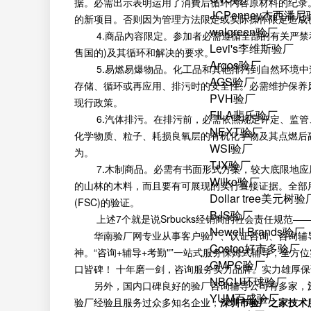
据。必需出示表明运用了消費后循环內容原材料的纪录
JCPenney杰西潘
的新项目。否则因为管理方法限定或实际操作限定造成
walgreen验厂
4.商品內容限定。参加者必需遵循全部的有关严禁和
Levi's李维斯验厂
售国的)及其循环和解决的要求。
Argos验厂
5.易燃易爆物品。化工品和其他排污到自然环境中
AGS验厂
存储、循环或再应用、排污时的安全性。必需维护保养
PVH验厂
现行政策。
FILA斐乐验厂
6.汽体排污。在排污前，必需依照规定评定、监管
NEXT验厂
化学物质、粒子、耗损良氧层的有机化学物及其点燃后
WSI验厂
为。
TJX验厂
7.木制商品。必需有书面形式方案，较大底限地应用
Wilko验厂
的山林的木料，而且要有可展现的实行直接证据。全部
Dollar tree美元树验
(FSC)的验证。
BJS验厂
上述7个就是说Srbucks经销商的社会责任规范—
Newell Brands验厂
华南验厂网专业从事客户验厂、认证咨询、咨询辅
Costco好市多验厂
神。“咨询+辅导+考勤"”一站式服务保姆式辅导，全
GMPC验厂
口皆碑！ 十年磨一剑，咨询服务实力品牌。实力雄厚
NBCU环球验厂
另外，国内口碑良好的验厂咨询辅导公司有多家，
YUM百盛验厂
验厂经验且服务过众多知名企业；
深圳市验厂之家技术