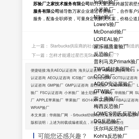
Inditex验厂
苏验厂之家技术服务有限公司
助力大量企业跨越贸易壁
小米验厂
服务有限公司
辅导数万家企业通过各类验厂，合作客户
Nike验厂
服务，配备全职师资，可量身定制解决方案，价格公道
Lowe's验厂
McDonald验厂
LOREAL验厂
上一篇：
Starbucks供应商的社会责任规范之生产制造
家乐福质量验厂
反恐验厂
下一篇：
怎样才能通过星巴克Starbucks验厂?
普利马克Primark验
TWG威好集团验厂
便捷链接:
海关AEO认证咨询
海关认证咨询
AEO认证咨询
CVS
CCC验厂
认证咨询
AEO认证咨询
ICS验厂
GRS认证咨询
GOTS认证咨询
ADEO安达屋验厂
认证咨询
GMP验厂
GMP认证咨询
星巴克验厂
Starbucks验厂
GTW验厂
验厂
FSC认证咨询
小米验厂
迪士尼验厂
disney
华南验厂网
S
富士康验厂
厂
APPLE苹果验厂
苹果验厂
ISO14001认证咨询
RBA认证咨询
梅西反恐验厂
WRAP验厂
LOWE'S劳氏反恐验
本文来源：
华南验厂网
-
Srbucks经销商的社会责任规范对生态
DG反恐验厂
版权说明：上述为转载或编者观点，不承当任何法律责任
沃尔玛反恐验厂
可能您还感兴趣？
Kohl's反恐验厂