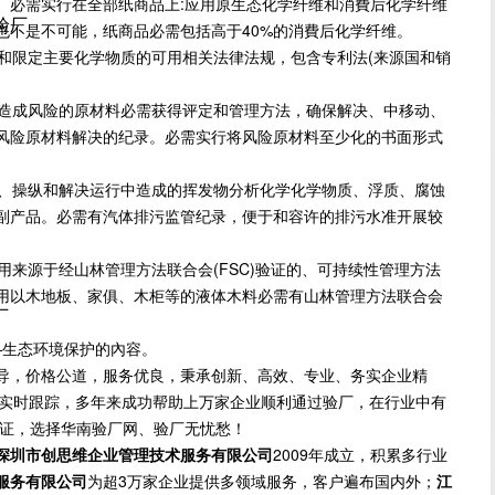
。必需实行在全部纸商品上:应用原生态化学纤维和消費后化学纤维
尼验厂
也不是不可能，纸商品必需包括高于40%的消費后化学纤维。
限定主要化学物质的可用相关法律法规，包含专利法(来源国和销
造成风险的原材料必需获得评定和管理方法，确保解决、中移动、
风险原材料解决的纪录。必需实行将风险原材料至少化的书面形式
、操纵和解决运行中造成的挥发物分析化学化学物质、浮质、腐蚀
副产品。必需有汽体排污监管纪录，便于和容许的排污水准开展较
来源于经山林管理方法联合会(FSC)验证的、可持续性管理方法
用以木地板、家俱、木柜等的液体木料必需有山林管理方法联合会
厂
—生态环境保护的內容。
导，价格公道，服务优良，秉承创新、高效、专业、务实企业精
方位实时跟踪，多年来成功帮助上万家企业顺利通过验厂，在行业中有
保证，选择华南验厂网、验厂无忧愁！
深圳市创思维企业管理技术服务有限公司
2009年成立，积累多行业
服务有限公司
为超3万家企业提供多领域服务，客户遍布国内外；
江