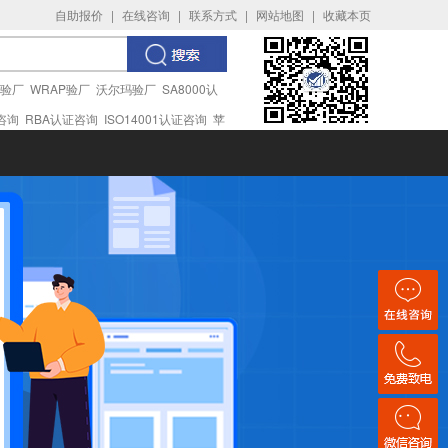
自助报价
|
在线咨询
|
联系方式
|
网站地图
|
收藏本页
I验厂
WRAP验厂
沃尔玛验厂
SA8000认
证咨询
RBA认证咨询
ISO14001认证咨询
苹