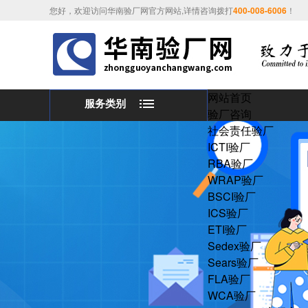
您好，欢迎访问华南验厂网官方网站,详情咨询拨打
400-008-6006
！
网站首页
服务类别
验厂咨询
社会责任验厂
ICTI验厂
RBA验厂
WRAP验厂
BSCI验厂
ICS验厂
ETI验厂
Sedex验厂
Sears验厂
FLA验厂
WCA验厂