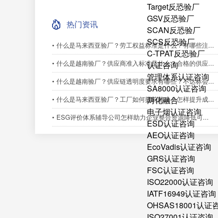
Target反恐验厂
GSV反恐验厂
热门资讯
SCAN反恐验厂
SCS反恐验厂
• 什么是马来西亚验厂？劳工权益标准是什么？有哪些注...
C-TPAT反恐验厂
• 什么是越南验厂？供应商准入标准是什么？合格的供应...
认证咨询
管理体系认证咨询
• 什么是越南验厂？供应链透明度要求有哪些？不达标会...
SA8000认证咨询
• 什么是马来西亚验厂？工厂如何提前整改？怎样提升成...
两化融合
电子烟认证咨询
• ESG评价体系辅导公司怎样助力企业整合资源降低可...
ESD认证咨询
AEO认证咨询
EcoVadis认证咨询
GRS认证咨询
FSC认证咨询
ISO22000认证咨询
IATF16949认证咨询
OHSAS18001认证
ISO27001认证咨询