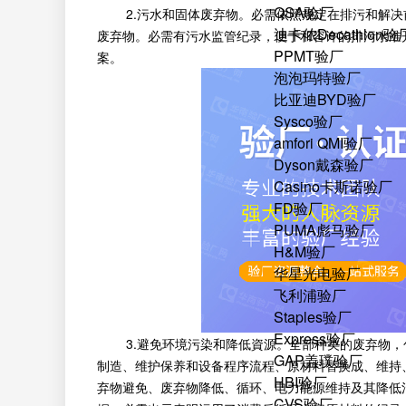
QSA验厂
2.污水和固体废弃物。必需依照规定在排污和解决
迪卡侬Decathlon验
废弃物。必需有污水监管纪录，便于和容许的排污水准
PPMT验厂
案。
泡泡玛特验厂
比亚迪BYD验厂
Sysco验厂
amfori QMI验厂
Dyson戴森验厂
Casino卡斯诺验厂
FD验厂
PUMA彪马验厂
H&M验厂
华星光电验厂
飞利浦验厂
Staples验厂
Express验厂
3.避免环境污染和降低資源。全部种类的废弃物，
GAP盖璞验厂
制造、维护保养和设备程序流程、原材料替换成、维持
HBI验厂
弃物避免、废弃物降低、循环、电力能源维持及其降低
CVS验厂