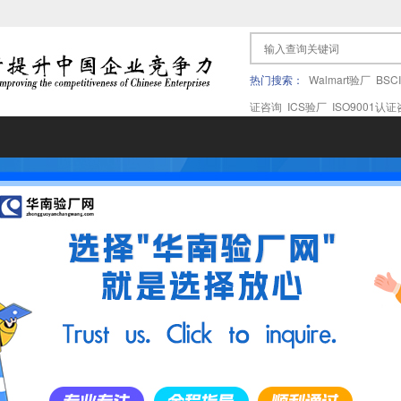
热门搜索：
Walmart验厂
BSC
证咨询
ICS验厂
ISO9001认
果验厂
APPLE苹果验厂
ICTI