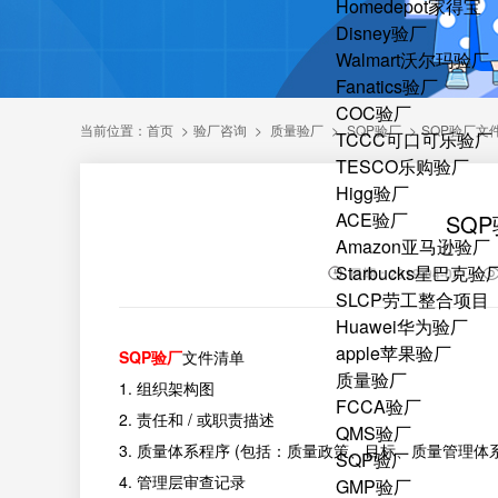
Homedepot家得宝
Disney验厂
Walmart沃尔玛验厂
Fanatics验厂
COC验厂
当前位置：
首页
>
验厂咨询
>
质量验厂
>
SQP验厂
>
SQP验厂文
TCCC可口可乐验厂
TESCO乐购验厂
Higg验厂
ACE验厂
SQ
Amazon亚马逊验厂
Starbucks星巴克验
日期：2019-04-02
SLCP劳工整合项目
Huawei华为验厂
apple苹果验厂
SQP验厂
文件清单
质量验厂
1. 组织架构图
FCCA验厂
2. 责任和 / 或职责描述
QMS验厂
3. 质量体系程序 (包括：质量政策、目标、质量管理
SQP验厂
4. 管理层审查记录
GMP验厂