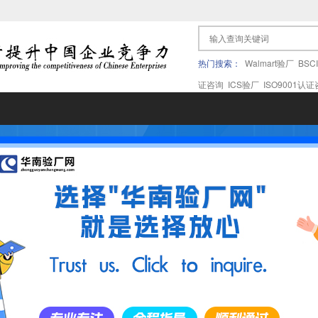
热门搜索：
Walmart验厂
BSC
证咨询
ICS验厂
ISO9001认
果验厂
APPLE苹果验厂
ICTI