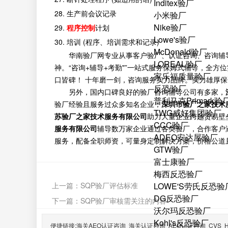
Inditex验厂
28. 生产前会议记录
小米验厂
Nike验厂
29.
程序控制
计划
Lowe's验厂
30. 培训 (程序、培训需求和记录)
McDonald验厂
华南验厂网专业从事客户验厂、认证咨询、咨询辅
LOREAL验厂
神。“咨询+辅导+考勤"”一站式服务保姆式辅导，全
家乐福质量验厂
口皆碑！ 十年磨一剑，咨询服务实力品牌。实力雄厚
反恐验厂
另外，国内口碑良好的验厂咨询辅导公司有多家，
普利马克Primark验
验厂经验且服务过众多知名企业；
深圳市验厂之家技术
TWG威好集团验厂
苏验厂之家技术服务有限公司
助力大量企业跨越贸易壁
CCC验厂
服务有限公司
辅导数万家企业通过各类验厂，合作客户
ADEO安达屋验厂
服务，配备全职师资，可量身定制解决方案，价格公道
GTW验厂
富士康验厂
梅西反恐验厂
上一篇：
SQP验厂评估标准
LOWE'S劳氏反恐验
DG反恐验厂
下一篇：
SQP验厂审核需关注的内容
沃尔玛反恐验厂
Kohl's反恐验厂
便捷链接:
海关AEO认证咨询
海关认证咨询
AEO认证咨询
CVS