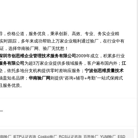
导，价格公道，服务优良，秉承创新、高效、专业、务实企业精
方位实时跟踪，多年来成功帮助上万家企业顺利通过验厂，在行业中有
保证，选择华南验厂网、验厂无忧愁！
深圳市创思维企业管理技术服务有限公司
2009年成立，积累多行业
厂
服务有限公司
为超3万家企业提供多领域服务，客户遍布国内外；
江
垒，依托多地分支机构提供零时差响应服务；
宁波创思维质量技术
涵盖知名品牌；
华南验厂网
则提供“咨询+辅导+考勤”一站式保姆式
且服务优质。
厂
HBI验厂
IETP认证咨询
Costco验厂
RCS认证咨询
百胜验厂
YUM验厂
ESD