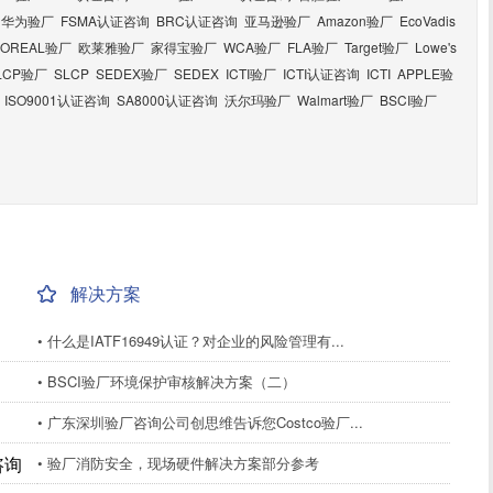
华为验厂
FSMA认证咨询
BRC认证咨询
亚马逊验厂
Amazon验厂
EcoVadis
LOREAL验厂
欧莱雅验厂
家得宝验厂
WCA验厂
FLA验厂
Target验厂
Lowe's
LCP验厂
SLCP
SEDEX验厂
SEDEX
ICTI验厂
ICTI认证咨询
ICTI
APPLE验
ISO9001认证咨询
SA8000认证咨询
沃尔玛验厂
Walmart验厂
BSCI验厂
解决方案
• 什么是IATF16949认证？对企业的风险管理有...
• BSCI验厂环境保护审核解决方案（二）
• 广东深圳验厂咨询公司创思维告诉您Costco验厂...
咨询
• 验厂消防安全，现场硬件解决方案部分参考