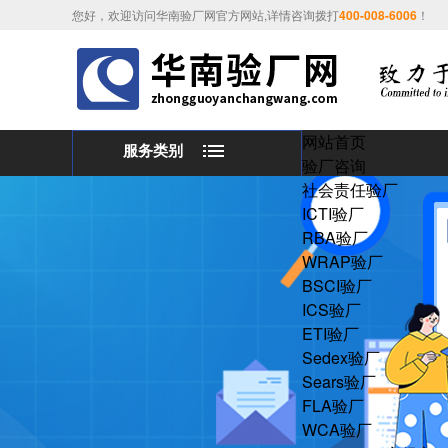
您好，欢迎访问华南验厂网官方网站,详情咨询拨打
400-008-6006
！
网站首页
服务类别
验厂咨询
社会责任验厂
ICTI验厂
RBA验厂
WRAP验厂
BSCI验厂
ICS验厂
ETI验厂
Sedex验厂
Sears验厂
FLA验厂
WCA验厂