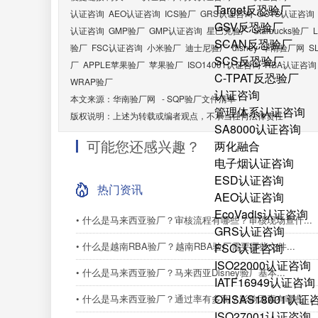
Target反恐验厂
认证咨询
AEO认证咨询
ICS验厂
GRS认证咨询
GOTS认证咨询
GSV反恐验厂
认证咨询
GMP验厂
GMP认证咨询
星巴克验厂
Starbucks验厂
SCAN反恐验厂
验厂
FSC认证咨询
小米验厂
迪士尼验厂
disney
华南验厂网
S
SCS反恐验厂
厂
APPLE苹果验厂
苹果验厂
ISO14001认证咨询
RBA认证咨询
C-TPAT反恐验厂
WRAP验厂
认证咨询
本文来源：
华南验厂网
-
SQP验厂文件清单
管理体系认证咨询
版权说明：上述为转载或编者观点，不承当任何法律责任
SA8000认证咨询
可能您还感兴趣？
两化融合
电子烟认证咨询
ESD认证咨询
热门资讯
AEO认证咨询
EcoVadis认证咨询
• 什么是马来西亚验厂？审核流程有哪些？审核现场查什...
GRS认证咨询
• 什么是越南RBA验厂？越南RBA验厂需要哪些文件...
FSC认证咨询
ISO22000认证咨询
• 什么是马来西亚验厂？马来西亚Disney验厂基本...
IATF16949认证咨询
OHSAS18001认证
• 什么是马来西亚验厂？通过率有多高？影响因素有哪些...
ISO27001认证咨询