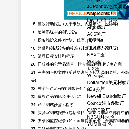
JCPenney杰西潘
walgreen验厂
Levi's李维斯验厂
15. 整改行动报告 (关于事故、内部审核、投诉等)
Argos验厂
16. 追溯系统中的测试报告
AGS验厂
17. 设备维护文件 (计划、程序、记录等)
PVH验厂
FILA斐乐验厂
18. 监督和测试设备的校准 (计划、程序、记录等)
NEXT验厂
19. 清理日程安排和程序
WSI验厂
20. 已核准的化学品清单，附带相应的品牌 / 生产商
TJX验厂
21. 有害物管控文件 (受过培训的管控人员的名单、
Wilko验厂
等)
Dollar tree美元树验
22. 整个生产流程的“风险评估”记录 / 计划
BJS验厂
Newell Brands验厂
23. 最终产品的风险评估记录
Costco好市多验厂
24. 产品测试步骤 / 程序
GMPC验厂
25. 实验室测试报告 (包括涂料、涂层和非涂料部件
NBCU环球验厂
26. 夹杂物监控记录 (如：金属探测记录、金属探测器
YUM百盛验厂
27. 断针处理程序 (如适用的话)