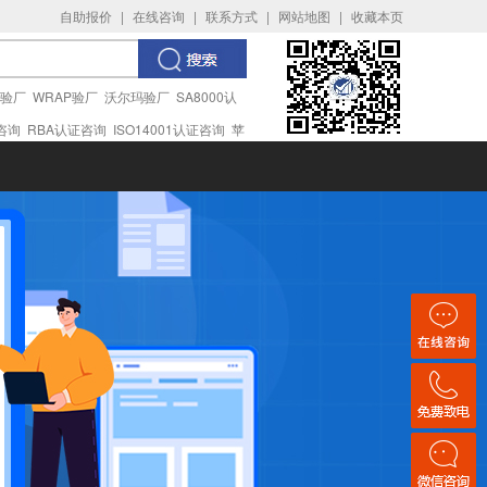
自助报价
|
在线咨询
|
联系方式
|
网站地图
|
收藏本页
I验厂
WRAP验厂
沃尔玛验厂
SA8000认
证咨询
RBA认证咨询
ISO14001认证咨询
苹