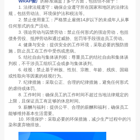
WRAP验厂
的标准涵盖了多个方面，包括但不限于：
1. 法律法规遵守：确保企业遵守所在国家和地区的法律法
规，包括劳动法、环境保护法和税法等。
2. 禁止使用童工：严格禁止雇佣14岁以下的未成年人从事
任何形式的生产活动。
3. 强迫劳动与囚禁劳动：禁止任何形式的强迫劳动，包括
债务劳役、抵押劳动和通过威胁、惩罚等手段强迫员工劳动。
4. 健康与安全：提供安全的工作环境，采取必要的预防措
施，防止员工在工作中受伤或患病。
5. 结社自由与集体谈判权：尊重员工的结社自由和集体谈
判权，不干涉员工组织工会或参与集体谈判。
6. 歧视：禁止基于种族、性别、宗教、年龄、残疾、国籍
或性取向等因素的歧视行为。
7. 纪律措施：采取公正、合理的纪律措施，避免任何形式
的虐待或体罚。
8. 工作时间：确保员工的工作时间不超过当地法律规定的
上限，且保证员工有足够的休息时间。
9. 薪酬与福利：提供公平、合理的薪酬和福利，确保员工
能够维持基本生活需要。
10. 环境保护：采取必要的环保措施，减少生产过程中的污
染和废弃物排放。