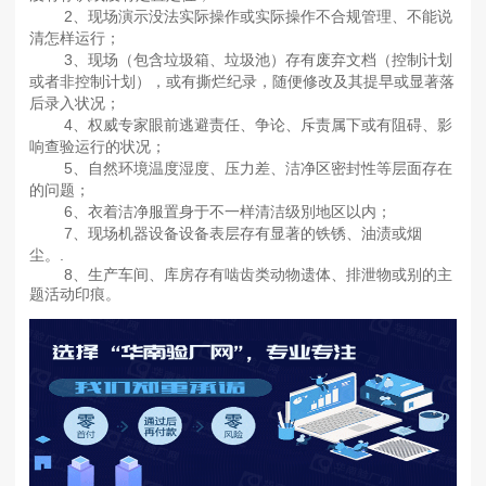
2、现场演示没法实际操作或实际操作不合规管理、不能说
清怎样运行；
3、现场（包含垃圾箱、垃圾池）存有废弃文档（控制计划
或者非控制计划），或有撕烂纪录，随便修改及其提早或显著落
后录入状况；
4、权威专家眼前逃避责任、争论、斥责属下或有阻碍、影
响查验运行的状况；
5、自然环境温度湿度、压力差、洁净区密封性等层面存在
的问题；
6、衣着洁净服置身于不一样清洁级別地区以内；
7、现场机器设备设备表层存有显著的铁锈、油渍或烟
尘。.
8、生产车间、库房存有啮齿类动物遗体、排泄物或别的主
题活动印痕。