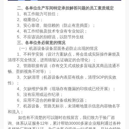
二、各单位生产车间特定承担解答问题的员工素质规定
1、有工作能力可担任；
2、稳重信心；
3、安心靠谱、能信赖的（防止有意捣蛋）；
4、有工作经验及技术专业有专业知识；
5、不应该说的别瞎说，以防节外生枝
三、各单位务必留意的情况
（一）机器设备设备层面务必防止出现的情况
1、不科学安裝（设计方案缺点，将会造成实际操作麻烦及
清理不完全情况，进而猜疑认证确定的合理化）；
2、管路联接有误（存有交叉式或较多盲端及其商品流通不
畅、歪斜视角不对等）；
3、欠缺清理（机器设备内表层有残余，清理SOP的实效
性）；
4、欠缺维护保养（现场存有撒漏的印痕或已经开展）；
5、沒有应用或运作纪录；
6、应用不适合的称量设备或检测仪器；
7、机器设备、管路无标示，未清晰地显示信息內容物名字
和流入；
如也有不清楚的可以随时在线留言，我们致力于验厂咨
询、体系认证服务12年，累计帮助30000多家企业顺利通过各种