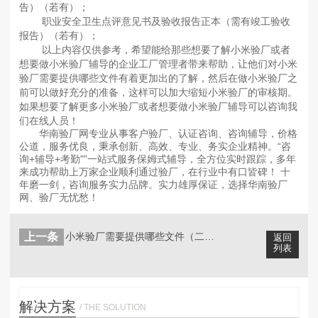
告）（若有）；
职业安全卫生点评意见书及验收报告正本（需有竣工验收
报告）（若有）；
以上内容仅供参考，希望能给那些想要了解小米验厂或者
想要做小米验厂辅导的企业工厂管理者带来帮助，让他们对小米
验厂需要提供哪些文件有着更加出的了解，然后在做小米验厂之
前可以做好充分的准备，这样可以加大缩短小米验厂的审核期。
如果想要了解更多小米验厂或者想要做小米验厂辅导可以咨询我
们在线人员！
华南验厂网专业从事客户验厂、认证咨询、咨询辅导，价格
公道，服务优良，秉承创新、高效、专业、务实企业精神。“咨
询+辅导+考勤"”一站式服务保姆式辅导，全方位实时跟踪，多年
来成功帮助上万家企业顺利通过验厂，在行业中有口皆碑！ 十
年磨一剑，咨询服务实力品牌。实力雄厚保证，选择华南验厂
网、验厂无忧愁！
上一条
小米验厂需要提供哪些文件（二）小米验...
返回
列表
解决方案
/ THE SOLUTION