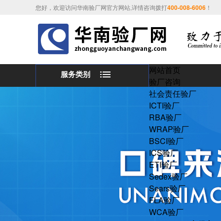
您好，欢迎访问华南验厂网官方网站,详情咨询拨打
400-008-6006
！
网站首页
服务类别
验厂咨询
社会责任验厂
ICTI验厂
RBA验厂
WRAP验厂
BSCI验厂
ICS验厂
ETI验厂
Sedex验厂
Sears验厂
FLA验厂
WCA验厂