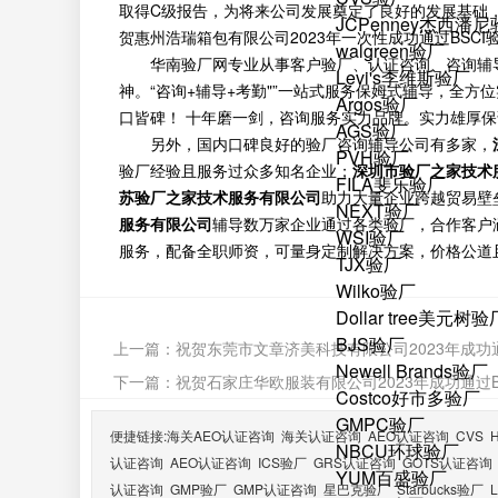
取得C级报告，为将来公司发展奠定了良好的发展基础
JCPenney杰西潘
贺惠州浩瑞箱包有限公司2023年一次性成功通过BSC
walgreen验厂
华南验厂网专业从事客户验厂、认证咨询、咨询辅
Levi's李维斯验厂
神。“咨询+辅导+考勤"”一站式服务保姆式辅导，全
Argos验厂
口皆碑！ 十年磨一剑，咨询服务实力品牌。实力雄厚
AGS验厂
另外，国内口碑良好的验厂咨询辅导公司有多家，
PVH验厂
验厂经验且服务过众多知名企业；
深圳市验厂之家技术
FILA斐乐验厂
苏验厂之家技术服务有限公司
助力大量企业跨越贸易壁
NEXT验厂
服务有限公司
辅导数万家企业通过各类验厂，合作客户
WSI验厂
服务，配备全职师资，可量身定制解决方案，价格公道
TJX验厂
Wilko验厂
Dollar tree美元树验
BJS验厂
上一篇：
祝贺东莞市文章济美科技有限公司2023年成功通过IS
Newell Brands验厂
下一篇：
祝贺石家庄华欧服装有限公司2023年成功通过BV-
Costco好市多验厂
GMPC验厂
便捷链接:
海关AEO认证咨询
海关认证咨询
AEO认证咨询
CVS
NBCU环球验厂
认证咨询
AEO认证咨询
ICS验厂
GRS认证咨询
GOTS认证咨询
YUM百盛验厂
认证咨询
GMP验厂
GMP认证咨询
星巴克验厂
Starbucks验厂