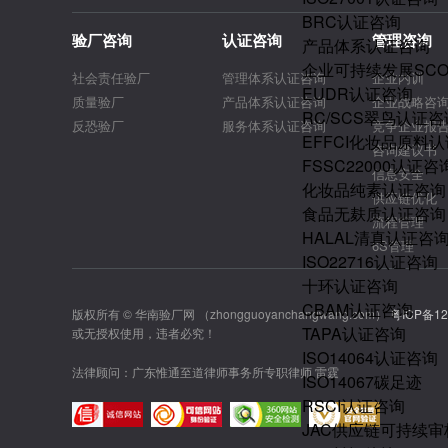
BRC认证咨询
验厂咨询
认证咨询
管理咨询
产品体系认证咨询
企业可持续发展SC
社会责任验厂
管理体系认证咨询
企业内训
EUDR认证咨询
质量验厂
产品体系认证咨询
企业战略咨
RC/SCS翠鸟认证咨
反恐验厂
服务体系认证咨询
竞争企业报
EFFCI化妆品原料认
咨询建议书
FSSC22000认证咨
信息安全
化妆品纯素认证咨询
供应链优化
食品无麸质认证咨询
流程管理
HALAL清真认证咨
6S管理
ISO22716认证咨询
十环认证咨询
CBAM认证咨询
版权所有 © 华南验厂网 （zhongguoyanchangwang.com）
粤ICP备12
TAPA认证咨询
或无授权使用，违者必究！
ISO14064认证咨询
法律顾问：广东惟通至道律师事务所专职律师 雷霆
ISO14067碳足迹
RSCI认证咨询
JAC供应链可持续审