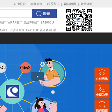
自助报价
|
在线咨询
|
联系方式
|
网站地图
|
收藏本页
I验厂
WRAP验厂
沃尔玛验厂
SA8000认
证咨询
RBA认证咨询
ISO14001认证咨询
苹