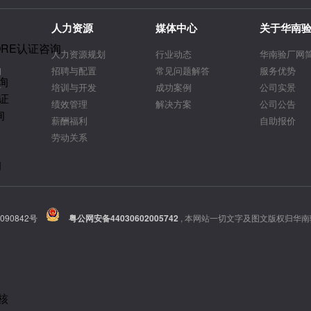
人力资源
媒体中心
关于华南
ORE认证咨询
人力资源规划
行业动态
华南验厂网
询
招聘与配置
常见问题解答
服务优势
询
告
培训与开发
成功案例
公司实景
证
绩效管理
解决方案
公司公告
询
薪酬福利
自助报价
劳动关系
询
090842号
粤公网安备44030602005742
,
本网站一切文字及图文版权归华南
核