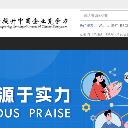
热门搜索：
Walmart验厂
BSC
证咨询
ICS验厂
ISO9001认
果验厂
APPLE苹果验厂
ICTI