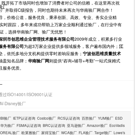
，既开拓了市场同时也增加了消费者对公司的信赖，在这里再次祝
尼验厂
I验厂并取得C级报告，同时也期待未来再次与华南验厂网合作！
导，价格公道，服务优良，秉承创新、高效、专业、务实企业精
方位实时跟踪，多年来成功帮助上万家企业顺利通过验厂，在行业中有
保证，选择华南验厂网、验厂无忧愁！
深圳市创思维企业管理技术服务有限公司
2009年成立，积累多行业
服务有限公司
为超3万家企业提供多领域服务，客户遍布国内外；
江
垒，依托多地分支机构提供零时差响应服务；
宁波创思维质量技术
涵盖知名品牌；
华南验厂网
则提供“咨询+辅导+考勤”一站式保姆式
且服务优质。
厂
O14001/ISO9001认证
Disney验厂
HBI验厂
IETP认证咨询
Costco验厂
RCS认证咨询
百胜验厂
YUM验厂
ESD
华为验厂
FSMA认证咨询
BRC认证咨询
亚马逊验厂
Amazon验厂
EcoVadis
LOREAL验厂
欧莱雅验厂
家得宝验厂
WCA验厂
FLA验厂
Target验厂
Lowe's