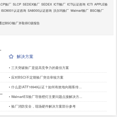
LCP验厂
SLCP
SEDEX验厂
SEDEX
ICTI验厂
ICTI认证咨询
ICTI
APPLE验
ISO9001认证咨询
SA8000认证咨询
沃尔玛验厂
Walmart验厂
BSCI验厂
通过BSCI验厂并取得C级报告
厂
解决方案
• 三天突破验厂是提高竞争力的最佳方案
• 应对BSCI不定期验厂突击审核方案
• 什么是IATF16949认证？如何有效地向顾客传...
厂
• WalmartES验厂导致橙灯主要问题点接解决方...
• 验厂消防安全，现场硬件解决方案部分参考