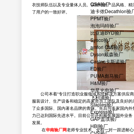
QSA验厂
衣技师队伍以及专业量体人员。以独特的产品风格、精
迪卡侬Decathlon验
了用户的一致好评。
PPMT验厂
泡泡玛特验厂
比亚迪BYD验厂
Sysco验厂
amfori QMI验厂
Dyson戴森验厂
Casino卡斯诺验厂
FD验厂
PUMA彪马验厂
H&M验厂
华星光电验厂
公司本着“专注打造职业服领域系统解决方案供应商”
飞利浦验厂
服装设计、生产设备和稳定的高素质员工团队及良好的
Staples验厂
了众多国际、国内著名品牌的青睐。先后与多家国内外
Express验厂
力已达到国际先进水平。目前公司还积极拓展国外业务
GAP盖璞验厂
发展。
HBI验厂
在
华南验厂网
老师专业技术、全程一对一跟进耐心
CVS验厂