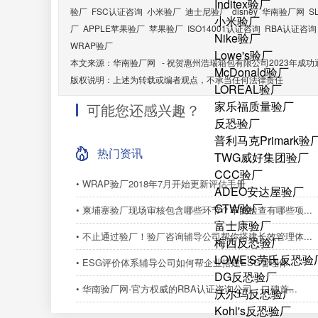
Inditex验厂
验厂
FSC认证咨询
小米验厂
迪士尼验厂
disney
华南验厂网
S
小米验厂
厂
APPLE苹果验厂
苹果验厂
ISO14001认证咨询
RBA认证咨询
Nike验厂
WRAP验厂
Lowe's验厂
本文来源：
华南验厂网
-
祝贺惠州浩瑞箱包有限公司2023年成功
McDonald验厂
版权说明：上述为转载或编者观点，不承当任何法律责任
LOREAL验厂
家乐福质量验厂
可能您还感兴趣？
反恐验厂
普利马克Primark验
热门资讯
TWG威好集团验厂
CCC验厂
• WRAP验厂2018年7月开始更新评估手册
ADEO安达屋验厂
GTW验厂
• 柬埔寨验厂现场审核包含哪些环节？车间检查有哪些项...
富士康验厂
• 不止通过验厂！验厂咨询辅导公司帮你搭建长效管理体...
梅西反恐验厂
LOWE'S劳氏反恐验
• ESG评价体系辅导公司如何帮企业搭建ESG管理体...
DG反恐验厂
• 华南验厂网-官方权威的RBA认证咨询公司，口碑首...
沃尔玛反恐验厂
Kohl's反恐验厂