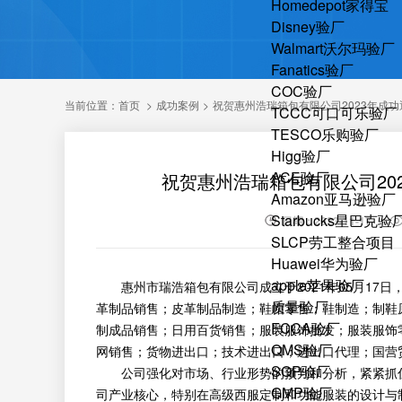
Homedepot家得宝
Disney验厂
Walmart沃尔玛验厂
Fanatics验厂
COC验厂
当前位置：
首页
>
成功案例
>
祝贺惠州浩瑞箱包有限公司2023年成功
TCCC可口可乐验厂
TESCO乐购验厂
Higg验厂
ACE验厂
祝贺惠州浩瑞箱包有限公司202
Amazon亚马逊验厂
Starbucks星巴克验
日期：2023-11-17
SLCP劳工整合项目
Huawei华为验厂
apple苹果验厂
惠州市瑞浩箱包有限公司成立于2021年05月17日
质量验厂
革制品销售；皮革制品制造；鞋帽零售；鞋制造；制鞋
FCCA验厂
制成品销售；日用百货销售；服装服饰批发；服装服饰
QMS验厂
网销售；货物进出口；技术进出口；进出口代理；国营
SQP验厂
公司强化对市场、行业形势的预判和分析，紧紧抓住
GMP验厂
司产业核心，特别在高级西服定制和功能服装的设计与