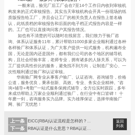
一般来说，验完厂后工厂会在7至14个工作日内收到审核机
构发来的正式审核报告。其实当天审核机构会开具一份现场的纸
质版报告给工厂，并且会让工厂的相关负责人在报告上签名确
认，此纸质档的审核报告和后面的电子档正式报告内容是一样
的。工厂也可以直接询问客户其报告情况。
如也有不清楚的可以随时在线留言，我们致力于验厂咨
询、体系认证服务11年，累计帮助31000多家企业顺利通过各种
各样验厂和体系认证，为广大客户提供一站式服务，机构遍布全
国，无论是国内还是国外，都有我们公司的各个地区的辅导机
构，且社会经验丰富，老师专业，拥有诸多的人脉关系，可以为
工厂提供高性价比的服务，避免找不到方向，让制造厂安心、一
次性顺利通过验厂和认证审核。
华南验厂网专业从事客户验厂、认证咨询、咨询辅导，价格
公道，服务优良，秉承创新、高效、专业、务实企业精神。“咨
询+辅导+考勤"”一站式服务保姆式辅导，全方位实时跟踪，多年
来成功帮助上万家企业顺利通过验厂，在行业中有口皆碑！ 十
年磨一剑，咨询服务实力品牌。实力雄厚保证，选择华南验厂
网、验厂无忧愁！
上一条
EICC(RBA)认证流程是怎样的？...
返回
列表
下一条
RBA认证是什么意思？RBA认证怎么...