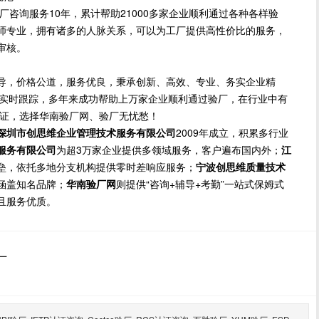
询服务10年，累计帮助21000多家企业顺利通过各种各样验
师专业，拥有诸多的人脉关系，可以为工厂提供高性价比的服务，
审核。
导，价格公道，服务优良，秉承创新、高效、专业、务实企业精
方位实时跟踪，多年来成功帮助上万家企业顺利通过验厂，在行业中有
保证，选择华南验厂网、验厂无忧愁！
深圳市创思维企业管理技术服务有限公司
2009年成立，积累多行业
厂
服务有限公司
为超3万家企业提供多领域服务，客户遍布国内外；
江
垒，依托多地分支机构提供零时差响应服务；
宁波创思维质量技术
涵盖知名品牌；
华南验厂网
则提供“咨询+辅导+考勤”一站式保姆式
且服务优质。
厂