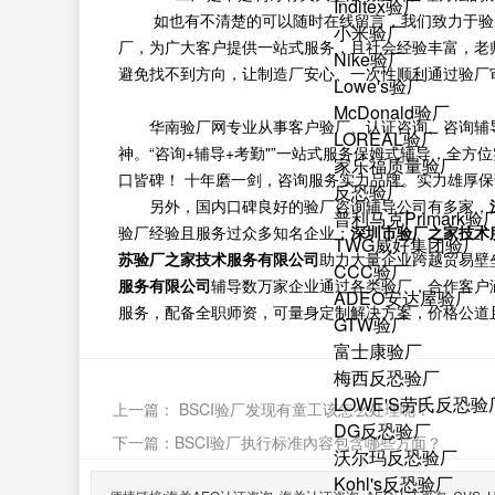
Inditex验厂
如也有不清楚的可以随时在线留言，我们致力于验厂咨
小米验厂
厂，为广大客户提供一站式服务，且社会经验丰富，老
Nike验厂
避免找不到方向，让制造厂安心、一次性顺利通过验厂
Lowe's验厂
McDonald验厂
华南验厂网专业从事客户验厂、认证咨询、咨询辅
LOREAL验厂
神。“咨询+辅导+考勤"”一站式服务保姆式辅导，全
家乐福质量验厂
口皆碑！ 十年磨一剑，咨询服务实力品牌。实力雄厚
反恐验厂
另外，国内口碑良好的验厂咨询辅导公司有多家，
普利马克Primark验
验厂经验且服务过众多知名企业；
深圳市验厂之家技术
TWG威好集团验厂
苏验厂之家技术服务有限公司
助力大量企业跨越贸易壁
CCC验厂
服务有限公司
辅导数万家企业通过各类验厂，合作客户
ADEO安达屋验厂
服务，配备全职师资，可量身定制解决方案，价格公道
GTW验厂
富士康验厂
梅西反恐验厂
LOWE'S劳氏反恐验
上一篇：
BSCI验厂发现有童工该怎么处理呢？
DG反恐验厂
下一篇：
BSCI验厂执行标准內容包含哪些方面？
沃尔玛反恐验厂
Kohl's反恐验厂