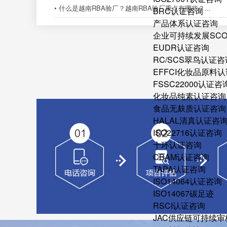
• 什么是越南RBA验厂？越南RBA验厂重点有哪些？...
BRC认证咨询
产品体系认证咨询
企业可持续发展SC
EUDR认证咨询
RC/SCS翠鸟认证咨
EFFCI化妆品原料认
FSSC22000认证咨
化妆品纯素认证咨询
食品无麸质认证咨询
HALAL清真认证咨
ISO22716认证咨询
十环认证咨询
CBAM认证咨询
TAPA认证咨询
ISO14064认证咨询
ISO14067碳足迹
RSCI认证咨询
JAC供应链可持续审