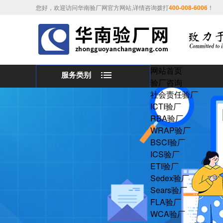
您好，欢迎访问华南验厂网官方网站,详情咨询拨打
400-008-6006
！
网站首页
服务类别
验厂咨询
社会责任验厂
ICTI验厂
RBA验厂
WRAP验厂
BSCI验厂
ICS验厂
ETI验厂
Sedex验厂
Sears验厂
FLA验厂
WCA验厂