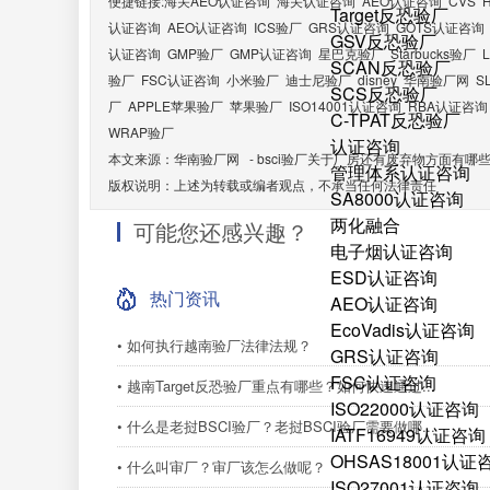
便捷链接:
海关AEO认证咨询
海关认证咨询
AEO认证咨询
CVS
Target反恐验厂
认证咨询
AEO认证咨询
ICS验厂
GRS认证咨询
GOTS认证咨询
GSV反恐验厂
认证咨询
GMP验厂
GMP认证咨询
星巴克验厂
Starbucks验厂
SCAN反恐验厂
验厂
FSC认证咨询
小米验厂
迪士尼验厂
disney
华南验厂网
S
SCS反恐验厂
厂
APPLE苹果验厂
苹果验厂
ISO14001认证咨询
RBA认证咨询
C-TPAT反恐验厂
WRAP验厂
认证咨询
本文来源：
华南验厂网
-
bsci验厂关于厂房还有废弃物方面有哪
管理体系认证咨询
版权说明：上述为转载或编者观点，不承当任何法律责任
SA8000认证咨询
两化融合
可能您还感兴趣？
电子烟认证咨询
ESD认证咨询
热门资讯
AEO认证咨询
EcoVadis认证咨询
• 如何执行越南验厂法律法规？
GRS认证咨询
FSC认证咨询
• 越南Target反恐验厂重点有哪些？如何快速通过...
ISO22000认证咨询
• 什么是老挝BSCI验厂？老挝BSCI验厂需要做哪...
IATF16949认证咨询
OHSAS18001认证
• 什么叫审厂？审厂该怎么做呢？
ISO27001认证咨询