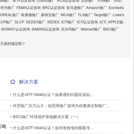
HBI验厂
IETP认证咨询
Costco验厂
RCS认证咨询
百胜验厂
YUM验厂
ESD
华为验厂
FSMA认证咨询
BRC认证咨询
亚马逊验厂
Amazon验厂
EcoVadis
LOREAL验厂
欧莱雅验厂
家得宝验厂
WCA验厂
FLA验厂
Target验厂
Lowe's
LCP验厂
SLCP
SEDEX验厂
SEDEX
ICTI验厂
ICTI认证咨询
ICTI
APPLE验
ISO9001认证咨询
SA8000认证咨询
沃尔玛验厂
Walmart验厂
BSCI验厂
些方面的规定呢？
解决方案
• 什么是IATF16949认证？如果遇到问题应该如...
• 外贸验厂压力山大：创思维验厂咨询为你量身定制验厂...
• BSCI验厂环境保护审核解决方案（一）
咨询
• 什么是IATF16949认证？如何有效地向顾客传...