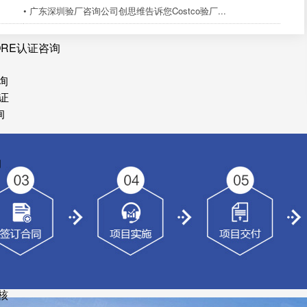
• 广东深圳验厂咨询公司创思维告诉您Costco验厂...
ORE认证咨询
询
证
询
询
核