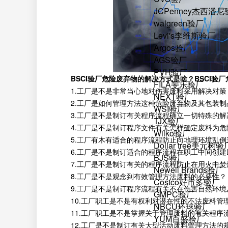
JCPenney杰西潘
walgreen验厂
Levi's李维斯验厂
Argos验厂
AGS验厂
PVH验厂
BSCI验厂危险废弃物的解决方式是啥？BSCI验
FILA斐乐验厂
1.工厂是不是非常当心地对伤害废料采用解决对策
NEXT验厂
2.工厂是如何管理方法这种危险废弃物及其包装制
WSI验厂
3.工厂是不是制订有关程序流程确立一切特殊的解
TJX验厂
4.工厂是不是制订程序文件有关怎样确定废料为危
Wilko验厂
5.工厂有木有适合的程序流程防止向地理环境乱倒
Dollar tree美元树验
6.工厂是不是制订适合的程序流程在职工中间创建
BJS验厂
7.工厂是不是制订有关的程序流程防止在用火中焚
Newell Brands验厂
8.工厂是不是观念到有效管理方法废料的必要性？
Costco好市多验厂
9.工厂是不是制订程序流程有关不在伤害自然环境
GMPC验厂
10.工厂职工是不是有权利对潜在性的不法废料管
NBCU环球验厂
11.工厂职工是不是掌握关于管理废料的有关程序
YUM百盛验厂
12.工厂是不是制订有关大型活动废料管理方法的