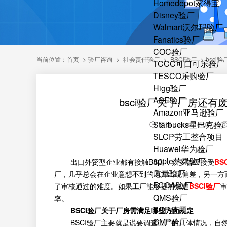
Homedepot家得宝
Disney验厂
Walmart沃尔玛验厂
Fanatics验厂
COC验厂
当前位置：
首页
>
验厂咨询
>
社会责任验厂
>
BSCI验厂
>
bsc
TCCC可口可乐验厂
TESCO乐购验厂
Higg验厂
ACE验厂
bsci验厂关于厂房还
Amazon亚马逊验厂
Starbucks星巴克验
日期：2019-10-08
SLCP劳工整合项目
Huawei华为验厂
apple苹果验厂
出口外贸型企业都有接触BSCI，众多曾经接受
BS
质量验厂
厂，几乎总会在企业意想不到的地方出现偏差，另一方
FCCA验厂
了审核通过的难度。如果工厂能够提前知道
BSCI验厂
审
QMS验厂
率。
SQP验厂
BSCI验厂关于厂房需满足哪些方面规定
GMP验厂
BSCI验厂主要就是说要调查工厂的具体情况，自然