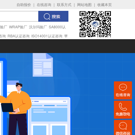
自助报价
|
在线咨询
|
联系方式
|
网站地图
|
收藏本页
I验厂
WRAP验厂
沃尔玛验厂
SA8000认
证咨询
RBA认证咨询
ISO14001认证咨询
苹