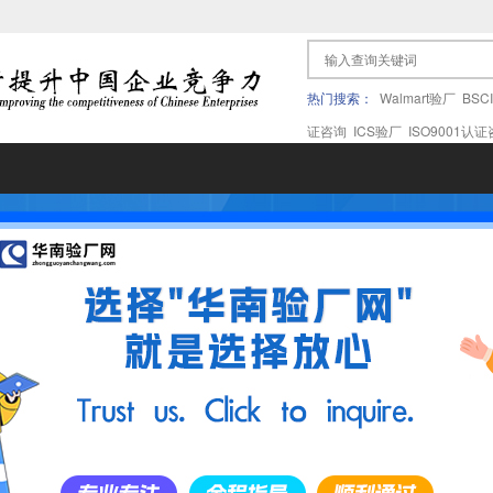
热门搜索：
Walmart验厂
BSC
证咨询
ICS验厂
ISO9001认
果验厂
APPLE苹果验厂
ICTI