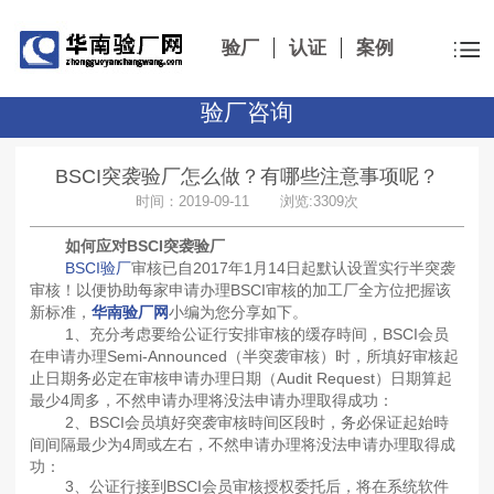
验厂
认证
案例
验厂咨询
BSCI突袭验厂怎么做？有哪些注意事项呢？
时间：2019-09-11 浏览:3309次
如何应对BSCI突袭验厂
BSCI验厂
审核已自2017年1月14日起默认设置实行半突袭
审核！以便协助每家申请办理BSCI审核的加工厂全方位把握该
新标准，
华南验厂网
小编为您分享如下。
1、充分考虑要给公证行安排审核的缓存時间，BSCI会员
在申请办理Semi-Announced（半突袭审核）时，所填好审核起
止日期务必定在审核申请办理日期（Audit Request）日期算起
最少4周多，不然申请办理将没法申请办理取得成功：
2、BSCI会员填好突袭审核時间区段时，务必保证起始時
间间隔最少为4周或左右，不然申请办理将没法申请办理取得成
功：
3、公证行接到BSCI会员审核授权委托后，将在系统软件