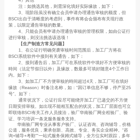
4）其他
注：如挑选其他，则需深化填好实际缘故，如下：
3、现阶段虽没有确立会员申请办理通告审核的额度，但
BSCI出自于清晰度的考虑到，事件有将会会颁布有关现行政
策，以限定通告审核的数量。
4、只能会员有申请办理通告审核的管理权限，如由公证行
进行审核，则没法挑选该选项！
【生产制造方常见问题】
1、在公证行明确突袭审核时间范围后，加工厂方将在
BSCI系统软件中接到有关通告，如下：
2、接到通告后，加工厂可在系统软件中填好不方便审核的
時间（法定节假日以外）及缘故，数最多可填好随意4个工作日
内。如下：
3、如加工厂不方便审核的時间超过4天，加工厂可在填好
缘故（Reason）时备注名称，如：“因订单信息不够，停产至25
号”。如下：
通常状况下，公证行应尽可能绕开加工厂已递交的不方便
日期安排审核。如出现不能相互配合的状况，加工厂层面也可立
即联络BSCI有关工作人员接洽，验厂华南验厂网全程验厂、验
证、学习培训一条龙服务服务支持。
华南验厂网专业从事客户验厂、认证咨询、咨询辅导，价格
公道，服务优良，秉承创新、高效、专业、务实企业精神。“咨
询+辅导+考勤"”一站式服务保姆式辅导，全方位实时跟踪，多年