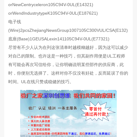
orNewCentryceleron105C94V-0UL(E14321)
orWendIndustrytypeK105C94V-0UL(E187621)
电子线
(Wire)2pcsZhejiangNewsGroup1007105C300VUL/CSA(E132)
底座(Base)1GEUSALexin141105C94V-0UL(E77321)
尽管有不少人认为在列这张清单时越模糊越好，因为这可以减少
对自己的限制。也许这是一种技巧，但其副作用便是UL工程师
有可能会再次写信给你，让你明确说明某些部件的供应商，此
时，你便别无选择了。这样对你不仅没有好处，反而延误了你的
时间。UL在线只赞成稳健的技巧。