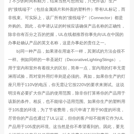
了不少的时间和精力，结果当然可想而知，只允许该厂生产
的"接线端子"（包括金属插片和外面的塑料件）带有UL标记，而
非线束。可实际上，该厂所有的"接线端子"（Connector）都是
外购的。因此，在申请认证的时候应该确保产品名称的正确性，
除非你有百分之百的把握，UL在线都推荐你事先向UL在中国的
办事处确认产品的英文名称，这是办事处的责任之一。
b)同一种产品，如果潜在用途不一样，其测试的方法会很不
一样。例如同样的一串圣诞灯（DecorativeLightingStings），
用于室内和室外有着很大的区别，简单一点，室内用的灯串无需
淋雨试验，而对室外用灯串则是必须的。再如，如果你生产的灯
座只用于110V的电压，你无需让它按220V的要求来测试。这说
明没有必要扩大你产品的使用范围，除非你打算将你的产品用于
该新的条件。相反，也不能缩小适用范围。如果你生产的塑料用
于105度的环境，为了节省费用，你只申请了用于90度的环境，
尽管你的产品也通过了UL认证，但你的客户却不能将它作为UL
产品用于105度的环境。这当然是你不希望看到的。因此，要充