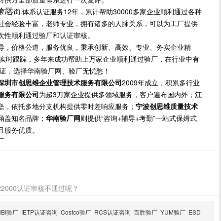
尼验厂
.体系认证服务12年，累计帮助30000多家企业顺利通过各种
社会经验丰富，老师专业，拥有诸多的人脉关系，可以为工厂提供
次性顺利通过验厂和认证审核。
导，价格公道，服务优良，秉承创新、高效、专业、务实企业精
方位实时跟踪，多年来成功帮助上万家企业顺利通过验厂，在行业中有
保证，选择华南验厂网、验厂无忧愁！
深圳市创思维企业管理技术服务有限公司
2009年成立，积累多行业
服务有限公司
为超3万家企业提供多领域服务，客户遍布国内外；
江
垒，依托多地分支机构提供零时差响应服务；
宁波创思维质量技术
涵盖知名品牌；
华南验厂网
则提供“咨询+辅导+考勤”一站式保姆式
且服务优质。
厂
22000认证审核不通过呢？
HBI验厂
IETP认证咨询
Costco验厂
RCS认证咨询
百胜验厂
YUM验厂
ESD