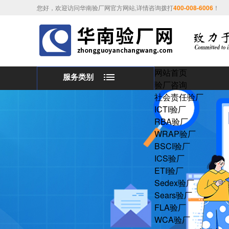
您好，欢迎访问华南验厂网官方网站,详情咨询拨打
400-008-6006
！
网站首页
服务类别
验厂咨询
社会责任验厂
ICTI验厂
RBA验厂
WRAP验厂
BSCI验厂
ICS验厂
ETI验厂
Sedex验厂
Sears验厂
FLA验厂
WCA验厂