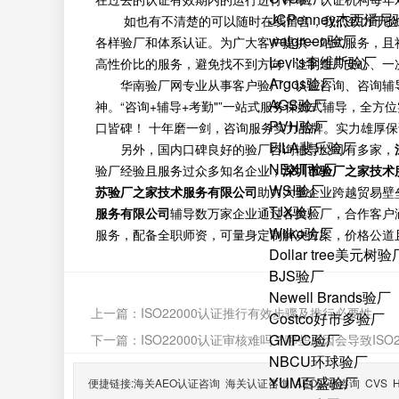
JCPenney杰西潘
如也有不清楚的可以随时在线留言，我们致力于验厂咨询
walgreen验厂
各样验厂和体系认证。为广大客户提供一站式服务，且
Levi's李维斯验厂
高性价比的服务，避免找不到方向，让制造厂安心、一
Argos验厂
华南验厂网专业从事客户验厂、认证咨询、咨询辅
AGS验厂
神。“咨询+辅导+考勤"”一站式服务保姆式辅导，全
PVH验厂
口皆碑！ 十年磨一剑，咨询服务实力品牌。实力雄厚
FILA斐乐验厂
另外，国内口碑良好的验厂咨询辅导公司有多家，
NEXT验厂
验厂经验且服务过众多知名企业；
深圳市验厂之家技术
WSI验厂
苏验厂之家技术服务有限公司
助力大量企业跨越贸易壁
TJX验厂
服务有限公司
辅导数万家企业通过各类验厂，合作客户
Wilko验厂
服务，配备全职师资，可量身定制解决方案，价格公道
Dollar tree美元树验
BJS验厂
Newell Brands验厂
上一篇：
ISO22000认证推行有效步骤及推行必要性
Costco好市多验厂
GMPC验厂
下一篇：
ISO22000认证审核难吗？哪些原因会导致ISO
NBCU环球验厂
YUM百盛验厂
便捷链接:
海关AEO认证咨询
海关认证咨询
AEO认证咨询
CVS