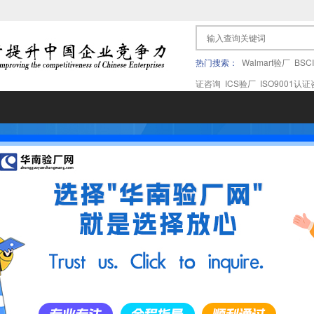
热门搜索：
Walmart验厂
BSC
证咨询
ICS验厂
ISO9001认
果验厂
APPLE苹果验厂
ICTI