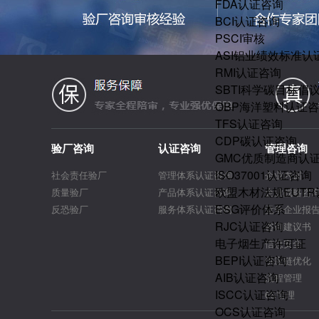
FDA认证咨询
BCI认证咨询
PSCI审核
ASI铝业绩效标准认
RMI认证咨询
SBTI科学碳目标倡
OBP海洋塑料认证
TFS认证咨询
CDP碳认证咨询
验厂咨询
认证咨询
管理咨询
GMC优质制造商认
ISO37001认证咨询
社会责任验厂
管理体系认证咨询
企业内训
欧盟木材法规EUT
质量验厂
产品体系认证咨询
企业战略咨
ESG评价体系
反恐验厂
服务体系认证咨询
竞争企业报
RJC认证咨询
咨询建议书
电子烟生产许可证
信息安全
BEPI认证咨询
供应链优化
AIB认证咨询
流程管理
ISCC认证咨询
6S管理
OCS认证咨询