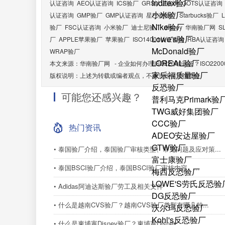
Inditex验厂
认证咨询
AEO认证咨询
ICS验厂
GRS认证咨询
GOTS认证咨询
小米验厂
认证咨询
GMP验厂
GMP认证咨询
星巴克验厂
Starbucks验厂
Nike验厂
验厂
FSC认证咨询
小米验厂
迪士尼验厂
disney
华南验厂网
S
Lowe's验厂
厂
APPLE苹果验厂
苹果验厂
ISO14001认证咨询
RBA认证咨询
McDonald验厂
WRAP验厂
LOREAL验厂
本文来源：
华南验厂网
-
企业如何办理ISO22000认证？ISO2
家乐福质量验厂
版权说明：上述为转载或编者观点，不承当任何法律责任
反恐验厂
可能您还感兴趣？
普利马克Primark验
TWG威好集团验厂
CCC验厂
热门资讯
ADEO安达屋验厂
GTW验厂
• 泰国验厂介绍，泰国验厂审核类型、常见问题及应对策...
富士康验厂
• 泰国BSCI验厂介绍，泰国BSCI验厂审核内容、...
梅西反恐验厂
LOWE'S劳氏反恐验
• Adidas阿迪达斯验厂劳工及相关文件
DG反恐验厂
• 什么是越南CVS验厂？越南CVS验厂类型有哪几种...
沃尔玛反恐验厂
Kohl's反恐验厂
• 什么是柬埔寨Disney验厂？柬埔寨Disney...