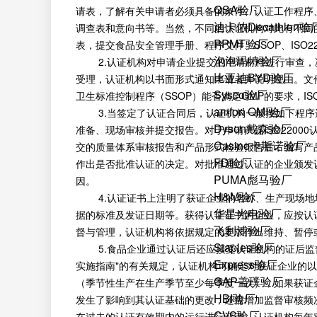
QSA验厂
请表，了解有关申请者必须具备的条件、认证工作程序
迪卡侬Decathlon验
调查表和意向书等。当然，不同的认证机构对此有不同
PPMT验厂
表，提交食品安全管理手册、程序文件、SSOP、ISO
泡泡玛特验厂
2.认证机构对申请企业提交的申请材料进行审查，
比亚迪BYD验厂
受理，认证机构以书面形式通知申请者并说明理由。文
Sysco验厂
卫生标准控制程序（SSOP）能否满足GMP的要求，IS
amfori QMI验厂
3.当签定了认证合同后，认证机构一般按如下程序
Dyson戴森验厂
准备、现场审核并提交报告。对于申请产品ISO220
Casino卡斯诺验厂
交的质量体系审核报告和产品形式检验报告后，编写产
FD验厂
作出是否批准认证的决定。对批准通过认证的企业颁发
PUMA彪马验厂
因。
H&M验厂
4.认证证书上注明了获证企业的名称、生产现场地
华星光电验厂
据的标准及发证日期等。获得认证证书的企业，应按认
飞利浦验厂
督与管理，认证机构将依据规定的要求作出维持、暂停
Staples验厂
5.食品企业通过认证后还应接受认证机构的证后监督和
Express验厂
实施指南"的有关规定，认证机构可确定对获证企业的以I
GAP盖璞验厂
（季节性生产在生产季节至少每季度一次），如果获证企
HBI验厂
发生了影响到其认证基础的更改，还需增加监督审核频次
CVS验厂
在过去的认证有效期内的运行进行评审。认证机构每年