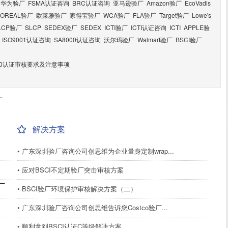
华为验厂
FSMA认证咨询
BRC认证咨询
亚马逊验厂
Amazon验厂
EcoVadis
LOREAL验厂
欧莱雅验厂
家得宝验厂
WCA验厂
FLA验厂
Target验厂
Lowe's
LCP验厂
SLCP
SEDEX验厂
SEDEX
ICTI验厂
ICTI认证咨询
ICTI
APPLE验
ISO9001认证咨询
SA8000认证咨询
沃尔玛验厂
Walmart验厂
BSCI验厂
2000认证审核要求及注意事项
厂
解决方案
• 广东深圳验厂咨询公司创思维为企业量身定制wrap...
• 应对BSCI不定期验厂突击审核方案
厂
• BSCI验厂环境保护审核解决方案（二）
• 广东深圳验厂咨询公司创思维告诉您Costco验厂...
• 顺利拿到BSCI认证C等级解决方案