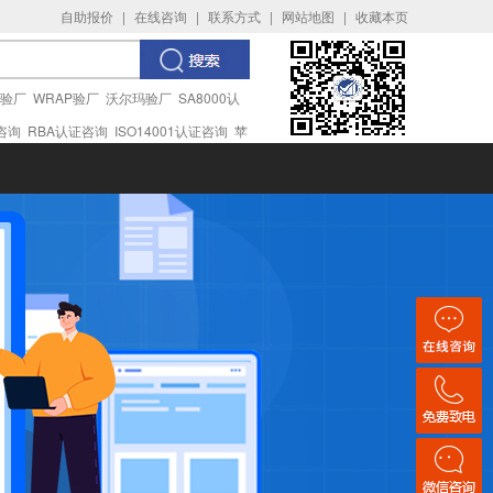
自助报价
|
在线咨询
|
联系方式
|
网站地图
|
收藏本页
I验厂
WRAP验厂
沃尔玛验厂
SA8000认
证咨询
RBA认证咨询
ISO14001认证咨询
苹