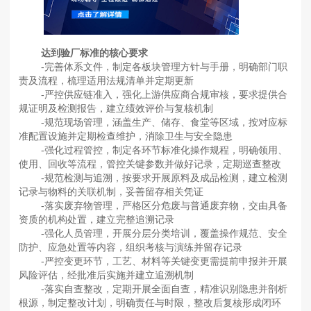
达到验厂标准的核心要求
-完善体系文件，制定各板块管理方针与手册，明确部门职
责及流程，梳理适用法规清单并定期更新
-严控供应链准入，强化上游供应商合规审核，要求提供合
规证明及检测报告，建立绩效评价与复核机制
-规范现场管理，涵盖生产、储存、食堂等区域，按对应标
准配置设施并定期检查维护，消除卫生与安全隐患
-强化过程管控，制定各环节标准化操作规程，明确领用、
使用、回收等流程，管控关键参数并做好记录，定期巡查整改
-规范检测与追溯，按要求开展原料及成品检测，建立检测
记录与物料的关联机制，妥善留存相关凭证
-落实废弃物管理，严格区分危废与普通废弃物，交由具备
资质的机构处置，建立完整追溯记录
-强化人员管理，开展分层分类培训，覆盖操作规范、安全
防护、应急处置等内容，组织考核与演练并留存记录
-严控变更环节，工艺、材料等关键变更需提前申报并开展
风险评估，经批准后实施并建立追溯机制
-落实自查整改，定期开展全面自查，精准识别隐患并剖析
根源，制定整改计划，明确责任与时限，整改后复核形成闭环