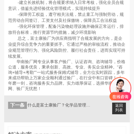
-建立长效机制，将合规要求纳入日常考核，强化全员合规
意识，借鉴先进经验优化管理模式，实现持续提升
-保障劳工权益，遵守相关法规，禁止童工与强制劳动，规
范劳动合同签订、工资支付及社保缴纳，保障员工合法权益
-强化环保管理，配备污染物处理设施并确保正常运行，排
放符合标准，推行资源节约措施，减少环境影响
总之，富士康验厂为供应商指明了合规发展的方向，是企
业提升综合竞争力的重要抓手。它通过严格的审核流程，推动企
业规范管理行为、强化风险防控、履行社会责任，进而实现可持
续发展。
华南验厂网专业从事客户验厂、认证咨询、咨询辅导，价格
公道，服务优良，秉承创新、高效、专业、务实企业精神。“咨
询+辅导+考勤"”一站式服务保姆式辅导，全方位实时跟踪，多年
来成功帮助上万家企业顺利通过验厂，在行业中有口皆碑！ 十
年磨一剑，咨询服务实力品牌。实力雄厚保证，选择华南验厂
网、验厂无忧愁！
下一条
什么是富士康验厂？化学品管理审核难点...
返回
列表