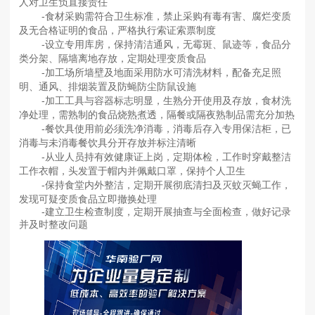
人对卫生负直接责任
-食材采购需符合卫生标准，禁止采购有毒有害、腐烂变质
及无合格证明的食品，严格执行索证索票制度
-设立专用库房，保持清洁通风，无霉斑、鼠迹等，食品分
类分架、隔墙离地存放，定期处理变质食品
-加工场所墙壁及地面采用防水可清洗材料，配备充足照
明、通风、排烟装置及防蝇防尘防鼠设施
-加工工具与容器标志明显，生熟分开使用及存放，食材洗
净处理，需熟制的食品烧熟煮透，隔餐或隔夜熟制品需充分加热
-餐饮具使用前必须洗净消毒，消毒后存入专用保洁柜，已
消毒与未消毒餐饮具分开存放并标注清晰
-从业人员持有效健康证上岗，定期体检，工作时穿戴整洁
工作衣帽，头发置于帽内并佩戴口罩，保持个人卫生
-保持食堂内外整洁，定期开展彻底清扫及灭蚊灭蝇工作，
发现可疑变质食品立即撤换处理
-建立卫生检查制度，定期开展抽查与全面检查，做好记录
并及时整改问题