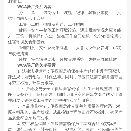
的信任。
WCA验厂关注内容
·劳工—童工、强制劳工、歧视、纪律、骚扰及虐待，工人
结社自由及劳工合约
·工资与工时—报酬及利益、工作时间
·健康与安全—整体工作环境设施、遇上紧急情况之应变能
力、工伤、机械操作安全、潜在工作空间危机，化学有害物质，
住宿环境及食堂设施
·管理制度—文件及纪录存盘，工人意见反馈及参与、审核
与改进措施
·环境—符合法规要求、环境管理系统、废物及气体排放
WCA验厂的关键要素
1. 法律法规遵守：供应商需确保在生产过程中遵守国家法
律法规，如劳动法、环保法等。同时，供应商还需了解并遵守国
际劳工标准、环保要求等。
2. 生产环境与安全：供应商需确保工厂生产环境整洁、有
序，设备齐全、运行正常。同时，供应商还需建立健全的安全管
理制度，确保员工在生产过程中的安全与健康。
3. 产品质量控制：供应商需建立完善的质量管理体系，对
原材料采购、生产过程、成品检验等环节进行严格控制，确保产
品质量符合采购商要求。
4. 劳工权益保障：供应商需确保员工享有合法的劳动权
益，如劳动合同、社会保险、工资福利等。同时，供应商还需关