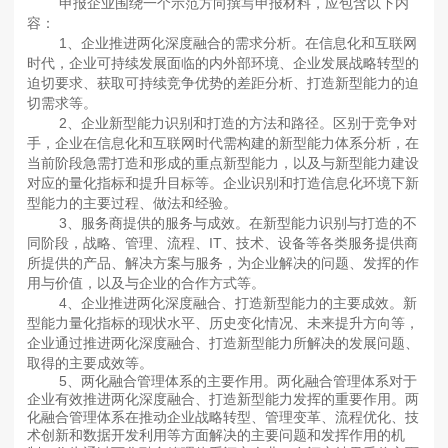
申报企业围绕一个示范方向撰写申报材料，应包含以下内
容：
1、企业推进两化深度融合的需求分析。在信息化和互联网
时代，企业可持续发展面临的内外部环境、企业发展战略转型的
迫切要求、获取可持续竞争优势的差距分析、打造新型能力的迫
切需求等。
2、企业新型能力识别和打造的方法和路径。区别于竞争对
手，企业在信息化和互联网时代需构建的新型能力体系分析，在
当前阶段急需打造和形成的重点新型能力，以及与新型能力建设
对应的量化指标和提升目标等。企业识别和打造信息化环境下新
型能力的主要过程、做法和经验。
3、服务商提供的服务与成效。在新型能力识别与打造的不
同阶段，战略、管理、流程、IT、技术、设备等各类服务提供商
所提供的产品、解决方案与服务，为企业解决的问题、发挥的作
用与价值，以及与企业的合作方式等。
4、企业推进两化深度融合、打造新型能力的主要成效。新
型能力量化指标的现状水平、历史变化情况、未来提升方向等，
企业通过推进两化深度融合、打造新型能力所解决的发展问题、
取得的主要成效等。
5、两化融合管理体系的主要作用。两化融合管理体系对于
企业有效推进两化深度融合、打造新型能力发挥的重要作用。两
化融合管理体系在推动企业战略转型、管理变革、流程优化、技
术创新和数据开发利用等方面解决的主要问题和发挥作用的机