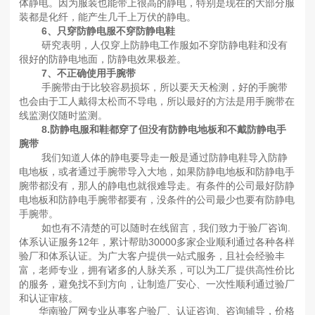
体静电。因为服装也能带上很高的静电，特别是现在的大部分服
装都是化纤，能产生几千上万伏的静电。
6、只穿防静电服不穿防静电鞋
研究表明，人仅穿上防静电工作服如不穿防静电鞋和没有
很好的防静电地面，防静电效果极差。
7、不正确使用手腕带
手腕带由于比较容易损坏，所以要天天检测，好的手腕带
也会由于工人戴得太松而不导电，所以最好的方法是用手腕带在
线监测仪随时监测。
8.防静电服和鞋都穿了但没有防静电地板和不戴防静电手
腕带
我们知道人体的静电要导走一般是通过防静电鞋导入防静
电地板，或者通过手腕带导入大地，如果防静电地板和防静电手
腕带都没有，那人的静电也就很难导走。有条件的公司最好防静
电地板和防静电手腕带都要有，没条件的公司最少也要有防静电
手腕带。
如也有不清楚的可以随时在线留言，我们致力于验厂咨询.
体系认证服务12年，累计帮助30000多家企业顺利通过各种各样
验厂和体系认证。为广大客户提供一站式服务，且社会经验丰
富，老师专业，拥有诸多的人脉关系，可以为工厂提供高性价比
的服务，避免找不到方向，让制造厂安心、一次性顺利通过验厂
和认证审核。
华南验厂网专业从事客户验厂、认证咨询、咨询辅导，价格