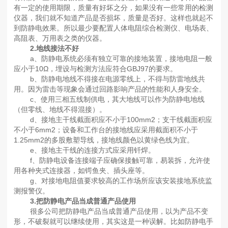
有一定的使用期限，质量有好坏之分，如果没有一些常用的检测
仪器，我们就不知道产品是否损坏，质量是否好。这样也就起不
到防静电效果。所以最少要配置人体电阻综合检测仪、电场表、
高阻表、万用表之类的仪器。
2.地线接法不好
a、防静电系统必须有独立可靠的接地装置，接地电阻一般
应小于10Ω，埋设与检测方法应符合GBJ97的要求。
b、防静电地线不得接在电源零线上，不得与防雷地线共
用。因为雷击等现象会通过回路影响产品的性能和人身安全。
c、使用三相五线制供电，其大地线可以作为防静电地线
（但零线、地线不得混接）。
d、接地主干线截面积应不小于100mm2；支干线截面积应
不小于6mm2；设备和工作台的接地线应采用截面积不小于
1.25mm2的多股敷塑导线，接地线颜色以黄绿色线为宜。
e、接地主干线的连接方式应采用钎焊。
f、防静电设备连接端子应确保接触可靠，易装拆，允许使
用各种夹式连接器，如锷鱼夹、插头座等。
g、对接地电阻值要求较高的工作场所应该安装接地系统监
测报警仪。
3.把防静电产品当成普通产品使用
很多公司把防静电产品当成普通产品使用，以为产品不变
形，不破裂就可以继续使用，其实这是一种误解。比如防静电手