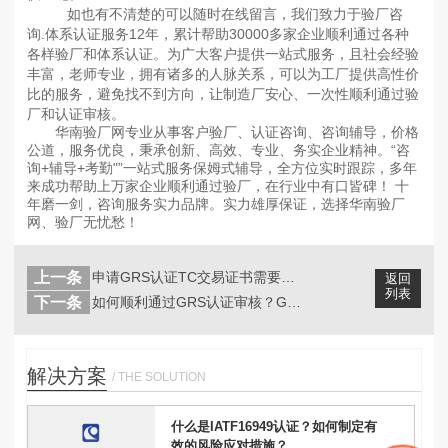
如也有不清楚的可以随时在线留言，我们致力于验厂咨
询.体系认证服务12年，累计帮助30000多家企业顺利通过各种
各样验厂和体系认证。为广大客户提供一站式服务，且社会经验
丰富，老师专业，拥有诸多的人脉关系，可以为工厂提供高性价
比的服务，避免找不到方向，让制造厂安心、一次性顺利通过验
厂和认证审核。
华南验厂网专业从事客户验厂、认证咨询、咨询辅导，价格
公道，服务优良，秉承创新、高效、专业、务实企业精神。“咨
询+辅导+考勤"”一站式服务保姆式辅导，全方位实时跟踪，多年
来成功帮助上万家企业顺利通过验厂，在行业中有口皆碑！ 十
年磨一剑，咨询服务实力品牌。实力雄厚保证，选择华南验厂
网、验厂无忧愁！
上一条
申请GRS认证TC交易证书需要哪些材...
返回
列表
下一条
如何顺利通过GRS认证审核？GRS认...
解决方案
/ THE SOLUTION
什么是IATF16949认证？如何制定有
效的风险应对措施？