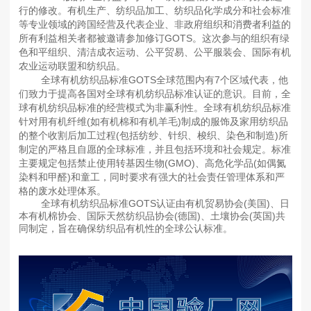
行的修改。有机生产、纺织品加工、纺织品化学成分和社会标准
等专业领域的跨国经营及代表企业、非政府组织和消费者利益的
所有利益相关者都被邀请参加修订GOTS。这次参与的组织有绿
色和平组织、清洁成衣运动、公平贸易、公平服装会、国际有机
农业运动联盟和纺织品。
全球有机纺织品标准GOTS全球范围内有7个区域代表，他
们致力于提高各国对全球有机纺织品标准认证的意识。目前，全
球有机纺织品标准的经营模式为非赢利性。全球有机纺织品标准
针对用有机纤维(如有机棉和有机羊毛)制成的服饰及家用纺织品
的整个收割后加工过程(包括纺纱、针织、梭织、染色和制造)所
制定的严格且自愿的全球标准，并且包括环境和社会规定。标准
主要规定包括禁止使用转基因生物(GMO)、高危化学品(如偶氮
染料和甲醛)和童工，同时要求有强大的社会责任管理体系和严
格的废水处理体系。
全球有机纺织品标准GOTS认证由有机贸易协会(美国)、日
本有机棉协会、国际天然纺织品协会(德国)、土壤协会(英国)共
同制定，旨在确保纺织品有机性的全球公认标准。