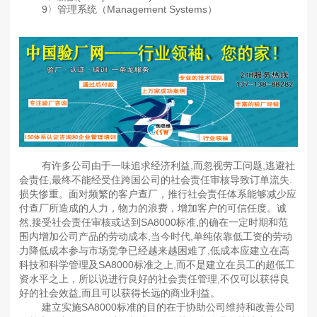
9〉管理系统（Management Systems）
有许多公司由于一味追求经济利益,而忽视劳工问题,逃避社
会责任,最终不能经受住跨国公司的社会责任审核导致订单流失.
损失惨重。面对频繁的客户查厂，推行社会责任体系能够减少应
付查厂所造成的人力，物力的浪费，增加客户的可信任度。诚
然,接受社会责任审核或迖到SA8000标准,的确在一定时期和范
围内增加公司产品的劳动成本,当今时代,单纯依靠低工资的劳动
力降低成本参与市场竞争已经越来越困难了,低成本应建立在高
科技和科学管理及SA8000标准之上,而不是建立在员工的超低工
资水平之上，所以说进行良好的社会责任管理,不仅可以获得良
好的社会效益,而且可以获得长远的商业利益。
建立实施SA8000标准的目的在于协助公司维持和改善公司