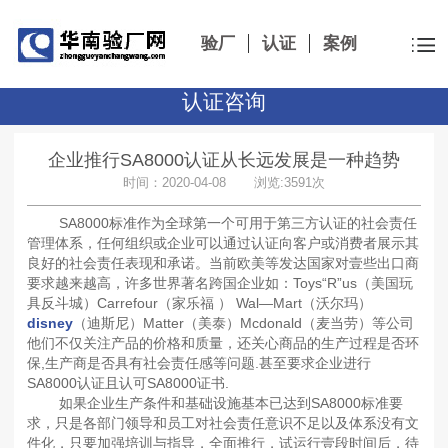
验厂
认证
案例
认证咨询
企业推行SA8000认证从长远发展是一种趋势
时间：2020-04-08 浏览:3591次
SA8000标准作为全球第一个可用于第三方认证的社会责任
管理体系，任何组织或企业可以通过认证向客户或消费者展示其
良好的社会责任表现和承诺。
当前欧美等发达国家对壹些出口商
要求越来越高，许多世界著名跨国企业如：Toys“R”us（美国玩
具反斗城）Carrefour（家乐福 ） Wal—Mart（沃尔玛）
disney
（迪斯尼）Matter（美泰）Mcdonald（麦当劳）等公司
他们不仅关注产品的价格和质量，还关心商品的生产过程是否环
保,生产商是否具有社会责任感等问题.甚至要求企业进行
SA8000认证且认可SA8000证书.
如果企业生产条件和基础设施基本已达到SA8000标准要
求，只是各部门领导和员工对社会责任意识不足以及体系没有文
件化，只要加强培训与指导，全面推行，试运行壹段时间后，待