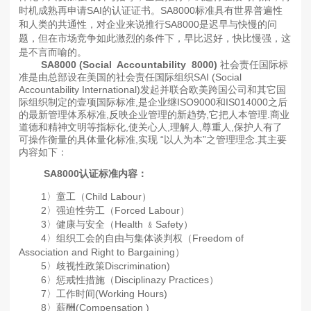
时机成熟再申请SAI的认证证书。SA8000标准具有世界普遍性
和人类的共通性，对企业来说推行SA8000是迟早与快慢的问
题，但在市场竞争如此激烈的条件下，早比迟好，快比慢强，这
是不言而喻的。
SA8000 (Social Accountability 8000)
社会责任国际标
准是由总部设在美国的社会责任国际组织SAI (Social
Accountability International)发起并联合欧美跨国公司和其它国
际组织制定的壹项国际标准,是企业继ISO9000和IS014000之后
的最新管理体系标准,反映企业管理的新趋势,它把人本管理.商业
道德和精神文明等指标化,使关心人,理解人,尊重人,保护人有了
可操作衡量的具体量化标准,实现 “以人为本”之管理理念.其主要
内容如下：
SA8000认证标准内容：
1〉童工（Child Labour）
2〉强迫性劳工（Forced Labour）
3〉健康与安全（Health ﹠Safety）
4〉组织工会的自由与集体谈判权（Freedom of
Association and Right to Bargaining）
5〉歧视性政策Discrimination)
6〉惩戒性措施（Disciplinazy Practices）
7〉工作时间(Working Hours)
8〉薪酬(Compensation )