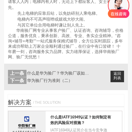
请客人入内；电梯内有人时，无论上下都应客人、女士和长者优
先。
先上电梯的应靠后站，以免妨碍别人乘电梯。
电梯内不可高声喧哗或嬉戏大吵大闹。
与其它单位合用电梯时谦让别人先上。
华南验厂网专业从事客户验厂、认证咨询、咨询辅导，价格
公道，服务优良，秉承创新、高效、专业、务实企业精神。“咨
询+辅导+考勤"”一站式服务保姆式辅导，全方位实时跟踪，多年
来成功帮助上万家企业顺利通过验厂，在行业中有口皆碑！ 十
年磨一剑，咨询服务实力品牌。实力雄厚保证，选择华南验厂
网、验厂无忧愁！
上一条
什么是华为验厂？华为验厂该如何做呢？...
返回
列表
下一条
华为验厂行为准则（二）
解决方案
/ THE SOLUTION
什么是IATF16949认证？如何制定有
效的风险应对措施？
IATF16949认证简介在当今竞争激