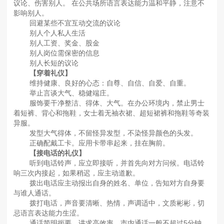
议论、伤害别人。 在公共场所语言表达能力温和平静，注意不
影响别人。
回避某些不宜互动交流的议论
别人个人私人生活
别人工资、奖金、股金
别人岗位需保密的信息
别人长短的议论
【穿着礼仪】
维持健康、良好的心态：自尊、自信、自爱、自重。
举止言谈大气、稳健端庄。
服饰要干净整洁、得体、大气。在办公环境内，禁止男士
着短裤、背心和拖鞋，女士着无袖衣裙、超短裙裤和拖鞋等奇装
异服。
发型大气得体，不留怪异发型，不染怪异颜色的头发。
正确配戴工卡。应用卡带串起来，挂在胸前。
【接电话的礼仪】
听到电话铃声，应立即接听，并首先向对方问候。电话铃
响三次内接起，如果稍迟，应主动道歉。
拨出电话应主动报出自身的姓名、单位，告知对方自身要
与谁人通话。
拨打电话，声音要清晰、热情，声调适中，文质彬彬，切
忌语言表达能力生涩。
通话简明扼要，讲求高效率。市内通话一般不超过5分钟，