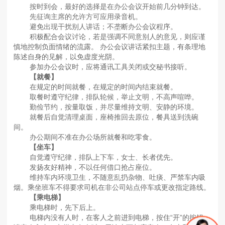
按时到会，最好的选择是在办公会议开始前几分钟到达。
先征询主席的允许方可应用录音机。
避免出现干扰别人讲话；不垄断办公会议程序。
积极配合会议讨论，若是强调不同意别人的意见，则应谨
慎地控制负面情绪的流露。 办公会议讲话紧扣主题，有条理地
陈述自身的见解，以免虚度光阴。
参加办公会议时，应将通讯工具关闭或交秘书接听。
【就餐】
在规定的时间就餐，在规定的时间内结束就餐。
取餐时遵守纪律，排队轮候，举止文明，不高声喧哗。
勤俭节约，按量取饭，并尽量维持文明、安静的环境。
就餐后自觉清理桌面，座椅推回去原位，餐具送到洗碗
间。
办公期间不准在办公场所就餐和吃零食。
【坐车】
自觉遵守纪律，排队上下车，女士、长者优先。
发扬友好精神，不以任何借口抢占座位。
维持车内环境卫生，不随意乱扔杂物、吐痰、严禁车内吸
烟。乘坐班车不得要求司机在非公司站点停车或更改指定路线。
【乘电梯】
乘电梯时，先下后上。
电梯内没有人时，在客人之前进到电梯，按住“开”的按钮，