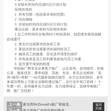
3 在较长时间内完成纠正行动计划
应维持准则
1 所有范围（包括基本准则范围）
2 综合稽核
3 在较短时间内完成纠正行动计划
重点比较：基本准则与应维持准则
1 总工作时间符合每周60小时的原则、创思维专家组提醒
必须遵守
2 要支付法规要求的加班工资
3 要提供所有法规要求的福利给员工
4 确保员工的健康、安全及环境受到保护
5 所有政策及员工权利要有效地与员工沟通
6 提升遵守准则的程度
华南验厂网专业从事客户验厂、认证咨询、咨询辅导，价格
公道，服务优良，秉承创新、高效、专业、务实企业精神。“咨
询+辅导+考勤"”一站式服务保姆式辅导，全方位实时跟踪，多年
来成功帮助上万家企业顺利通过验厂，在行业中有口皆碑！ 十
年磨一剑，咨询服务实力品牌。实力雄厚保证，选择华南验厂
网、验厂无忧愁！
上一条
麦当劳McDonald's验厂审核流...
返回
列表
下一条
麦当劳验厂对供应商的要求