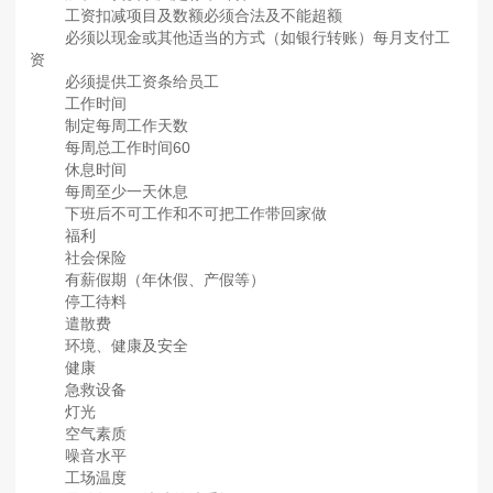
工资扣减项目及数额必须合法及不能超额
必须以现金或其他适当的方式（如银行转账）每月支付工
资
必须提供工资条给员工
工作时间
制定每周工作天数
每周总工作时间60
休息时间
每周至少一天休息
下班后不可工作和不可把工作带回家做
福利
社会保险
有薪假期（年休假、产假等）
停工待料
遣散费
环境、健康及安全
健康
急救设备
灯光
空气素质
噪音水平
工场温度