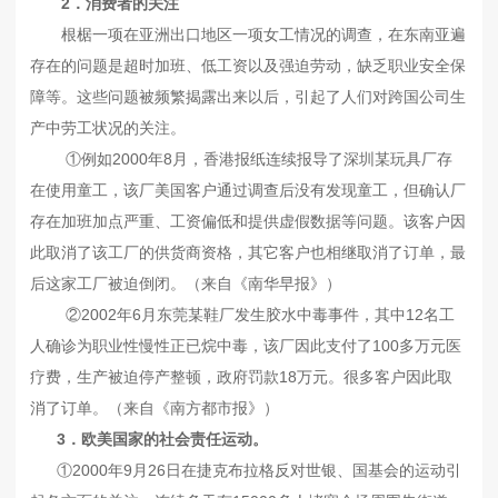
2．消费者的关注
根椐一项在亚洲出口地区一项女工情况的调查，在东南亚遍
存在的问题是超时加班、低工资以及强迫劳动，缺乏职业安全保
障等。这些问题被频繁揭露出来以后，引起了人们对跨国公司生
产中劳工状况的关注。
①例如2000年8月，香港报纸连续报导了深圳某玩具厂存
在使用童工，该厂美国客户通过调查后没有发现童工，但确认厂
存在加班加点严重、工资偏低和提供虚假数据等问题。该客户因
此取消了该工厂的供货商资格，其它客户也相继取消了订单，最
后这家工厂被迫倒闭。（来自《南华早报》）
②2002年6月东莞某鞋厂发生胶水中毒事件，其中12名工
人确诊为职业性慢性正已烷中毒，该厂因此支付了100多万元医
疗费，生产被迫停产整顿，政府罚款18万元。很多客户因此取
消了订单。（来自《南方都市报》）
3．欧美国家的社会责任运动。
①2000年9月26日在捷克布拉格反对世银、国基会的运动引