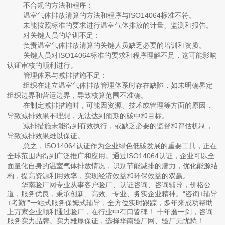
‌不合规的方法和程序‌：
温室气体排放清算的方法和程序与ISO14064标准不符‌。
未能按照标准的要求进行温室气体排放的计量、监测和报告‌。
‌对关键人员的培训不足‌：
负责温室气体排放清算的关键人员缺乏必要的培训和资质‌。
关键人员对ISO14064标准的要求和程序理解不足，这可能影响
认证审核的顺利进行‌。
‌管理体系与减排措施不足‌：
组织在建立温室气体排放管理体系时存在缺陷，如未明确界定
组织边界和营运边界，导致核算范围不准确‌。
在制定减排措施时，可能因资源、技术或管理等方面的原因，
导致减排效果不理想，无法达到预期的碳中和目标‌。
减排措施未能得到有效执行，或缺乏必要的监督和评估机制，
导致减排效果难以保证‌。
总之，ISO14064认证作为企业绿色低碳发展的重要工具，正在
全球范围内得到广泛推广和应用。通过ISO14064认证，企业可以全
面量化自身的温室气体排放情况，识别节能减排的潜力，优化能源结
构，提高资源利用效率，实现经济效益和环保效益的双赢。
华南验厂网专业从事客户验厂、认证咨询、咨询辅导，价格公
道，服务优良，秉承创新、高效、专业、务实企业精神。“咨询+辅导
+考勤"”一站式服务保姆式辅导，全方位实时跟踪，多年来成功帮助
上万家企业顺利通过验厂，在行业中有口皆碑！ 十年磨一剑，咨询
服务实力品牌。实力雄厚保证，选择华南验厂网、验厂无忧愁！