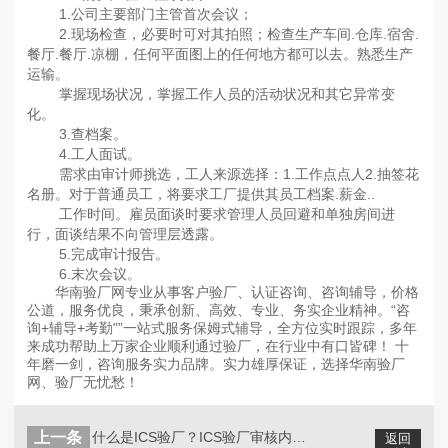
1.公司主要部门主管首次会议；
2.现场检查，必要时可对其拍照；检查生产车间.仓库.宿舍.
餐厅.餐厅.凉棚，任何平面图上的任何地方都可以去。熟悉生产
运输。
掌握现场状况，掌握工作人员的活动状况和其它异常变
化。
3.查档案。
4.工人面试。
需求由审计师挑选，工人来源选择：1.工作点点人2.抽签花
名册。对于普通员工，将要求工厂提供其员工档案.薪金..
工作时间。雇员面谈时要求管理人员回避和单独房间进
行，面谈结果不向管理层透露。
5.完成审计报告。
6.末次会议。
华南验厂网专业从事客户验厂、认证咨询、咨询辅导，价格
公道，服务优良，秉承创新、高效、专业、务实企业精神。“咨
询+辅导+考勤"”一站式服务保姆式辅导，全方位实时跟踪，多年
来成功帮助上万家企业顺利通过验厂，在行业中有口皆碑！ 十
年磨一剑，咨询服务实力品牌。实力雄厚保证，选择华南验厂
网、验厂无忧愁！
上一条
什么是ICS验厂？ICS验厂审核内容...
返回